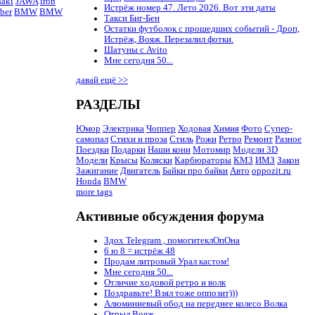
aki
JAWA
iron
Истрёж номер 47. Лето 2026. Вот эти даты
ber
BMW
BMW
Такси Биг-Бен
Остатки футболок с прошедших событий - Дроп,
Истрёж, Вояж. Перезалил фотки.
Шатуны с Avito
Мне сегодня 50...
давай ещё >>
РАЗДЕЛЫ
Юмор
Электрика
Чоппер
Ходовая
Химия
Фото
Супер-
самопал
Стихи и проза
Стиль
Рожи
Ретро
Ремонт
Разное
Поездки
Подарки
Наши кони
Мотомир
Модели 3D
Модели
Крысы
Коляски
Карбюраторы
КМЗ
ИМЗ
Закон
Зажигание
Двигатель
Байки про байки
Авто
oppozit.ru
Honda
BMW
more tags
Активные обсуждения форума
Здох Telegram , помогитеклОпОна
6 ю 8 = истрёж 48
Продам литровый Урал кастом!
Мне сегодня 50...
Отличие ходовой ретро и волк
Поздравьте! Взял тоже оппозит)))
Алюминиевый обод на переднее колесо Волка
Отрыл Вояж