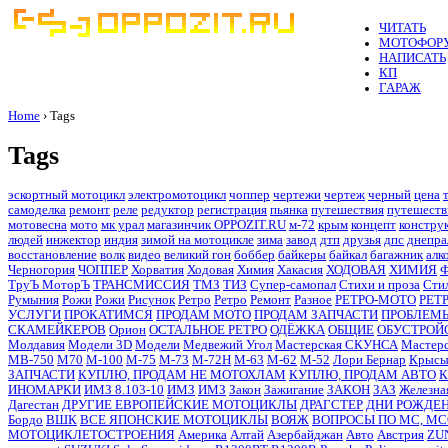
ЧИТАТЬ
МОТОФОР
НАПИСАТЬ
КП
ГАРАЖ
Home
› Tags
Tags
эскортный мотоцикл
электромотоцикл
чоппер
чертежи
чертеж
черный
цена
самоделка
ремонт
реле
редуктор
регистрация
пьянка
путешествия
путешеств
мотовесна
мото
мк урал
магазинчик OPPOZIT.RU
м-72
крым
концепт
констру
людей
инжектор
индия
зимой на мотоцикле
зима
завод
дтп
друзья
дпс
днепра
восстановление
волк
видео
великий гон
боббер
байкеры
байкал
багажник
алк
Черногория
ЧОППЕР
Хорватия
Ходовая
Химия
Хакасия
ХОДОВАЯ
ХИМИЯ
Ф
ТруЪ МоторЪ
ТРАНСМИССИЯ
ТМЗ
ТИЗ
Супер-самопал
Стихи и проза
Сти
Румыния
Рожи
Рожи
Рисунок
Ретро
Ретро
Ремонт
Разное
РЕТРО-МОТО
РЕТ
УСЛУГИ
ПРОКАТИМСЯ
ПРОДАМ МОТО
ПРОДАМ ЗАПЧАСТИ
ПРОБЛЕМ
СКАМЕЙКЕРОВ
Орион
ОСТАЛЬНОЕ РЕТРО
ОДЁЖКА
ОБЩИЕ
ОБУСТРОЙ
Молдавия
Модели 3D
Модели
Медвежий Угол
Мастерская СКУНСА
Мастерс
МВ-750
М70
М-100
М-75
М-73
М-72Н
М-63
М-62
М-52
Лори Бернар
Крыс
ЗАПЧАСТИ
КУПЛЮ, ПРОДАМ НЕ МОТОХЛАМ
КУПЛЮ, ПРОДАМ АВТО
ИНОМАРКИ
ИМЗ 8.103-10
ИМЗ
ИМЗ
Закон
Зажигание
ЗАКОН
ЗАЗ
Железна
Дагестан
ДРУГИЕ ЕВРОПЕЙСКИЕ МОТОЦИКЛЫ
ДРАГСТЕР
ДНИ РОЖДЕ
Бордо
ВШК
ВСЕ ЯПОНСКИЕ МОТОЦИКЛЫ
ВОЯЖ
ВОПРОСЫ ПО MC, M
МОТОЦИКЛЕТОСТРОЕНИЯ
Америка
Алтай
Азербайджан
Авто
Австрия
ZU