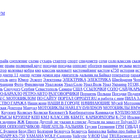
УМ
трайк
сцепление
схема
сухарь
стартер
спорт
спидометр
сочи
соло-классик
сказ
ие
права
полярный круг
поездки
поездка
оппозит
обогрев
нашивки
музыка
мот
ктор
коленвал
кобра
кмз
классик
киловатт
кастомайзинг
кастом
к750
история
ис
л
днепр 11
днепр
детям
демон ира
двигатель
дальняк на Байкал
генератор
гара
оголь
авто
Юмор
Эскорт
Электрика
ЭЛЕКТРИКА
ЭЛЕКТРИКА
Швейцария
Чоп
ранция
Фото
Финляндия
Урал вояж
Урал Соло
Урал Волк
Урал
Украина
УГОН,
ль
Сноудогз
Сербия
Севастополь
Самара
США
ССЫЛОЧКИ
СОЛО
САЙДКАРЫ
РО-БАРАХЛО
РЕТРО-АВТО
РАЗГОВОРЧИКИ
Поршень
Польша
Поездки
Подар
Ы С МОТОЦИКЛОМ
ПО САЙТУ
ПОРТАЛ OPPOZIT.RU и работа с ним
ПИЛА 
СТВО ГАРАЖА
Наши кони
НАШИ В ГОРОДЕ
НАЧИНАЮЩИЕ
Музей
Мотоцик
кая Доктора
Мануал
МОТОЦИКЛЫ HARLEY-DAVIDSON
МОТОЦИКЛЫ BM
ы
Круизер
Колясыч
Коляски
КиловаттЪ
Карбюраторы
Камикадзе
КУПЛЮ МО
КРЫСЫ
КРУИЗЕР
КПП
КМЗ
КЛАССИК
КБМТС
КАРБЮРАТОРЫ
К-750
Италия
я задница
ЖЖ
Европа
Другой, не указан в списке
Детали на заказ от Tolyan33
Д
НИЯ ОППОЗИТЧИКОВ
ДВИГАТЕЛЬ
ДАЛЬНЯК
Грузия
Германия
ГРМ
ГИБДД
CC
Буланов
Брэд Питт
Болгария
Белорусь
Беларусь
Барахолка
Байки про байки
Б
NDAPP KS-750
YAMAHA
WOLF-Customs
Valkyrie
V-ROD
Ural
TRUEремонт от In