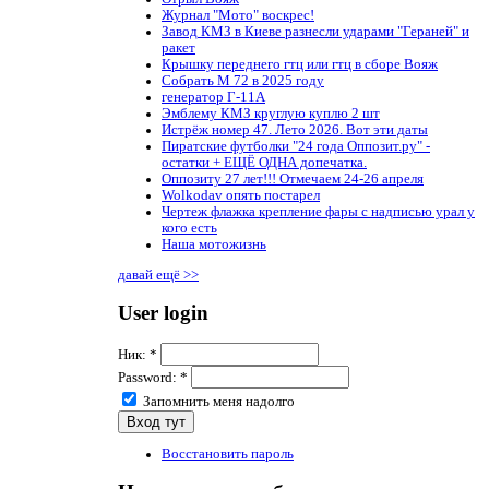
Журнал "Мото" воскрес!
Завод КМЗ в Киеве разнесли ударами "Гераней" и
ракет
Крышку переднего гтц или гтц в сборе Вояж
Собрать М 72 в 2025 году
генератор Г-11А
Эмблему КМЗ круглую куплю 2 шт
Истрёж номер 47. Лето 2026. Вот эти даты
Пиратские футболки "24 года Оппозит.ру" -
остатки + ЕЩЁ ОДНА допечатка.
Оппозиту 27 лет!!! Отмечаем 24-26 апреля
Wolkodav опять постарел
Чертеж флажка крепление фары с надписью урал у
кого есть
Наша мотожизнь
давай ещё >>
User login
Ник:
*
Password:
*
Запомнить меня надолго
Восстановить пароль