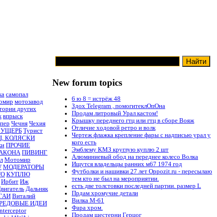
New forum topics
ка
самопал
6 ю 8 = истрёж 48
омир
мотозавод
Здох Telegram , помогитеклОпОна
тории других
Продам литровый Урал кастом!
ж
впрыск
Крышку переднего гтц или гтц в сборе Вояж
пер
Чечня
Чехия
Отличие ходовой ретро и волк
 УЩЕРБ
Турист
Чертеж флажка крепление фары с надписью урал у
, КОЛЯСКИ
кого есть
ки
ПРОЧИЕ
Эмблему КМЗ круглую куплю 2 шт
ЗАКОНА
ПИВИНГ
Алюминиевый обод на переднее колесо Волка
л
Мотомир
Ищутся владельцы ранних м67 1974 год
W
МОДЕРАТОРЫ
Футболки и нашивки 27 лет Oppozit.ru - пересылаю
ТО
КУПЛЮ
тем кто не был на мероприятии.
Ирбит
Иж
есть две толстовки последней партии. размер L
вигатель
Дальняк
Прдам хромучие детали
ГАИ
Виталий
Вилка М-61
РЕДОВЫЕ ИДЕИ
Фара хром.
terceptor
Продам шестерни Герцог