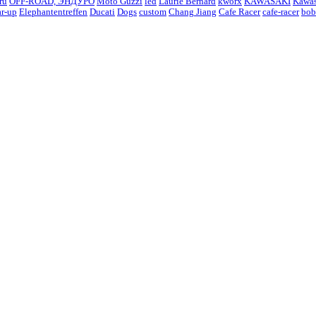
ru
OFF-ROAD, ЭНДУРО
Moto Guzzi
led
Laurie Bernard
kworx
KAWASAKI
Kawas
ar-up
Elephantentreffen
Ducati
Dogs
custom
Chang Jiang
Cafe Racer
cafe-racer
bob