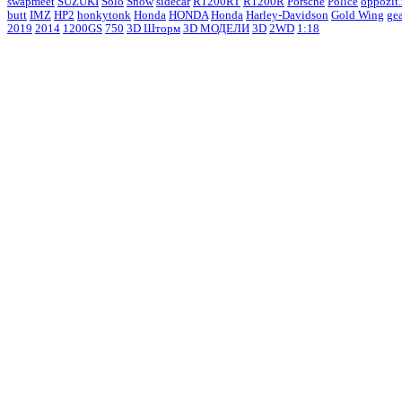
swapmeet
SUZUKI
Solo
Snow
sidecar
R1200RT
R1200R
Porsche
Police
oppozit.
butt
IMZ
HP2
honkytonk
Honda
HONDA
Honda
Harley-Davidson
Gold Wing
ge
2019
2014
1200GS
750
3D Шторм
3D МОДЕЛИ
3D
2WD
1:18