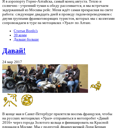
Я в аэропорту Горно-Алтайска, самый конец августа. Тепло и
солнечно - утренний туман к обеду рассеивается, и мы встречаем
задержанный из Москвы рейс. Меня ждёт самая прекрасная на свете
работа: следующие двадцать дней я проведу гидом-переводчиком с
двумя группами франкоговорящих туристов, которых мы с коллегами
сопровождаем в туре на мотоциклах «Урал» по Алтаю.
Статьи Bordo's
39 комм
Дальше больше
Давай!
24 мар 2017
В конце мая в Санкт-Петербург прилетели восемь французов, чтобы
на русских мотоциклах «Урал» отправиться в мотопробег «Давай
2016» через города Золотого кольца и финишировать на Красной
площади в Москве. Мы с подругой, француженкой Лори Бернар