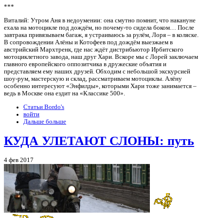
***
Виталий: Утром Аня в недоумении: она смутно помнит, что накануне
ехала на мотоцикле под дождём, но почему-то сидела боком… После
завтрака привязываем багаж, я устраиваюсь за рулём, Лоря – в коляске.
В сопровождении Алёны и Котофеев под дождём выезжаем в
австрийский Мархтренк, где нас ждёт дистрибьютор Ирбитского
мотоциклетного завода, наш друг Хари. Вскоре мы с Лорей заключаем
главного европейского оппозитчика в дружеские объятия и
представляем ему наших друзей. Обходим с небольшой экскурсией
шоу-рум, мастерскую и склад, рассматриваем мотоциклы. Алёну
особенно интересуют «Энфилды», которыми Хари тоже занимается –
ведь в Москве она ездит на «Классике 500».
Статьи Bordo's
войти
Дальше больше
КУДА УЛЕТАЮТ СЛОНЫ: путь
4 фев 2017