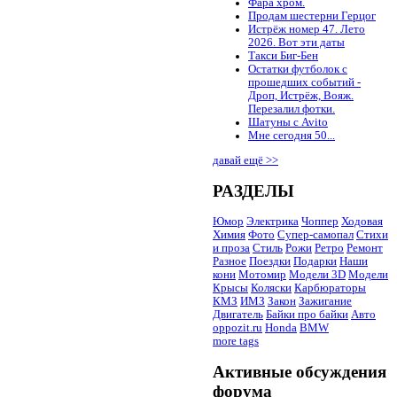
Фара хром.
Продам шестерни Герцог
Истрёж номер 47. Лето
2026. Вот эти даты
Такси Биг-Бен
Остатки футболок с
прошедших событий -
Дроп, Истрёж, Вояж.
Перезалил фотки.
Шатуны с Avito
Мне сегодня 50...
давай ещё >>
РАЗДЕЛЫ
Юмор
Электрика
Чоппер
Ходовая
Химия
Фото
Супер-самопал
Стихи
и проза
Стиль
Рожи
Ретро
Ремонт
Разное
Поездки
Подарки
Наши
кони
Мотомир
Модели 3D
Модели
Крысы
Коляски
Карбюраторы
КМЗ
ИМЗ
Закон
Зажигание
Двигатель
Байки про байки
Авто
oppozit.ru
Honda
BMW
more tags
Активные обсуждения
форума