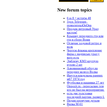
New forum topics
6 ю 8 = истрёж 48
Здох Telegram ,
помогитеклОпОна
Продам литровый Урал
кастом!
Крышку переднего гтц или
гтц в сборе Вояж
Отличие ходовой ретро и
волк
Чертеж флажка крепление
фары с надписью урал у
кого есть
Эмблему КМЗ круглую
куплю 2 шт
Алюминиевый обод на
переднее колесо Волка
Ищутся владельцы ранних
м67 1974 год
Футболки и нашивки 27 лет
Oppozit.ru - пересылаю тем
кто не был на мероприятии.
есть две толстовки
последней партии. размер L
Прдам хромучие детали
Вилка М-61