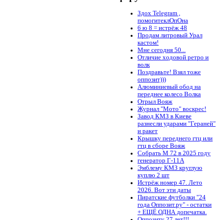
Здох Telegram ,
помогитеклОпОна
6 ю 8 = истрёж 48
Продам литровый Урал
кастом!
Мне сегодня 50...
Отличие ходовой ретро и
волк
Поздравьте! Взял тоже
оппозит)))
Алюминиевый обод на
переднее колесо Волка
Отрыл Вояж
Журнал "Мото" воскрес!
Завод КМЗ в Киеве
разнесли ударами "Гераней"
и ракет
Крышку переднего гтц или
гтц в сборе Вояж
Собрать М 72 в 2025 году
генератор Г-11А
Эмблему КМЗ круглую
куплю 2 шт
Истрёж номер 47. Лето
2026. Вот эти даты
Пиратские футболки "24
года Оппозит.ру" - остатки
+ ЕЩЁ ОДНА допечатка.
Оппозиту 27 лет!!!