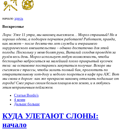
начало
здесь
Воскресенье
Лори: Уже 11 утра, мы наконец выезжаем… Мороз страшный! Но я
хорошо одета, а подогрев перчаток работает! Работает, правда,
как может – после десяти-то лет службы и вчерашнего
хирургического вмешательства – однако достаточно для этой
погоды. Поскольку у меня болят руки, Виталий сегодня проведёт за
рулём весь день. Мороз использует любую возможность, чтобы
беспощадно наброситься на малейший плохо прикрытый кусочек
тела: на остановке постараюсь закутаться получше. Вскоре мы
съезжаем с трассы, чтобы залить полный бак, проглотить по
отвратительному хот-догу и недолго погреться в кафе при АЗС. Вот
мы снова в дороге: как же прекрасно наконец отъехать подальше от
города! Снег укрыл своим белым плащом всю землю, и я любуюсь
этим непривычным пейзажем.
Статьи Bordo's
4 комм
Дальше больше
КУДА УЛЕТАЮТ СЛОНЫ:
начало