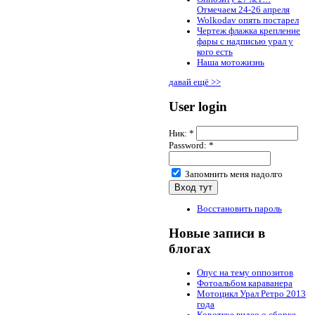
Отмечаем 24-26 апреля
Wolkodav опять постарел
Чертеж флажка крепление
фары с надписью урал у
кого есть
Наша мотожизнь
давай ещё >>
User login
Ник:
*
Password:
*
Запомнить меня надолго
Восстановить пароль
Новые записи в
блогах
Опус на тему оппозитов
Фотоальбом караванера
Мотоцикл Урал Ретро 2013
года
Короткое видео о сборке