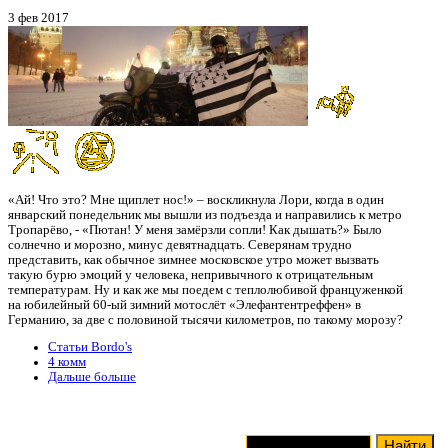
3 фев 2017
«Ай! Что это? Мне щиплет нос!» – воскликнула Лори, когда в один
январский понедельник мы вышли из подъезда и направились к метро
Тропарёво, - «Пютан! У меня замёрзли сопли! Как дышать?» Было
солнечно и морозно, минус девятнадцать. Северянам трудно
представить, как обычное зимнее московское утро может вызвать
такую бурю эмоций у человека, непривычного к отрицательным
температурам. Ну и как же мы поедем с теплолюбивой француженкой
на юбилейный 60-ый зимний мотослёт «Элефантентреффен» в
Германию, за две с половиной тысячи километров, по такому морозу?
Статьи Bordo's
4 комм
Дальше больше