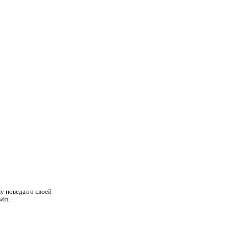
у поведал о своей
win.