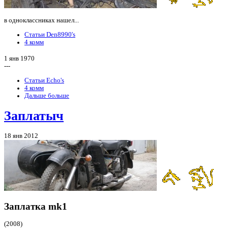
в одноклассниках нашел...
Статьи Den8990's
4 комм
1 янв 1970
---
Статьи Echo's
4 комм
Дальше больше
Заплатыч
18 янв 2012
Заплатка
mk1
(2008)