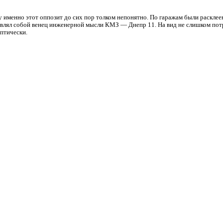
у именно этот оппозит до сих пор толком непонятно. По гаражам были раскле
являл собой венец инженерной мысли КМЗ — Днепр 11. На вид не слишком потре
ептически.