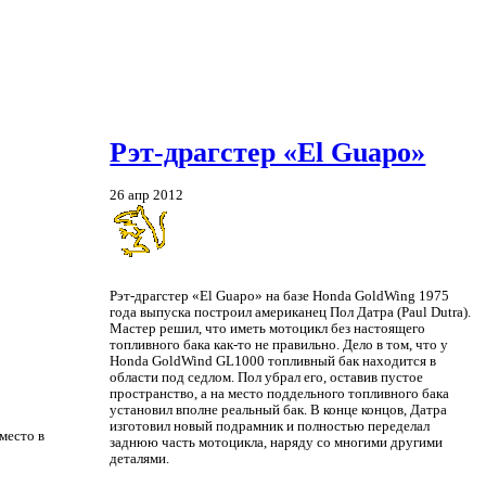
Рэт-драгстер «El Guapo»
26 апр 2012
Рэт-драгстер «El Guapo» на базе Honda GoldWing 1975
года выпуска построил американец Пол Датра (Paul Dutra).
Мастер решил, что иметь мотоцикл без настоящего
топливного бака как-то не правильно. Дело в том, что у
Honda GoldWind GL1000 топливный бак находится в
области под седлом. Пол убрал его, оставив пустое
пространство, а на место поддельного топливного бака
установил вполне реальный бак. В конце концов, Датра
изготовил новый подрамник и полностью переделал
место в
заднюю часть мотоцикла, наряду со многими другими
деталями.