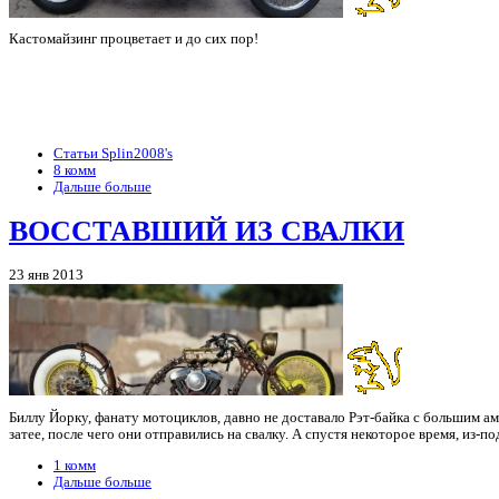
Кастомайзинг процветает и до сих пор!
Статьи Splin2008's
8 комм
Дальше больше
ВОССТАВШИЙ ИЗ СВАЛКИ
23 янв 2013
Биллу Йорку, фанату мотоциклов, давно не доставало Рэт-байка с большим ам
затее, после чего они отправились на свалку. А спустя некоторое время, из-
1 комм
Дальше больше