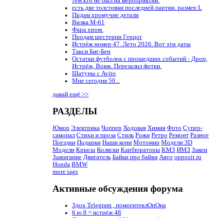
тем кто не был на мероприятии.
есть две толстовки последней партии. размер L
Прдам хромучие детали
Вилка М-61
Фара хром.
Продам шестерни Герцог
Истрёж номер 47. Лето 2026. Вот эти даты
Такси Биг-Бен
Остатки футболок с прошедших событий - Дроп,
Истрёж, Вояж. Перезалил фотки.
Шатуны с Avito
Мне сегодня 50...
давай ещё >>
РАЗДЕЛЫ
Юмор
Электрика
Чоппер
Ходовая
Химия
Фото
Супер-
самопал
Стихи и проза
Стиль
Рожи
Ретро
Ремонт
Разное
Поездки
Подарки
Наши кони
Мотомир
Модели 3D
Модели
Крысы
Коляски
Карбюраторы
КМЗ
ИМЗ
Закон
Зажигание
Двигатель
Байки про байки
Авто
oppozit.ru
Honda
BMW
more tags
Активные обсуждения форума
Здох Telegram , помогитеклОпОна
6 ю 8 = истрёж 48