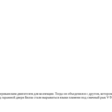
ериканским двигателем для коллекции. Тогда он объеденился с другом, котором
под гаражной двери Билла стали вырываться языки пламени под смачный рык V-T