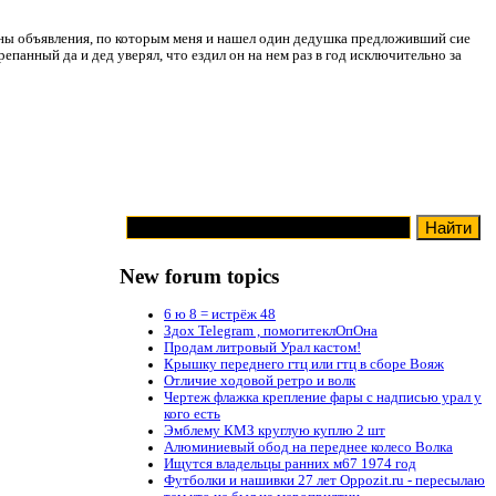
ены объявления, по которым меня и нашел один дедушка предложивший сие
панный да и дед уверял, что ездил он на нем раз в год исключительно за
New forum topics
6 ю 8 = истрёж 48
Здох Telegram , помогитеклОпОна
Продам литровый Урал кастом!
Крышку переднего гтц или гтц в сборе Вояж
Отличие ходовой ретро и волк
Чертеж флажка крепление фары с надписью урал у
кого есть
Эмблему КМЗ круглую куплю 2 шт
Алюминиевый обод на переднее колесо Волка
Ищутся владельцы ранних м67 1974 год
Футболки и нашивки 27 лет Oppozit.ru - пересылаю