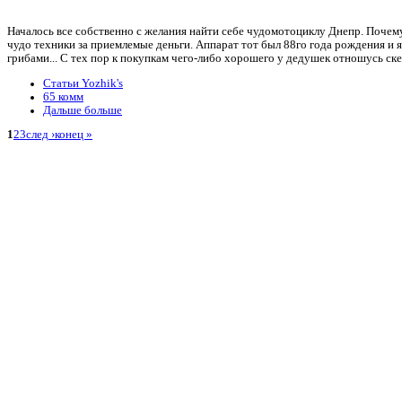
Началось все собственно с желания найти себе чудомотоциклу Днепр. Почем
чудо техники за приемлемые деньги. Аппарат тот был 88го года рождения и 
грибами... С тех пор к покупкам чего-либо хорошего у дедушек отношусь ск
Статьи Yozhik's
65 комм
Дальше больше
1
2
3
след ›
конец »