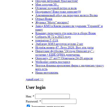
Продам литровый Урал кастом!
Мне сегодня 50...
Отличие ходовой ретро и волк
Поздравьте! Взял тоже оппозит)))
Алюминиевый обод на переднее колесо Волка
Отрыл Вояж
Журнал "Мото" воскрес!
Завод КМЗ в Киеве разнесли ударами "Гераней" и
ракет
Крышку переднего гтц или гтц в сборе Вояж
Собрать М 72 в 2025 году
генератор Г-11А
Эмблему КМЗ круглую куплю 2 шт
Истрёж номер 47. Лето 2026. Вот эти даты
Пиратские футболки "24 года Оппозит.ру" -
остатки + ЕЩЁ ОДНА допечатка.
Оппозиту 27 лет!!! Отмечаем 24-26 апреля
Wolkodav опять постарел
Чертеж флажка крепление фары с надписью урал у
кого есть
Наша мотожизнь
давай ещё >>
User login
Ник:
*
Password:
*
Запомнить меня надолго