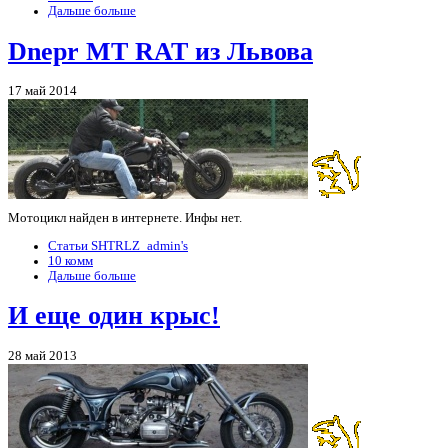
Дальше больше
Dnepr МТ RAT из Львова
17 май 2014
Мотоцикл найден в интернете. Инфы нет.
Статьи SHTRLZ_admin's
10 комм
Дальше больше
И еще один крыс!
28 май 2013