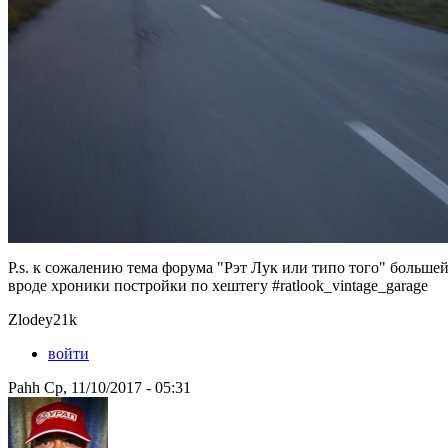
P.s. к сожалению тема форума "Рэт Лук или типо того" большей
вроде хроники постройки по хештегу #ratlook_vintage_garage
Zlodey21k
войти
Pahh Ср, 11/10/2017 - 05:31