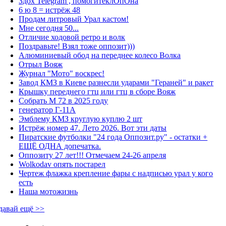
Здох Telegram , помогитеклОпОна
6 ю 8 = истрёж 48
Продам литровый Урал кастом!
Мне сегодня 50...
Отличие ходовой ретро и волк
Поздравьте! Взял тоже оппозит)))
Алюминиевый обод на переднее колесо Волка
Отрыл Вояж
Журнал "Мото" воскрес!
Завод КМЗ в Киеве разнесли ударами "Гераней" и ракет
Крышку переднего гтц или гтц в сборе Вояж
Собрать М 72 в 2025 году
генератор Г-11А
Эмблему КМЗ круглую куплю 2 шт
Истрёж номер 47. Лето 2026. Вот эти даты
Пиратские футболки "24 года Оппозит.ру" - остатки +
ЕЩЁ ОДНА допечатка.
Оппозиту 27 лет!!! Отмечаем 24-26 апреля
Wolkodav опять постарел
Чертеж флажка крепление фары с надписью урал у кого
есть
Наша мотожизнь
давай ещё >>