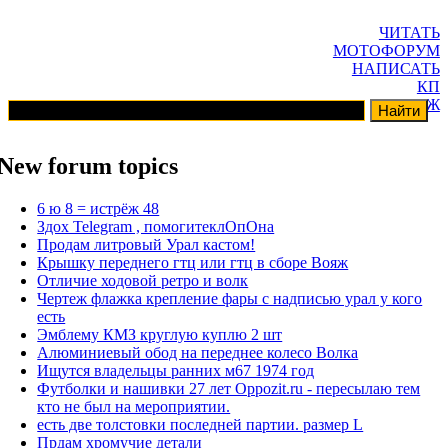
ЧИТАТЬ
МОТОФОРУМ
НАПИСАТЬ
КП
ГАРАЖ
New forum topics
6 ю 8 = истрёж 48
Здох Telegram , помогитеклОпОна
Продам литровый Урал кастом!
Крышку переднего гтц или гтц в сборе Вояж
Отличие ходовой ретро и волк
Чертеж флажка крепление фары с надписью урал у кого
есть
Эмблему КМЗ круглую куплю 2 шт
Алюминиевый обод на переднее колесо Волка
Ищутся владельцы ранних м67 1974 год
Футболки и нашивки 27 лет Oppozit.ru - пересылаю тем
кто не был на мероприятии.
есть две толстовки последней партии. размер L
Прдам хромучие детали