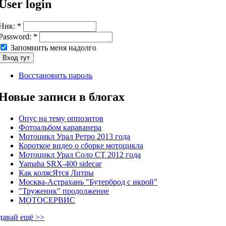
User login
Ник:
*
Password:
*
Запомнить меня надолго
Восстановить пароль
Новые записи в блогах
Опус на тему оппозитов
Фотоальбом караванера
Мотоцикл Урал Ретро 2013 года
Короткое видео о сборке мотоцикла
Мотоцикл Урал Соло СТ 2012 года
Yamaha SRX-400 sidecar
Как колясЯтся Литры
Москва-Астрахань "Бутерброд с икрой"
"Труженик" продолжение
МОТОСЕРВИС
давай ещё >>