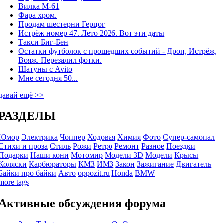
Вилка М-61
Фара хром.
Продам шестерни Герцог
Истрёж номер 47. Лето 2026. Вот эти даты
Такси Биг-Бен
Остатки футболок с прошедших событий - Дроп, Истрёж,
Вояж. Перезалил фотки.
Шатуны с Avito
Мне сегодня 50...
давай ещё >>
РАЗДЕЛЫ
Юмор
Электрика
Чоппер
Ходовая
Химия
Фото
Супер-самопал
Стихи и проза
Стиль
Рожи
Ретро
Ремонт
Разное
Поездки
Подарки
Наши кони
Мотомир
Модели 3D
Модели
Крысы
Коляски
Карбюраторы
КМЗ
ИМЗ
Закон
Зажигание
Двигатель
Байки про байки
Авто
oppozit.ru
Honda
BMW
more tags
Активные обсуждения форума