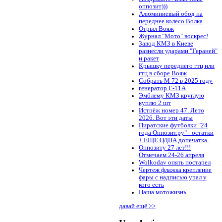
оппозит)))
Алюминиевый обод на
переднее колесо Волка
Отрыл Вояж
Журнал "Мото" воскрес!
Завод КМЗ в Киеве
разнесли ударами "Гераней"
и ракет
Крышку переднего гтц или
гтц в сборе Вояж
Собрать М 72 в 2025 году
генератор Г-11А
Эмблему КМЗ круглую
куплю 2 шт
Истрёж номер 47. Лето
2026. Вот эти даты
Пиратские футболки "24
года Оппозит.ру" - остатки
+ ЕЩЁ ОДНА допечатка.
Оппозиту 27 лет!!!
Отмечаем 24-26 апреля
Wolkodav опять постарел
Чертеж флажка крепление
фары с надписью урал у
кого есть
Наша мотожизнь
давай ещё >>