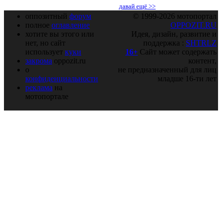
давай ещё >>
оппозитный
форум
© 1999-2026 мотопортал
полное
оглавление
OPPOZIT.RU
хотите вы этого или
Идея, дизайн, развитие и
нет, но сайт
поддержка :
SHTRLZ
использует
куки
16+
Сайт может содержать
закрома
oppozit.ru
контент,
о
не предназначенный для лиц
конфиденциальности
младше 16-ти лет
реклама
на
мотопортале