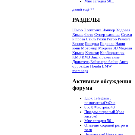
Мне сегодня 50...
давай ещё >>
РАЗДЕЛЫ
Юмор
Электрика
Чоппер
Ходовая
Химия
Фото
Супер-самопал
Стихи
и проза
Стиль
Рожи
Ретро
Ремонт
Разное
Поездки
Подарки
Наши
кони
Мотомир
Модели 3D
Модели
Крысы
Коляски
Карбюраторы
КМЗ
ИМЗ
Закон
Зажигание
Двигатель
Байки про байки
Авто
oppozit.ru
Honda
BMW
more tags
Активные обсуждения
форума
Здох Telegram ,
помогитеклОпОна
6 ю 8 = истрёж 48
Продам литровый Урал
кастом!
Мне сегодня 50...
Отличие ходовой ретро и
волк
Поздравьте! Взял тоже