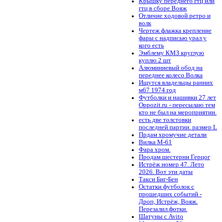
Крышку переднего гтц или
гтц в сборе Вояж
Отличие ходовой ретро и
волк
Чертеж флажка крепление
фары с надписью урал у
кого есть
Эмблему КМЗ круглую
куплю 2 шт
Алюминиевый обод на
переднее колесо Волка
Ищутся владельцы ранних
м67 1974 год
Футболки и нашивки 27 лет
Oppozit.ru - пересылаю тем
кто не был на мероприятии.
есть две толстовки
последней партии. размер L
Прдам хромучие детали
Вилка М-61
Фара хром.
Продам шестерни Герцог
Истрёж номер 47. Лето
2026. Вот эти даты
Такси Биг-Бен
Остатки футболок с
прошедших событий -
Дроп, Истрёж, Вояж.
Перезалил фотки.
Шатуны с Avito