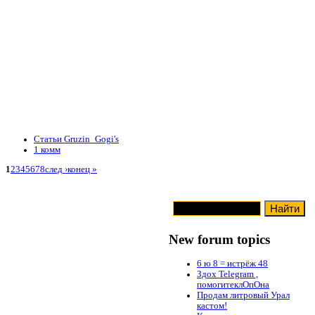
Статьи Gruzin_Gogi's
1 комм
1
2
3
4
5
6
7
8
след ›
конец »
New forum topics
6 ю 8 = истрёж 48
Здох Telegram ,
помогитеклОпОна
Продам литровый Урал
кастом!