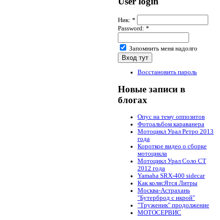
User login
Ник:
*
Password:
*
Запомнить меня надолго
Восстановить пароль
Новые записи в
блогах
Опус на тему оппозитов
Фотоальбом караванера
Мотоцикл Урал Ретро 2013
года
Короткое видео о сборке
мотоцикла
Мотоцикл Урал Соло СТ
2012 года
Yamaha SRX-400 sidecar
Как колясЯтся Литры
Москва-Астрахань
"Бутерброд с икрой"
"Труженик" продолжение
МОТОСЕРВИС