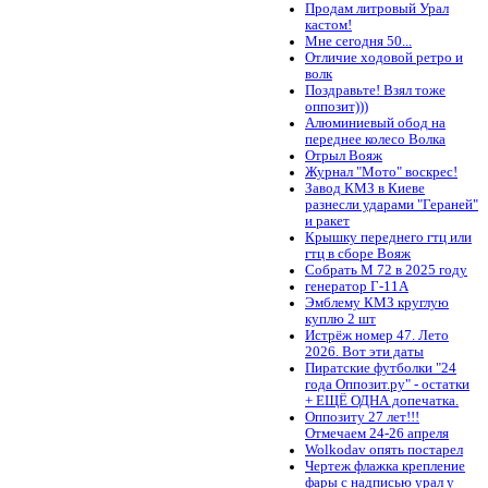
Продам литровый Урал
кастом!
Мне сегодня 50...
Отличие ходовой ретро и
волк
Поздравьте! Взял тоже
оппозит)))
Алюминиевый обод на
переднее колесо Волка
Отрыл Вояж
Журнал "Мото" воскрес!
Завод КМЗ в Киеве
разнесли ударами "Гераней"
и ракет
Крышку переднего гтц или
гтц в сборе Вояж
Собрать М 72 в 2025 году
генератор Г-11А
Эмблему КМЗ круглую
куплю 2 шт
Истрёж номер 47. Лето
2026. Вот эти даты
Пиратские футболки "24
года Оппозит.ру" - остатки
+ ЕЩЁ ОДНА допечатка.
Оппозиту 27 лет!!!
Отмечаем 24-26 апреля
Wolkodav опять постарел
Чертеж флажка крепление
фары с надписью урал у