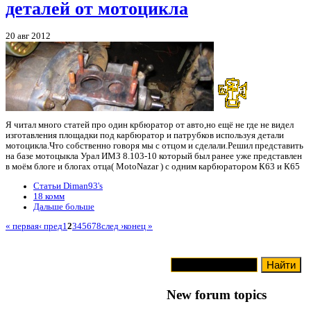
деталей от мотоцикла
20 авг 2012
Я читал много статей про один крбюратор от авто,но ещё не где не видел
изготавления площадки под карбюратор и патрубков используя детали
мотоцикла.Что собственно говоря мы с отцом и сделали.Решил представить
на базе мотоцыкла Урал ИМЗ 8.103-10 который был ранее уже представлен
в моём блоге и блогах отца( MotoNazar ) с одним карбюратором К63 и К65
Статьи Diman93's
18 комм
Дальше больше
« первая
‹ пред
1
2
3
4
5
6
7
8
след ›
конец »
New forum topics