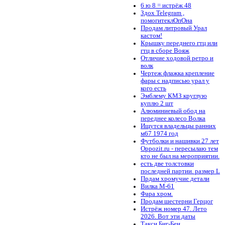
6 ю 8 = истрёж 48
Здох Telegram ,
помогитеклОпОна
Продам литровый Урал
кастом!
Крышку переднего гтц или
гтц в сборе Вояж
Отличие ходовой ретро и
волк
Чертеж флажка крепление
фары с надписью урал у
кого есть
Эмблему КМЗ круглую
куплю 2 шт
Алюминиевый обод на
переднее колесо Волка
Ищутся владельцы ранних
м67 1974 год
Футболки и нашивки 27 лет
Oppozit.ru - пересылаю тем
кто не был на мероприятии.
есть две толстовки
последней партии. размер L
Прдам хромучие детали
Вилка М-61
Фара хром.
Продам шестерни Герцог
Истрёж номер 47. Лето
2026. Вот эти даты
Такси Биг-Бен