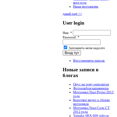
кого есть
Наша мотожизнь
давай ещё >>
User login
Ник:
*
Password:
*
Запомнить меня надолго
Восстановить пароль
Новые записи в
блогах
Опус на тему оппозитов
Фотоальбом караванера
Мотоцикл Урал Ретро 2013
года
Короткое видео о сборке
мотоцикла
Мотоцикл Урал Соло СТ
2012 года
Yamaha SRX-400 sidecar