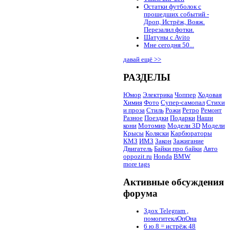
Остатки футболок с
прошедших событий -
Дроп, Истрёж, Вояж.
Перезалил фотки.
Шатуны с Avito
Мне сегодня 50...
давай ещё >>
РАЗДЕЛЫ
Юмор
Электрика
Чоппер
Ходовая
Химия
Фото
Супер-самопал
Стихи
и проза
Стиль
Рожи
Ретро
Ремонт
Разное
Поездки
Подарки
Наши
кони
Мотомир
Модели 3D
Модели
Крысы
Коляски
Карбюраторы
КМЗ
ИМЗ
Закон
Зажигание
Двигатель
Байки про байки
Авто
oppozit.ru
Honda
BMW
more tags
Активные обсуждения
форума
Здох Telegram ,
помогитеклОпОна
6 ю 8 = истрёж 48