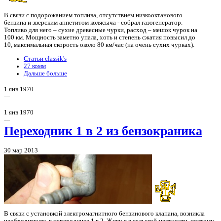
В связи с подорожанием топлива, отсутствием низкооктанового
бензина и зверским аппетитом колясыча - собрал газогенератор.
Топливо для него – сухие древесные чурки, расход – мешок чурок на
100 км. Мощность заметно упала, хоть и степень сжатия повысил до
10, максимальная скорость около 80 км/час (на очень сухих чурках).
Статьи classik's
27 комм
Дальше больше
1 янв 1970
---
1 янв 1970
---
Переходник 1 в 2 из бензокраника
30 мар 2013
В связи с установкой электромагнитного бензинового клапана, возникла
необходимость в переходнике 1 в 2. Живу я в сельской местности, поэтому