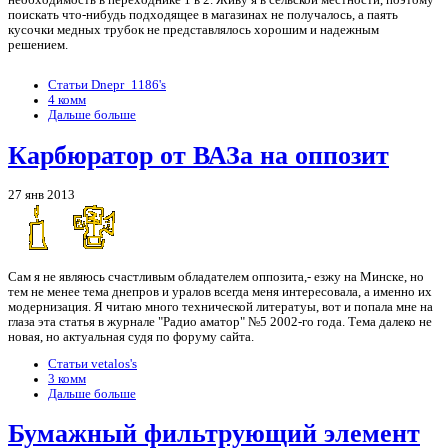
поискать что-нибудь подходящее в магазинах не получалось, а паять
кусочки медных трубок не представлялось хорошим и надежным
решением.
Статьи Dnepr_1186's
4 комм
Дальше больше
Карбюратор от ВАЗа на оппозит
27 янв 2013
Сам я не являюсь счастливым обладателем оппозита,- езжу на Минске, но
тем не менее тема днепров и уралов всегда меня интересовала, а именно их
модернизация. Я читаю много технической литератуы, вот и попала мне на
глаза эта статья в журнале "Радио аматор" №5 2002-го года. Тема далеко не
новая, но актуальная судя по форуму сайта.
Статьи vetalos's
3 комм
Дальше больше
Бумажный фильтрующий элемент