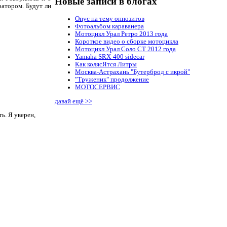
Новые записи в блогах
ратором. Будут ли
Опус на тему оппозитов
Фотоальбом караванера
Мотоцикл Урал Ретро 2013 года
Короткое видео о сборке мотоцикла
Мотоцикл Урал Соло СТ 2012 года
Yamaha SRX-400 sidecar
Как колясЯтся Литры
Москва-Астрахань "Бутерброд с икрой"
"Труженик" продолжение
МОТОСЕРВИС
давай ещё >>
ь. Я уверен,