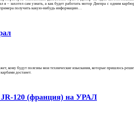
 я – захотел сам узнать, а как будет работать мотор Днепра с одним карбю
го примера получить какую-нибудь информацию…
рал
ожет, кому будут полезны мои технические изыскания, которые пришлось решит
 карбами достанет.
JR-120 (франция) на УРАЛ