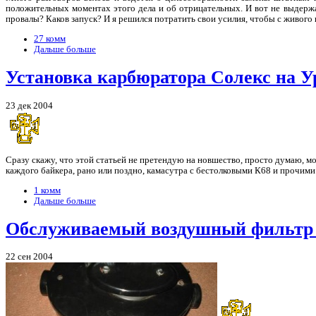
положительных моментах этого дела и об отрицательных. И вот не выдержал
провалы? Каков запуск? И я решился потратить свои усилия, чтобы с живо
27 комм
Дальше больше
Установка карбюратора Солекс на У
23 дек 2004
Сразу скажу, что этой статьей не претендую на новшество, просто думаю, м
каждого байкера, рано или поздно, камасутра с бестолковыми К68 и прочими
1 комм
Дальше больше
Обслуживаемый воздушный фильтр 
22 сен 2004