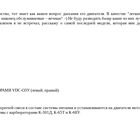
ство, тот знает как важен вопрос дыхания его двигателя. В качестве “легк
наконец обслуживаемые – вечные! :-) Не буду разводить базар какие из них лу
лизом я не встречал, расскажу о самой последней модели, которая мне до
МИ VDC-ОЗУ (левый, правый).
рючей смеси в составе системы питания и устанавливаются на двигатели мото
мы с карбюраторами К-301Д, К-65Т и К-68У.