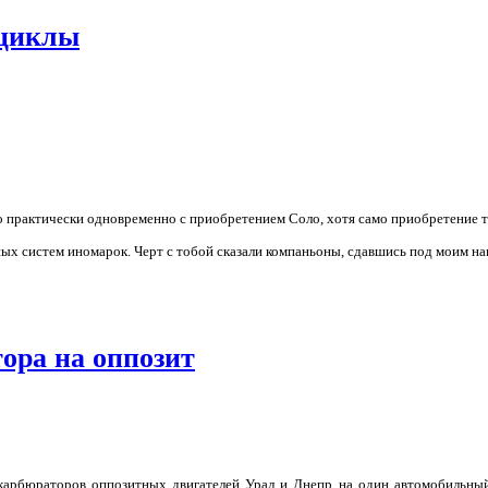
оциклы
о практически одновременно с приобретением Соло, хотя само приобретение 
ых систем иномарок. Черт с тобой сказали компаньоны, сдавшись под моим на
ора на оппозит
карбюраторов оппозитных двигателей Урал и Днепр на один автомобильный