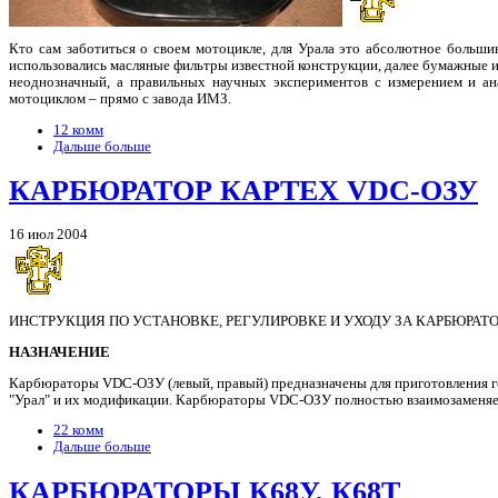
Кто сам заботиться о своем мотоцикле, для Урала это абсолютное большин
использовались масляные фильтры известной конструкции, далее бумажные и 
неоднозначный, а правильных научных экспериментов с измерением и ана
мотоциклом – прямо с завода ИМЗ.
12 комм
Дальше больше
КАРБЮРАТОР КАРТЕХ VDC-ОЗУ
16 июл 2004
ИНСТРУКЦИЯ ПО УСТАНОВКЕ, РЕГУЛИРОВКЕ И УХОДУ ЗА КАРБЮРАТОРА
НАЗНАЧЕНИЕ
Карбюраторы VDC-ОЗУ (левый, правый) предназначены для приготовления го
"Урал" и их модификации. Карбюраторы VDC-ОЗУ полностью взаимозаменяе
22 комм
Дальше больше
КАРБЮРАТОРЫ К68У, К68Т