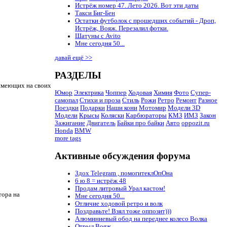
Истрёж номер 47. Лето 2026. Вот эти даты
Такси Биг-Бен
Остатки футболок с прошедших событий - Дроп,
Истрёж, Вояж. Перезалил фотки.
Шатуны с Avito
Мне сегодня 50...
давай ещё >>
РАЗДЕЛЫ
 имеющих на своих
Юмор
Электрика
Чоппер
Ходовая
Химия
Фото
Супер-
самопал
Стихи и проза
Стиль
Рожи
Ретро
Ремонт
Разное
Поездки
Подарки
Наши кони
Мотомир
Модели 3D
Модели
Крысы
Коляски
Карбюраторы
КМЗ
ИМЗ
Закон
Зажигание
Двигатель
Байки про байки
Авто
oppozit.ru
Honda
BMW
more tags
Активные обсуждения форума
Здох Telegram , помогитеклОпОна
6 ю 8 = истрёж 48
Продам литровый Урал кастом!
тора на
Мне сегодня 50...
Отличие ходовой ретро и волк
Поздравьте! Взял тоже оппозит)))
Алюминиевый обод на переднее колесо Волка
Отрыл Вояж