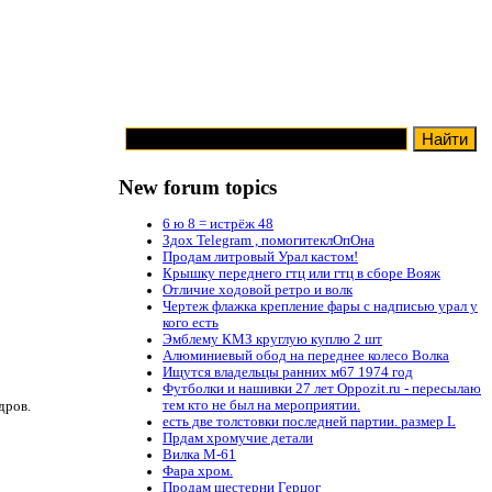
New forum topics
6 ю 8 = истрёж 48
Здох Telegram , помогитеклОпОна
Продам литровый Урал кастом!
Крышку переднего гтц или гтц в сборе Вояж
Отличие ходовой ретро и волк
Чертеж флажка крепление фары с надписью урал у
кого есть
Эмблему КМЗ круглую куплю 2 шт
Алюминиевый обод на переднее колесо Волка
Ищутся владельцы ранних м67 1974 год
Футболки и нашивки 27 лет Oppozit.ru - пересылаю
тем кто не был на мероприятии.
дров.
есть две толстовки последней партии. размер L
Прдам хромучие детали
Вилка М-61
Фара хром.
Продам шестерни Герцог