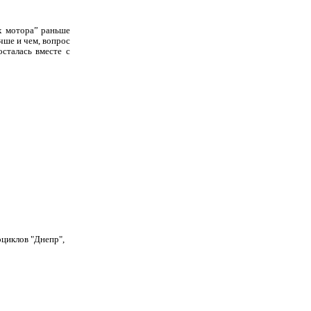
их мотора” раньше
чше и чем, вопрос
сталась вместе с
циклов "Днепр",