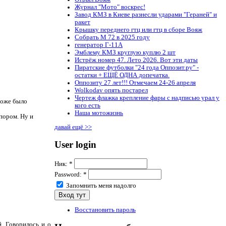
Журнал "Мото" воскрес!
Завод КМЗ в Киеве разнесли ударами "Гераней" и
ракет
Крышку переднего гтц или гтц в сборе Вояж
Собрать М 72 в 2025 году
генератор Г-11А
Эмблему КМЗ круглую куплю 2 шт
Истрёж номер 47. Лето 2026. Вот эти даты
Пиратские футболки "24 года Оппозит.ру" -
остатки + ЕЩЁ ОДНА допечатка.
Оппозиту 27 лет!!! Отмечаем 24-26 апреля
Wolkodav опять постарел
Чертеж флажка крепление фары с надписью урал у
тоже было
кого есть
Наша мотожизнь
пором. Ну и
давай ещё >>
User login
Ник:
*
Password:
*
Запомнить меня надолго
Восстановить пароль
. Говорилось и о