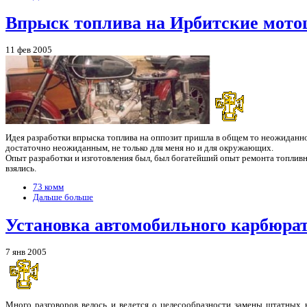
Впрыск топлива на Ирбитские мот
11 фев 2005
Идея разработки впрыска топлива на оппозит пришла в общем то неожиданн
достаточно неожиданным, не только для меня но и для окружающих.
Опыт разработки и изготовления был, был богатейший опыт ремонта топливн
взялись.
73 комм
Дальше больше
Установка автомобильного карбюрат
7 янв 2005
Много разговоров велось и ведется о целесообразности замены штатных 