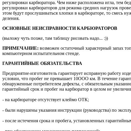
регулировки карбюратора. Чем ниже расположена игла, тем бедн
регулировки карбюраторов для режима средних нагрузок провер
этом будут прослушиваться хлопки в карбюраторе, то смесь ну
деления.
ОСНОВНЫЕ НЕИСПРАВНОСТИ КАРБЮРАТОРОВ
(выложу чуть позже, там таблицу рисовать надо... :))
ПРИМЕЧАНИЕ:
возможен остаточный характерный запах топ
компьютерном испытательном стенде.
ГАРАНТИЙНЫЕ ОБЯЗАТЕЛЬСТВА
Предприятие-изготовитель гарантирует исправную работу изде
условии, что пробег не превышает 10ООО км. В течение гаран
обнаруженные потребителем дефекты, с обязательным указание
гарантийный срок и пробег на карбюратор в целом не увеличи
- на карбюраторе отсутствует клеймо ОТК;
- были нарушены указания инструкции (руководства) по экспл
- после истечения срока и пробега, установленных гарантийны