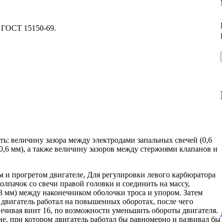
 ГОСТ 15150-69.
ь: величину зазора между электродами запальных свечей (0,6
-0,6 мм), а также величину зазоров между стержнями клапанов и
 и прогретом двигателе, Для регулировки левого карбюратора
олпачок со свечи правой головки и соединить на массу,
2-3 мм) между наконечником оболочки троса и упором. Затем
и двигатель работал на повышенных оборотах, после чего
инчивая винт 16, по возможности уменьшить обороты двигателя.
ие, при котором двигатель работал бы равномерно и развивал бы