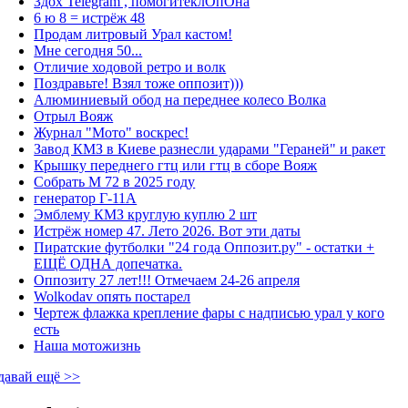
Здох Telegram , помогитеклОпОна
6 ю 8 = истрёж 48
Продам литровый Урал кастом!
Мне сегодня 50...
Отличие ходовой ретро и волк
Поздравьте! Взял тоже оппозит)))
Алюминиевый обод на переднее колесо Волка
Отрыл Вояж
Журнал "Мото" воскрес!
Завод КМЗ в Киеве разнесли ударами "Гераней" и ракет
Крышку переднего гтц или гтц в сборе Вояж
Собрать М 72 в 2025 году
генератор Г-11А
Эмблему КМЗ круглую куплю 2 шт
Истрёж номер 47. Лето 2026. Вот эти даты
Пиратские футболки "24 года Оппозит.ру" - остатки +
ЕЩЁ ОДНА допечатка.
Оппозиту 27 лет!!! Отмечаем 24-26 апреля
Wolkodav опять постарел
Чертеж флажка крепление фары с надписью урал у кого
есть
Наша мотожизнь
давай ещё >>