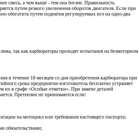
ее смесь, а чем выше - тем она богаче. Правильность
яется путем резкого увеличения оборотов двигателя. Если при
жно обогатить путем поднятия регулируемых игл на одно-два
лива, так как карбюраторы проходят испытания на безмоторном
лия в течение 18 месяцев со дня приобретения карбюратора при
тийного срока предприятие-изготовитель бесплатно устраняет
м их в графе «Особые отметки». При замене деталей
вается. Претензии не принимаются если:
уатации на мотоцикл или требования настоящего паспорта;
ми обязательствами;