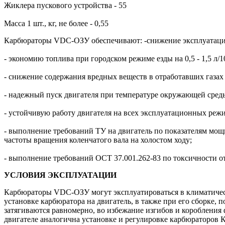
Жиклера пускового устройства - 55
Масса 1 шт., кг, не более - 0,55
Карбюраторы VDC-ОЗУ обеспечивают: -снижение эксплуатацион
- экономию топлива при городском режиме езды на 0,5 - 1,5 л/1
- снижение содержания вредных веществ в отработавших газах н
- надежный пуск двигателя при температуре окружающей среды 
- устойчивую работу двигателя на всех эксплуатационных реж
- выполнение требований ТУ на двигатель по показателям мощ
частоты вращения коленчатого вала на холостом ходу;
- выполнение требований ОСТ 37.001.262-83 по токсичности о
УСЛОВИЯ ЭКСПЛУАТАЦИИ
Карбюраторы VDC-ОЗУ могут эксплуатироваться в климатичес
установке карбюратора на двигатель, в также при его сборке,
затягиваются равномерно, во избежание изгибов и коробления
двигателе аналогична установке и регулировке карбюраторов К