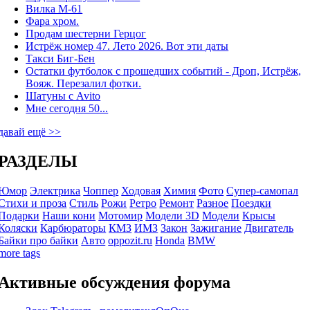
Вилка М-61
Фара хром.
Продам шестерни Герцог
Истрёж номер 47. Лето 2026. Вот эти даты
Такси Биг-Бен
Остатки футболок с прошедших событий - Дроп, Истрёж,
Вояж. Перезалил фотки.
Шатуны с Avito
Мне сегодня 50...
давай ещё >>
РАЗДЕЛЫ
Юмор
Электрика
Чоппер
Ходовая
Химия
Фото
Супер-самопал
Стихи и проза
Стиль
Рожи
Ретро
Ремонт
Разное
Поездки
Подарки
Наши кони
Мотомир
Модели 3D
Модели
Крысы
Коляски
Карбюраторы
КМЗ
ИМЗ
Закон
Зажигание
Двигатель
Байки про байки
Авто
oppozit.ru
Honda
BMW
more tags
Активные обсуждения форума