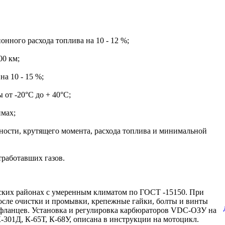
ного расхода топлива на 10 - 12 %;
00 км;
а 10 - 15 %;
от -20°С до + 40°С;
имах;
ности, крутящего момента, расхода топлива и минимальной
тработавших газов.
ких районах с умеренным климатом по ГОСТ -15150. При
 после очистки и промывки, крепежные гайки, болты и винты
 фланцев. Установка и регулировка карбюраторов VDC-ОЗУ на
-301Д, К-65Т, К-68У, описана в инструкции на мотоцикл.