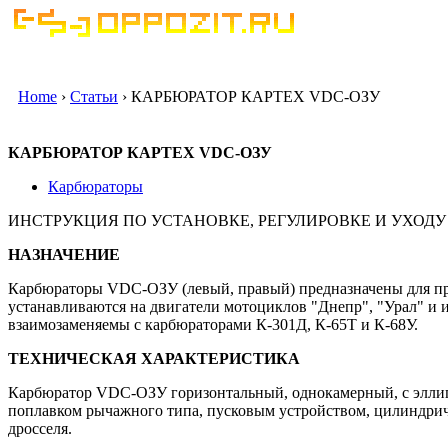
Home
›
Статьи
› КАРБЮРАТОР КАРТЕХ VDC-ОЗУ
КАРБЮРАТОР КАРТЕХ VDC-ОЗУ
Карбюраторы
ИНСТРУКЦИЯ ПО УСТАНОВКЕ, РЕГУЛИРОВКЕ И УХОДУ ЗА
НАЗНАЧЕНИЕ
Карбюраторы VDC-ОЗУ (левый, правый) предназначены для при
устанавливаются на двигатели мотоциклов "Днепр", "Урал" 
взаимозаменяемы с карбюраторами К-301Д, К-65Т и К-68У.
ТЕХНИЧЕСКАЯ ХАРАКТЕРИСТИКА
Карбюратор VDC-ОЗУ горизонтальный, однокамерный, с элли
поплавком рычажного типа, пусковым устройством, цилиндрич
дросселя.