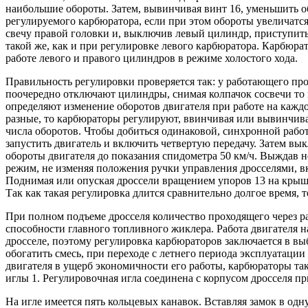
наибольшие обороты. Затем, вывинчивая винт 16, уменьшить о
регулируемого карбюратора, если при этом обороты увеличатся,
свечу правой головки и, выключив левый цилиндр, приступить
такой же, как и при регулировке левого карбюратора. Карбюр
работе левого и правого цилиндров в режиме холостого хода.
Правильность регулировки проверяется так: у работающего пр
поочередно отключают цилиндры, снимая колпачок сосвечи то п
определяют изменение оборотов двигателя при работе на кажд
разные, то карбюраторы регулируют, ввинчивая или вывинчив
числа оборотов. Чтобы добиться одинаковой, синхронной рабо
запустить двигатель и включить четвертую передачу. Затем вык
обороты двигателя до показания спидометра 50 км/ч. Выждав н
режим, не изменяя положения ручки управления дросселями, 
Поднимая или опуская дроссели вращением упоров 13 на крыш
Так как такая регулировка длится сравнительно долгое время, т
При полном подъеме дросселя количество проходящего через р
способности главного топливного жиклера. Работа двигателя н
дросселе, поэтому регулировка карбюраторов заключается в в
обогатить смесь, при переходе с летнего периода эксплуатац
двигателя в ущерб экономичности его работы, карбюраторы т
иглы 1. Регулировочная игла соединена с корпусом дросселя п
На игле имеется пять кольцевых канавок. Вставляя замок в од