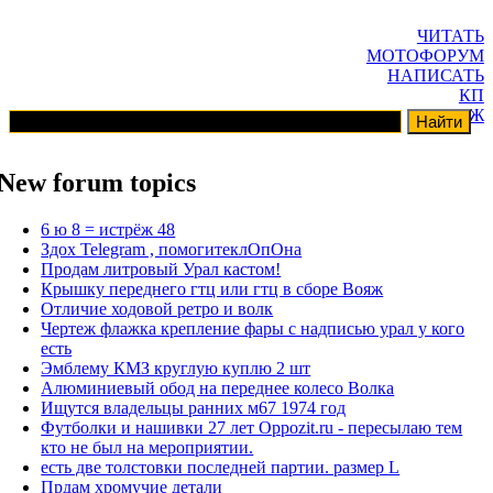
ЧИТАТЬ
МОТОФОРУМ
НАПИСАТЬ
КП
ГАРАЖ
New forum topics
6 ю 8 = истрёж 48
Здох Telegram , помогитеклОпОна
Продам литровый Урал кастом!
Крышку переднего гтц или гтц в сборе Вояж
Отличие ходовой ретро и волк
Чертеж флажка крепление фары с надписью урал у кого
есть
Эмблему КМЗ круглую куплю 2 шт
Алюминиевый обод на переднее колесо Волка
Ищутся владельцы ранних м67 1974 год
Футболки и нашивки 27 лет Oppozit.ru - пересылаю тем
кто не был на мероприятии.
есть две толстовки последней партии. размер L
Прдам хромучие детали