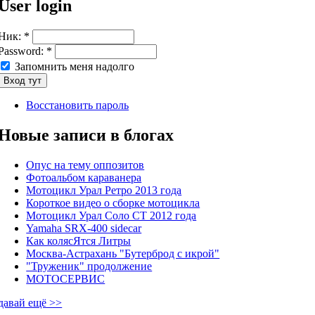
User login
Ник:
*
Password:
*
Запомнить меня надолго
Восстановить пароль
Новые записи в блогах
Опус на тему оппозитов
Фотоальбом караванера
Мотоцикл Урал Ретро 2013 года
Короткое видео о сборке мотоцикла
Мотоцикл Урал Соло СТ 2012 года
Yamaha SRX-400 sidecar
Как колясЯтся Литры
Москва-Астрахань "Бутерброд с икрой"
"Труженик" продолжение
МОТОСЕРВИС
давай ещё >>