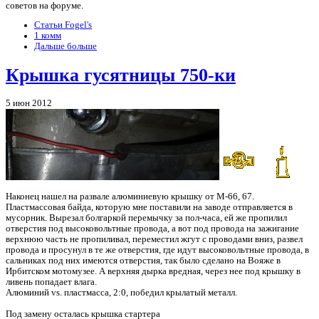
советов на форуме.
Статьи Fogel's
1 комм
Дальше больше
Крышка гусятницы 750-ки
5 июн 2012
Наконец нашел на развале алюминиевую крышку от М-66, 67.
Пластмассовая байда, которую мне поставили на заводе отправляется в
мусорник. Вырезал болгаркой перемычку за пол-часа, ей же пропилил
отверстия под высоковольтные провода, а вот под провода на зажигание
верхнюю часть не пропиливал, переместил жгут с проводами вниз, развел
провода и просунул в те же отверстия, где идут высоковольтные провода, в
сальниках под них имеются отверстия, так было сделано на Вояже в
Ирбитском мотомузее. А верхняя дырка вредная, через нее под крышку в
ливень попадает влага.
Алюминий vs. пластмасса, 2:0, победил крылатый металл.
Под замену осталась крышка стартера