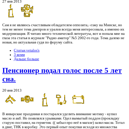
27 янв 2013
Сам я не являюсь счастливым обладателем оппозита,- езжу на Минске, но
тем не менее тема днепров и уралов всегда меня интересовала, а именно их
модернизация. Я читаю много технической литератуы, вот и попала мне на
глаза эта статья в журнале "Радио аматор" №5 2002-го года. Тема далеко не
новая, но актуальная судя по форуму сайта.
Статьи vetalos's
3 комм
Дальше больше
Пенсионер подал голос после 5 лет
сна.
20 янв 2013
В январские праздники я постарался уделить внимание мотику - купил
масло и акб. Но появлялся урывками. Одел вымытый поддон (прокладку
старую поставил, на герметик :(( забыл про неё в магазе) залил масла. Тотал
в двиг, ТНК в коробку. Это первый опыт покупки исходя из множества