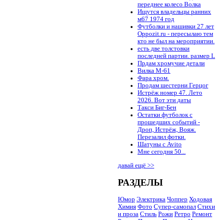
переднее колесо Волка
Ищутся владельцы ранних
м67 1974 год
Футболки и нашивки 27 лет
Oppozit.ru - пересылаю тем
кто не был на мероприятии.
есть две толстовки
последней партии. размер L
Прдам хромучие детали
Вилка М-61
Фара хром.
Продам шестерни Герцог
Истрёж номер 47. Лето
2026. Вот эти даты
Такси Биг-Бен
Остатки футболок с
прошедших событий -
Дроп, Истрёж, Вояж.
Перезалил фотки.
Шатуны с Avito
Мне сегодня 50...
давай ещё >>
РАЗДЕЛЫ
Юмор
Электрика
Чоппер
Ходовая
Химия
Фото
Супер-самопал
Стихи
и проза
Стиль
Рожи
Ретро
Ремонт