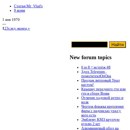
Статьи Mr_Vlad's
9 комм
1 янв 1970
---
1
2
3
след ›
конец »
New forum topics
6 ю 8 = истрёж 48
Здох Telegram ,
помогитеклОпОна
Продам литровый Урал
кастом!
Крышку переднего гтц или
гтц в сборе Вояж
Отличие ходовой ретро и
волк
Чертеж флажка крепление
фары с надписью урал у
кого есть
Эмблему КМЗ круглую
куплю 2 шт
Алюминиевый обод на