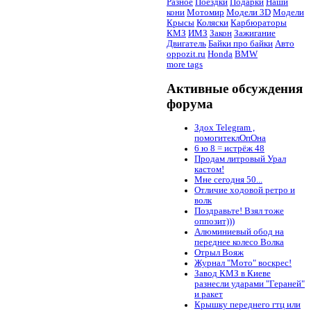
Разное
Поездки
Подарки
Наши
кони
Мотомир
Модели 3D
Модели
Крысы
Коляски
Карбюраторы
КМЗ
ИМЗ
Закон
Зажигание
Двигатель
Байки про байки
Авто
oppozit.ru
Honda
BMW
more tags
Активные обсуждения
форума
Здох Telegram ,
помогитеклОпОна
6 ю 8 = истрёж 48
Продам литровый Урал
кастом!
Мне сегодня 50...
Отличие ходовой ретро и
волк
Поздравьте! Взял тоже
оппозит)))
Алюминиевый обод на
переднее колесо Волка
Отрыл Вояж
Журнал "Мото" воскрес!
Завод КМЗ в Киеве
разнесли ударами "Гераней"
и ракет
Крышку переднего гтц или