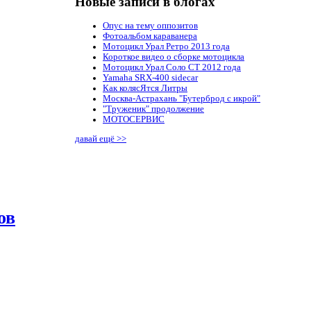
Новые записи в блогах
Опус на тему оппозитов
Фотоальбом караванера
Мотоцикл Урал Ретро 2013 года
Короткое видео о сборке мотоцикла
Мотоцикл Урал Соло СТ 2012 года
Yamaha SRX-400 sidecar
Как колясЯтся Литры
Москва-Астрахань "Бутерброд с икрой"
"Труженик" продолжение
МОТОСЕРВИС
давай ещё >>
ов