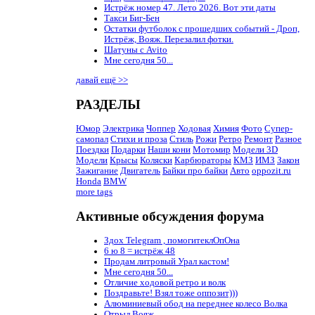
Истрёж номер 47. Лето 2026. Вот эти даты
Такси Биг-Бен
Остатки футболок с прошедших событий - Дроп,
Истрёж, Вояж. Перезалил фотки.
Шатуны с Avito
Мне сегодня 50...
давай ещё >>
РАЗДЕЛЫ
Юмор
Электрика
Чоппер
Ходовая
Химия
Фото
Супер-
самопал
Стихи и проза
Стиль
Рожи
Ретро
Ремонт
Разное
Поездки
Подарки
Наши кони
Мотомир
Модели 3D
Модели
Крысы
Коляски
Карбюраторы
КМЗ
ИМЗ
Закон
Зажигание
Двигатель
Байки про байки
Авто
oppozit.ru
Honda
BMW
more tags
Активные обсуждения форума
Здох Telegram , помогитеклОпОна
6 ю 8 = истрёж 48
Продам литровый Урал кастом!
Мне сегодня 50...
Отличие ходовой ретро и волк
Поздравьте! Взял тоже оппозит)))
Алюминиевый обод на переднее колесо Волка
Отрыл Вояж