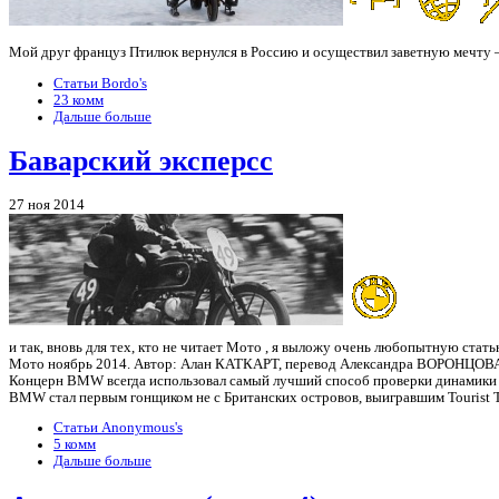
Мой друг француз Птилюк вернулся в Россию и осуществил заветную мечту 
Статьи Bordo's
23 комм
Дальше больше
Баварский эксперсс
27 ноя 2014
и так, вновь для тех, кто не читает Мото , я выложу очень любопытную стать
Мото ноябрь 2014. Автор: Алан КАТКАРТ, перевод Александра ВОРОНЦОВА
Концерн BMW всегда использовал самый лучший способ проверки динамики 
BMW стал первым гонщиком не с Британских островов, выигравшим Tourist T
Статьи Anonymous's
5 комм
Дальше больше