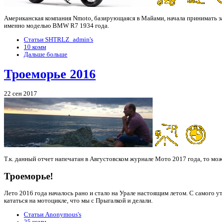
Американская компания Nmoto, базирующаяся в Майами, начала принимать за
именно моделью BMW R7 1934 года.
Статьи SHTRLZ_admin's
10 комм
Дальше больше
Троеморье 2016
22 сен 2017
Т.к. данный отчет напечатан в Августовском журнале Мото 2017 года, то мо
Троеморье!
Лето 2016 года началось рано и стало на Урале настоящим летом. С самого у
кататься на мотоцикле, что мы с Прыгалкой и делали.
Статьи Anonymous's
25 комм