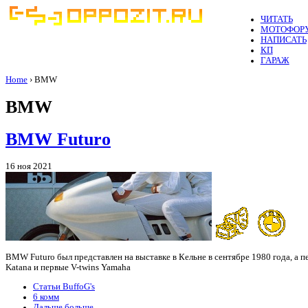
ЧИТАТЬ
МОТОФОР
НАПИСАТЬ
КП
ГАРАЖ
Home
› BMW
BMW
BMW Futuro
16 ноя 2021
BMW Futuro был представлен на выставке в Кельне в сентябре 1980 года, а п
Katana и первые V-twins Yamaha
Статьи BuffoG's
6 комм
Дальше больше