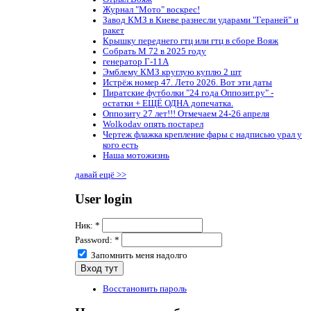
Журнал "Мото" воскрес!
Завод КМЗ в Киеве разнесли ударами "Гераней" и
ракет
Крышку переднего гтц или гтц в сборе Вояж
Собрать М 72 в 2025 году
генератор Г-11А
Эмблему КМЗ круглую куплю 2 шт
Истрёж номер 47. Лето 2026. Вот эти даты
Пиратские футболки "24 года Оппозит.ру" -
остатки + ЕЩЁ ОДНА допечатка.
Оппозиту 27 лет!!! Отмечаем 24-26 апреля
Wolkodav опять постарел
Чертеж флажка крепление фары с надписью урал у
кого есть
Наша мотожизнь
давай ещё >>
User login
Ник:
*
Password:
*
Запомнить меня надолго
Восстановить пароль