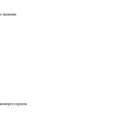
ми лыжами.
 компрессорном