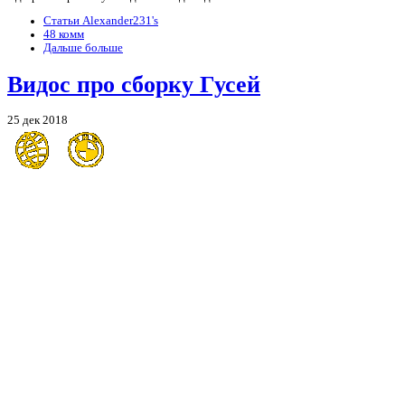
Статьи Alexander231's
48 комм
Дальше больше
Видос про сборку Гусей
25 дек 2018