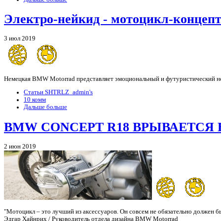
Электро-нейкид - мотоцикл-концеп
3 июл 2019
Немецкая BMW Motorrad представляет эмоциональный и футуристический ней
Статьи SHTRLZ_admin's
10 комм
Дальше больше
BMW CONCEPT R18 ВРЫВАЕТСЯ 
2 июн 2019
"Мотоцикл – это лучший из аксессуаров. Он совсем не обязательно должен 
Эдгар Хайнрих / Руководитель отдела дизайна BMW Motorrad