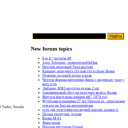
New forum topics
6 ю 8 = истрёж 48
Здох Telegram , помогитеклОпОна
Продам литровый Урал кастом!
Крышку переднего гтц или гтц в сборе Вояж
Отличие ходовой ретро и волк
Чертеж флажка крепление фары с надписью урал у
кого есть
Эмблему КМЗ круглую куплю 2 шт
Алюминиевый обод на переднее колесо Волка
Ищутся владельцы ранних м67 1974 год
Футболки и нашивки 27 лет Oppozit.ru - пересылаю
тем кто не был на мероприятии.
 Turbo, Suzuki
есть две толстовки последней партии. размер L
Прдам хромучие детали
Вилка М-61
Фара хром.
Продам шестерни Герцог