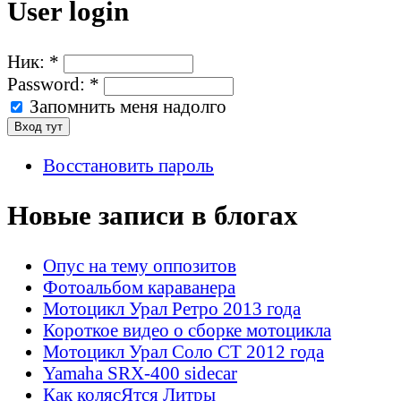
User login
Ник:
*
Password:
*
Запомнить меня надолго
Восстановить пароль
Новые записи в блогах
Опус на тему оппозитов
Фотоальбом караванера
Мотоцикл Урал Ретро 2013 года
Короткое видео о сборке мотоцикла
Мотоцикл Урал Соло СТ 2012 года
Yamaha SRX-400 sidecar
Как колясЯтся Литры