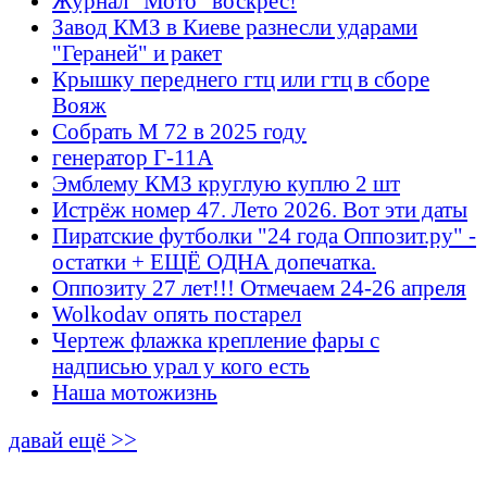
Журнал "Мото" воскрес!
Завод КМЗ в Киеве разнесли ударами
"Гераней" и ракет
Крышку переднего гтц или гтц в сборе
Вояж
Собрать М 72 в 2025 году
генератор Г-11А
Эмблему КМЗ круглую куплю 2 шт
Истрёж номер 47. Лето 2026. Вот эти даты
Пиратские футболки "24 года Оппозит.ру" -
остатки + ЕЩЁ ОДНА допечатка.
Оппозиту 27 лет!!! Отмечаем 24-26 апреля
Wolkodav опять постарел
Чертеж флажка крепление фары с
надписью урал у кого есть
Наша мотожизнь
давай ещё >>