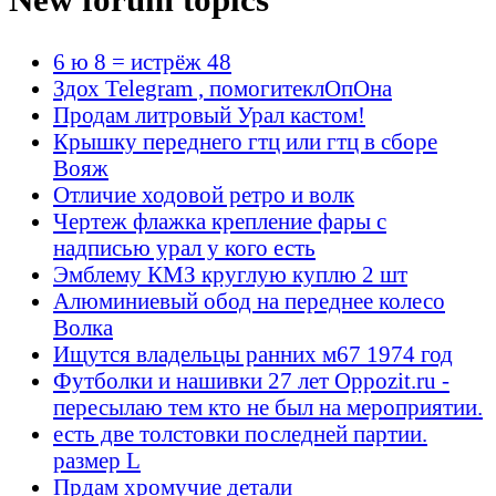
6 ю 8 = истрёж 48
Здох Telegram , помогитеклОпОна
Продам литровый Урал кастом!
Крышку переднего гтц или гтц в сборе
Вояж
Отличие ходовой ретро и волк
Чертеж флажка крепление фары с
надписью урал у кого есть
Эмблему КМЗ круглую куплю 2 шт
Алюминиевый обод на переднее колесо
Волка
Ищутся владельцы ранних м67 1974 год
Футболки и нашивки 27 лет Oppozit.ru -
пересылаю тем кто не был на мероприятии.
есть две толстовки последней партии.
размер L
Прдам хромучие детали