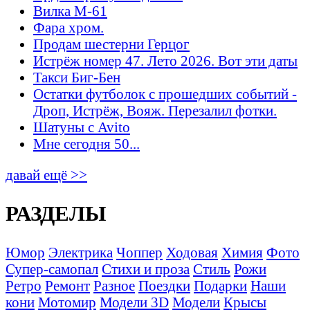
Вилка М-61
Фара хром.
Продам шестерни Герцог
Истрёж номер 47. Лето 2026. Вот эти даты
Такси Биг-Бен
Остатки футболок с прошедших событий -
Дроп, Истрёж, Вояж. Перезалил фотки.
Шатуны с Avito
Мне сегодня 50...
давай ещё >>
РАЗДЕЛЫ
Юмор
Электрика
Чоппер
Ходовая
Химия
Фото
Супер-самопал
Стихи и проза
Стиль
Рожи
Ретро
Ремонт
Разное
Поездки
Подарки
Наши
кони
Мотомир
Модели 3D
Модели
Крысы