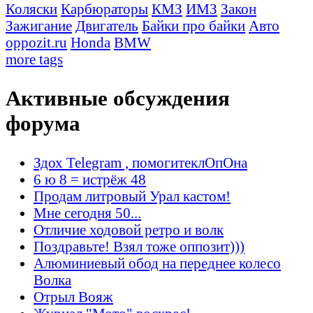
Коляски
Карбюраторы
КМЗ
ИМЗ
Закон
Зажигание
Двигатель
Байки про байки
Авто
oppozit.ru
Honda
BMW
more tags
Активные обсуждения
форума
Здох Telegram , помогитеклОпОна
6 ю 8 = истрёж 48
Продам литровый Урал кастом!
Мне сегодня 50...
Отличие ходовой ретро и волк
Поздравьте! Взял тоже оппозит)))
Алюминиевый обод на переднее колесо
Волка
Отрыл Вояж