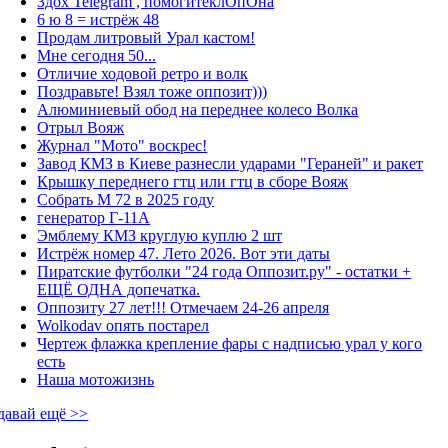
Здох Telegram , помогитеклОпОна
6 ю 8 = истрёж 48
Продам литровый Урал кастом!
Мне сегодня 50...
Отличие ходовой ретро и волк
Поздравьте! Взял тоже оппозит)))
Алюминиевый обод на переднее колесо Волка
Отрыл Вояж
Журнал "Мото" воскрес!
Завод КМЗ в Киеве разнесли ударами "Гераней" и ракет
Крышку переднего гтц или гтц в сборе Вояж
Собрать М 72 в 2025 году
генератор Г-11А
Эмблему КМЗ круглую куплю 2 шт
Истрёж номер 47. Лето 2026. Вот эти даты
Пиратские футболки "24 года Оппозит.ру" - остатки +
ЕЩЁ ОДНА допечатка.
Оппозиту 27 лет!!! Отмечаем 24-26 апреля
Wolkodav опять постарел
Чертеж флажка крепление фары с надписью урал у кого
есть
Наша мотожизнь
давай ещё >>