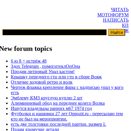
ЧИТАТЬ
МОТОФОРУМ
НАПИСАТЬ
КП
ГАРАЖ
New forum topics
6 ю 8 = истрёж 48
Здох Telegram , помогитеклОпОна
Продам литровый Урал кастом!
Крышку переднего гтц или гтц в сборе Вояж
Отличие ходовой ретро и волк
Чертеж флажка крепление фары с надписью урал у кого
есть
Эмблему КМЗ круглую куплю 2 шт
Алюминиевый обод на переднее колесо Волка
Ищутся владельцы ранних м67 1974 год
Футболки и нашивки 27 лет Oppozit.ru - пересылаю тем
кто не был на мероприятии.
есть две толстовки последней партии. размер L
Прдам хромучие детали