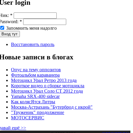
User login
Ник:
*
Password:
*
Запомнить меня надолго
Восстановить пароль
Новые записи в блогах
Опус на тему оппозитов
Фотоальбом караванера
Мотоцикл Урал Ретро 2013 года
Короткое видео о сборке мотоцикла
Мотоцикл Урал Соло СТ 2012 года
Yamaha SRX-400 sidecar
Как колясЯтся Литры
Москва-Астрахань "Бутерброд с икрой"
"Труженик" продолжение
МОТОСЕРВИС
давай ещё >>