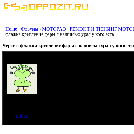
Home
›
Форумы
›
MOTOFAQ : РЕМОНТ И ТЮНИНГ МОТО
флажка крепление фары с надписью урал у кого есть
Чертеж флажка крепление фары с надписью урал у кого ест
оппозитчик
lavbuh2008
05-07-26 12:26
Добрый день, Чертеж флажка крепление фары
положил не найду , и так же чертеж , может
на сайте: мар-18
нахождение:
Саратов
войти