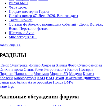
Вилка М-61
Фара хром.
Продам шестерни Герцог
Истрёж номер 47. Лето 2026. Вот эти даты
Такси Биг-Бен
Остатки футболок с прошедших событий - Дроп, Истрёж,
Вояж. Перезалил фотки.
Шатуны с Avito
Мне сегодня 50...
давай ещё >>
РАЗДЕЛЫ
Юмор
Электрика
Чоппер
Ходовая
Химия
Фото
Супер-самопал
Стихи и проза
Стиль
Рожи
Ретро
Ремонт
Разное
Поездки
Подарки
Наши кони
Мотомир
Модели 3D
Модели
Крысы
Коляски
Карбюраторы
КМЗ
ИМЗ
Закон
Зажигание
Двигатель
Байки про байки
Авто
oppozit.ru
Honda
BMW
more tags
Активные обсуждения форума