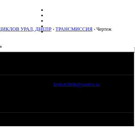
ЦИКЛОВ УРАЛ, ДНЕПР
›
ТРАНСМИССИЯ
› Чертеж
ь
 с надписью урал у кого есть, выреза 2 года назад куда
 у кого есть скиньте пож ,
lavbuh2008@yandex.ru