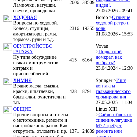
2606
33509
Лампочки, катушки,
нидед!.
свечки, проводочки
27.06.2026 - 09:41
ХОДОВАЯ
Bordo >
Отличие
Вопросы по ходовой.
ходовой ретро и
Колеса, ступицы,
2316
19355
волк
амортизаторы, рамы,
01.08.2026 - 15:53
тормоза, рули и т.д.
ОБУСТРОЙСТВО
Vovan
ГАРАЖА
>
Подкатной
Ну типа обсуждение
домкрат, как
415
6164
всяких инструментов
выбрать?
хитрых и
23.04.2024 - 12:30
приспособлений
ХИМИЯ
Springer >
Ищу
Всякие масла, смазки,
контакты
краски, шпатлевки,
428
8791
гальванического
брызгалки, очистители и
хромирования
т.п.
27.05.2025 - 11:04
ОБЩИЕ
Linux XIII
Прочие вопросы и ответы
>
Сайлентблок от
о мототехнике, ремонте и
сидения-лягушки
настройке аппаратов. Как
М72 требует
открутить, отломать и пр.
1371
24839
ремонта или
Почему это, а не то. Как
замены.