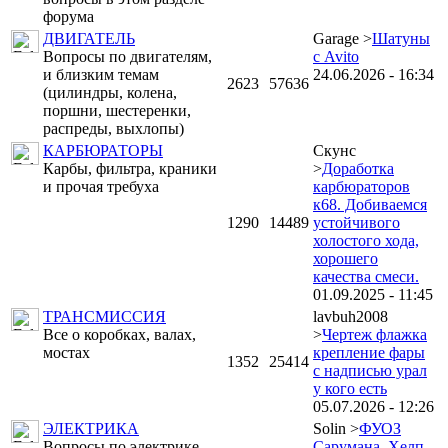
форума
ДВИГАТЕЛЬ
Garage >
Шатуны
Вопросы по двигателям,
с Avito
и близким темам
24.06.2026 - 16:34
2623
57636
(цилиндры, колена,
поршни, шестеренки,
распреды, выхлопы)
КАРБЮРАТОРЫ
Скунс
Карбы, фильтра, краники
>
Доработка
и прочая требуха
карбюраторов
к68. Добиваемся
1290
14489
устойчивого
холостого хода,
хорошего
качества смеси.
01.09.2025 - 11:45
ТРАНСМИССИЯ
lavbuh2008
Все о коробках, валах,
>
Чертеж флажка
мостах
крепление фары
1352
25414
с надписью урал
у кого есть
05.07.2026 - 12:26
ЭЛЕКТРИКА
Solin >
ФУОЗ
Вопросы по электрике.
Сарумана. Хелп