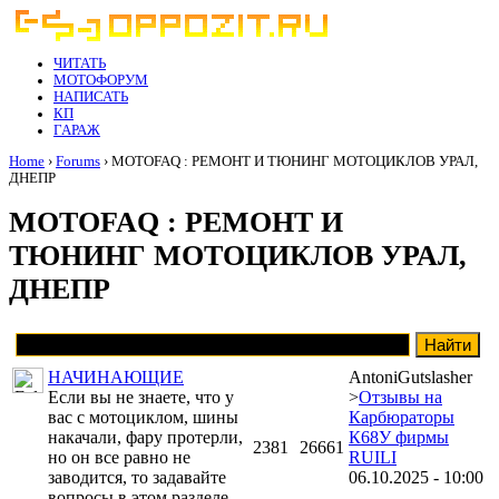
ЧИТАТЬ
МОТОФОРУМ
НАПИСАТЬ
КП
ГАРАЖ
Home
›
Forums
› MOTOFAQ : РЕМОНТ И ТЮНИНГ МОТОЦИКЛОВ УРАЛ,
ДНЕПР
MOTOFAQ : РЕМОНТ И
ТЮНИНГ МОТОЦИКЛОВ УРАЛ,
ДНЕПР
НАЧИНАЮЩИЕ
AntoniGutslasher
Если вы не знаете, что у
>
Отзывы на
вас с мотоциклом, шины
Карбюраторы
накачали, фару протерли,
К68У фирмы
2381
26661
но он все равно не
RUILI
заводится, то задавайте
06.10.2025 - 10:00
вопросы в этом разделе