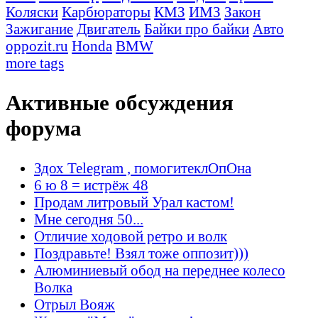
Коляски
Карбюраторы
КМЗ
ИМЗ
Закон
Зажигание
Двигатель
Байки про байки
Авто
oppozit.ru
Honda
BMW
more tags
Активные обсуждения
форума
Здох Telegram , помогитеклОпОна
6 ю 8 = истрёж 48
Продам литровый Урал кастом!
Мне сегодня 50...
Отличие ходовой ретро и волк
Поздравьте! Взял тоже оппозит)))
Алюминиевый обод на переднее колесо
Волка
Отрыл Вояж