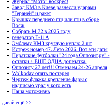
Журнал "Мото" воскрес!
Завод КМЗ в Киеве разнесли ударами
"Гераней" и ракет
Крышку переднего гтц или гтц в сборе
Вояж
Собрать М 72 в 2025 году
генератор Г-11А
Эмблему КМЗ круглую куплю 2 шт
Истрёж номер 47. Лето 2026. Вот эти даты
Пиратские футболки "24 года Оппозит.ру" -
остатки + ЕЩЁ ОДНА допечатка.
Оппозиту 27 лет!!! Отмечаем 24-26 апреля
Wolkodav опять постарел
Чертеж флажка крепление фары с
надписью урал у кого есть
Наша мотожизнь
давай ещё >>