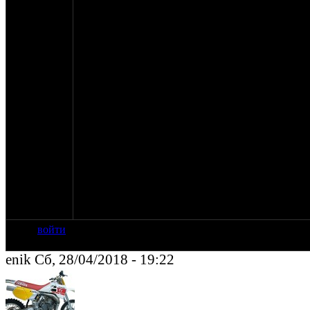
Есть мысль построить 3 графика как на рис.4 (
почему так не сделал). Но и на них разница не ш
единицы градусов. Будет ли толк?
Пока в голову пришло только то, что данная стат
автомобильная. И подразумевается СЖ порядка 
скажем).
У нас - 6-7 очков.
Может здесь разгадка? Типа, смесь при более в
горит быстрее? У оппозита, соответственно - ме
Посему, и УОЗы должны быть больше?
Поделитесь знаниями, плз.
Спасиб.
ПС. Если надумаю графики поправить - есть в 
умельцы?
войти
enik Сб, 28/04/2018 - 19:22