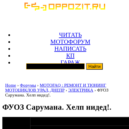
ЧИТАТЬ
МОТОФОРУМ
НАПИСАТЬ
КП
ГАРАЖ
Home
›
Форумы
›
MOTOFAQ : РЕМОНТ И ТЮНИНГ
МОТОЦИКЛОВ УРАЛ, ДНЕПР
›
ЭЛЕКТРИКА
› ФУОЗ
Сарумана. Хелп нидед!.
ФУОЗ Сарумана. Хелп нидед!.
оппозитчик
28-04-18 10:29
Orthoped