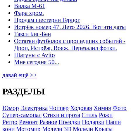
Вилка М-61
Фара хром.
Продам шестерни Герцог
Истрёж номер 47. Лето 2026. Вот эти даты
Такси Биг-Бен
Остатки футболок с прошедших событий -
Дроп, Истрёж, Вояж. Перезалил фотки.
Шатуны с Avito
Мне сегодня 50...
давай ещё >>
РАЗДЕЛЫ
Юмор
Электрика
Чоппер
Ходовая
Химия
Фото
Супер-самопал
Стихи и проза
Стиль
Рожи
Ретро
Ремонт
Разное
Поездки
Подарки
Наши
кони
Мотомир
Модели 3D
Модели
Крысы