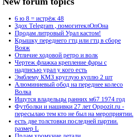
New forum topics
6 ю 8 = истрёж 48
Здох Telegram , помогитеклОпОна
Продам литровый Урал кастом!
Крышку переднего гтц или гтц в сборе
Вояж
Отличие ходовой ретро и волк
Чертеж флажка крепление фары с
надписью урал у кого есть
Эмблему КМЗ круглую куплю 2 шт
Алюминиевый обод на переднее колесо
Волка
Ищутся владельцы ранних м67 1974 год
Футболки и нашивки 27 лет Oppozit.ru -
пересылаю тем кто не был на мероприятии.
есть две толстовки последней партии.
размер L
Прдам хромучие детали