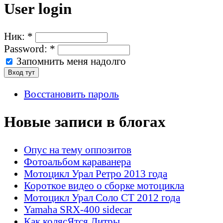
User login
Ник:
*
Password:
*
Запомнить меня надолго
Восстановить пароль
Новые записи в блогах
Опус на тему оппозитов
Фотоальбом караванера
Мотоцикл Урал Ретро 2013 года
Короткое видео о сборке мотоцикла
Мотоцикл Урал Соло СТ 2012 года
Yamaha SRX-400 sidecar
Как колясЯтся Литры