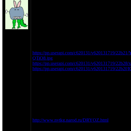
Миртрудмай всем!
В конце 2014 купил через ВК эл.зажигу состоящ
оптопары, ФУОЗ (Сарумана,по утверждению про
коммутатора 133.3774-01. Тока щас руки дошли 
В ФУОЗе прошиты 2 функции на выбор(ограни
на сайте:
оборотов,"прогрев" свечей и тп), а также предла
окт-11
штатных графика УОЗ, отличавшихся, условно, 
нахождение:
участка 0-4000 об.
Mосква
Типа такова
https://pp.userapi.com/c620131/v620131719/22b21/
QTiO8.jpg
https://pp.userapi.com/c620131/v620131719/22b28/
https://pp.userapi.com/c620131/v620131719/22b2f
Я, начитался всяких статей в сети (включая сайт
выпендрился, попросив прошить графики собст
разлива, т.к. меня больше интересовала возможн
переключения между АИ-80, АИ-92 и коктейлем и
нежели выбор между "моща", "тяга" и "полет в к
Вопщем, базовую функцию замутил из линий 2 и
детонации,типа, + оптимум углов),рис.1.
http://www.nvtkg.narod.ru/DRYOZ.html
Это как бы УОЗ для АИ-80. А для коктейля и АИ