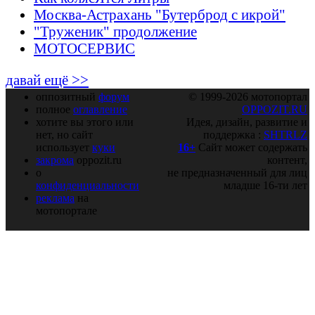
Москва-Астрахань "Бутерброд с икрой"
"Труженик" продолжение
МОТОСЕРВИС
давай ещё >>
оппозитный
форум
© 1999-2026 мотопортал
полное
оглавление
OPPOZIT.RU
хотите вы этого или
Идея, дизайн, развитие и
нет, но сайт
поддержка :
SHTRLZ
использует
куки
16+
Сайт может содержать
закрома
oppozit.ru
контент,
о
не предназначенный для лиц
конфиденциальности
младше 16-ти лет
реклама
на
мотопортале