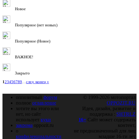
Новое
Популярное (нет новых)
Популярное (Новое)
ВАЖНОЕ!
Закрыто
1
2
3
4
5
6
7
8
9
…
след ›
конец »
оппозитный
форум
© 1999-2026 мотопортал
полное
оглавление
OPPOZIT.RU
хотите вы этого или
Идея, дизайн, развитие и
нет, но сайт
поддержка :
SHTRLZ
использует
куки
16+
Сайт может содержать
закрома
oppozit.ru
контент,
о
не предназначенный для лиц
конфиденциальности
младше 16-ти лет