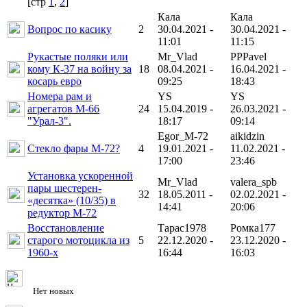
[cтр
1
,
2
]
Кала
Кала
Вопрос по касику
2
30.04.2021 -
30.04.2021 -
11:01
11:15
Рукастые поляки или
Mr_Vlad
PPPavel
кому К-37 на войну за
18
08.04.2021 -
16.04.2021 -
косарь евро
09:25
18:43
Номера рам и
YS
YS
агрегатов М-66
24
15.04.2019 -
26.03.2021 -
"Урал-3".
18:17
09:14
Egor_M-72
aikidzin
Стекло фары М-72?
4
19.01.2021 -
11.02.2021 -
17:00
23:46
Установка ускоренной
Mr_Vlad
valera_spb
пары шестерен-
32
18.05.2011 -
02.02.2021 -
«десятка» (10/35) в
14:41
20:06
редуктор М-72
Восстановление
Тарас1978
Ромка177
старого мотоцикла из
5
22.12.2020 -
23.12.2020 -
1960-х
16:44
16:03
Нет новых