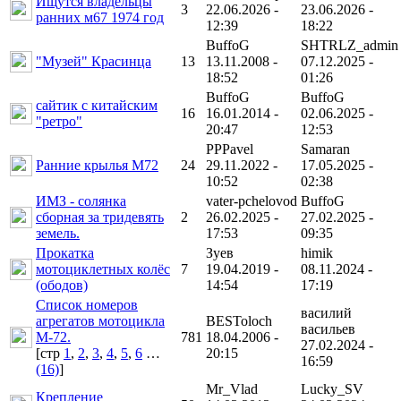
Ищутся владельцы
3
22.06.2026 -
23.06.2026 -
ранних м67 1974 год
12:39
18:22
BuffoG
SHTRLZ_admin
"Музей" Красинца
13
13.11.2008 -
07.12.2025 -
18:52
01:26
BuffoG
BuffoG
сайтик с китайским
16
16.01.2014 -
02.06.2025 -
"ретро"
20:47
12:53
PPPavel
Samaran
Ранние крылья М72
24
29.11.2022 -
17.05.2025 -
10:52
02:38
ИМЗ - солянка
vater-pchelovod
BuffoG
сборная за тридевять
2
26.02.2025 -
27.02.2025 -
земель.
17:53
09:35
Прокатка
Зуев
himik
мотоциклетных колёс
7
19.04.2019 -
08.11.2024 -
(ободов)
14:54
17:19
Список номеров
василий
агрегатов мотоцикла
BESToloch
васильев
М-72.
781
18.04.2006 -
27.02.2024 -
[cтр
1
,
2
,
3
,
4
,
5
,
6
…
20:15
16:59
(16)
]
Mr_Vlad
Lucky_SV
Крепление