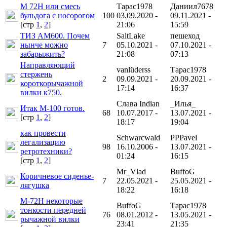
М 72Н или смесь
Тарас1978
Даниил7678
бульдога с носорогом
100
03.09.2020 -
09.11.2021 -
[cтр
1
,
2
]
21:06
15:59
ТИЗ АМ600. Почем
SaltLake
пешеход
нынче можно
7
05.10.2021 -
07.10.2021 -
забарыжить?
21:08
07:13
Направляющий
vanlüderss
Тарас1978
стержень
2
09.09.2021 -
20.09.2021 -
короткорычажной
17:14
16:37
вилки к750.
Слава Indian
_Илья_
Итак М-100 готов.
68
10.07.2017 -
13.07.2021 -
[cтр
1
,
2
]
18:17
19:04
как провести
Schwarcwald
PPPavel
легализацию
98
16.10.2006 -
13.07.2021 -
ретротехники?
01:24
16:15
[cтр
1
,
2
]
Mr_Vlad
BuffoG
Коричневое сиденье-
7
22.05.2021 -
25.05.2021 -
лягушка
18:22
16:18
М-72Н некоторые
BuffoG
Тарас1978
тонкости передней
76
08.01.2012 -
13.05.2021 -
рычажной вилки
23:41
21:35