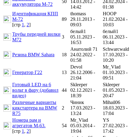
50
14.03.2012 -
24.02.2024 -
аккумулятора М-72
14:42
01:38
Идентификация КПП
thomass
HOOP
М-72
89
29.11.2013 -
21.02.2024 -
[cтр
1
,
2
]
09:03
10:03
белый1
белый1
Трубы передней вилки
3
05.11.2023 -
06.11.2023 -
М72
16:53
13:44
Анатолий 71
Schwarcwald
Резина BMW Sahara
18
24.02.2022 -
17.10.2023 -
01:58
10:20
Devol
Mr_Vlad
Генератор Г22
13
26.12.2006 -
01.10.2023 -
21:04
09:51
Готовый LED на 6
Skleeper
Skleeper
вольт в фару (добавил
44
02.12.2021 -
01.05.2023 -
видео)
18:39
20:47
Различные варианты
Чиник
Mihail06
кикстартера на BMW
2
17.03.2023 -
18.03.2023 -
R75
13:24
17:04
Номера рам и
Mr_Vlad
YS
агрегатов М-63.
54
05.03.2014 -
27.02.2023 -
[cтр
1
,
2
]
19:04
17:42