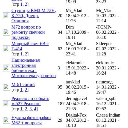
19:09
23:23
[cтр
1
,
2
]
Ступицы КМЗ М-72Н,
Mr_Vlad
Mr_Vlad
К-750, Днепр.
20
18.04.2012 -
10.03.2022 -
Отличия
11:26
12:14
М72 вопрос по
Dim
-TCMP-
ремонту свечной
34
17.10.2009 -
06.02.2022 -
подвески
19:11
16:10
Мощный свет 6В с
Mr_Vlad
Skleeper
Г-414
62
16.09.2018 -
02.02.2022 -
[cтр
1
,
2
]
23:41
11:28
Национальная
elektronic
elektronic
электронная
3
15.01.2022 -
20.01.2022 -
библиотека -
14:48
16:24
Мотолитература ретро
tursklad
пешеход
М-61 синий
95
06.02.2015 -
14.01.2022 -
[cтр
1
,
2
]
19:46
19:47
Реально ли собрать
deringpavel
valera_spb
м-52? Реально!
187
24.04.2018 -
16.12.2021 -
[cтр
1
,
2
,
3
,
4
]
21:35
09:52
Digital-Fox
Слава Indian
Нужны фотографии
29
04.07.2012 -
08.12.2021 -
М62 + вопросы
10:10
18:51