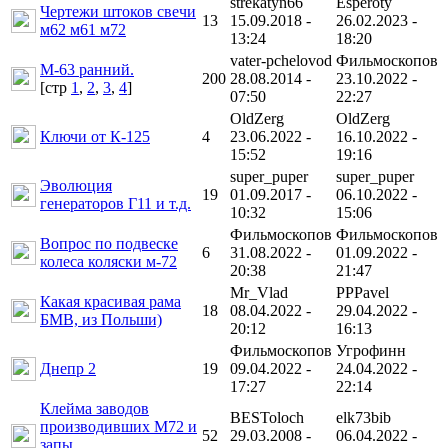
strekatyn66
Esperoty
Чертежи штоков свечи
13
15.09.2018 -
26.02.2023 -
м62 м61 м72
13:24
18:20
vater-pchelovod
Фильмоскопов
М-63 ранний.
200
28.08.2014 -
23.10.2022 -
[cтр
1
,
2
,
3
,
4
]
07:50
22:27
OldZerg
OldZerg
Ключи от К-125
4
23.06.2022 -
16.10.2022 -
15:52
19:16
super_puper
super_puper
Эволюция
19
01.09.2017 -
06.10.2022 -
генераторов Г11 и т.д.
10:32
15:06
Фильмоскопов
Фильмоскопов
Вопрос по подвеске
6
31.08.2022 -
01.09.2022 -
колеса коляски м-72
20:38
21:47
Mr_Vlad
PPPavel
Какая красивая рама
18
08.04.2022 -
29.04.2022 -
БМВ, из Польши)
20:12
16:13
Фильмоскопов
Угрофинн
Днепр 2
19
09.04.2022 -
24.04.2022 -
17:27
22:14
Клейма заводов
BESToloch
elk73bib
производивших М72 и
52
29.03.2008 -
06.04.2022 -
запы.