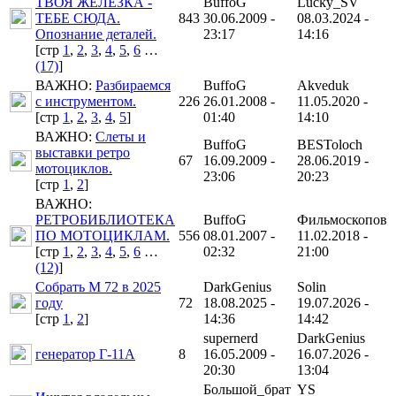
ТВОЯ ЖЕЛЕЗКА -
BuffoG
Lucky_SV
ТЕБЕ СЮДА.
843
30.06.2009 -
08.03.2024 -
Опознание деталей.
23:17
14:16
[cтр
1
,
2
,
3
,
4
,
5
,
6
…
(17)
]
ВАЖНО:
Разбираемся
BuffoG
Akveduk
с инструментом.
226
26.01.2008 -
11.05.2020 -
[cтр
1
,
2
,
3
,
4
,
5
]
01:40
14:10
ВАЖНО:
Слеты и
BuffoG
BESToloch
выставки ретро
67
16.09.2009 -
28.06.2019 -
мотоциклов.
23:06
20:23
[cтр
1
,
2
]
ВАЖНО:
РЕТРОБИБЛИОТЕКА
BuffoG
Фильмоскопов
ПО МОТОЦИКЛАМ.
556
08.01.2007 -
11.02.2018 -
[cтр
1
,
2
,
3
,
4
,
5
,
6
…
02:32
21:00
(12)
]
Собрать М 72 в 2025
DarkGenius
Solin
году
72
18.08.2025 -
19.07.2026 -
[cтр
1
,
2
]
14:36
14:42
supernerd
DarkGenius
генератор Г-11А
8
16.05.2009 -
16.07.2026 -
20:30
13:04
Большой_брат
YS