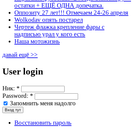
остатки + ЕЩЁ ОДНА допечатка.
Оппозиту 27 лет!!! Отмечаем 24-26 апреля
Wolkodav опять постарел
Чертеж флажка крепление фары с
надписью урал у кого есть
Наша мотожизнь
давай ещё >>
User login
Ник:
*
Password:
*
Запомнить меня надолго
Восстановить пароль