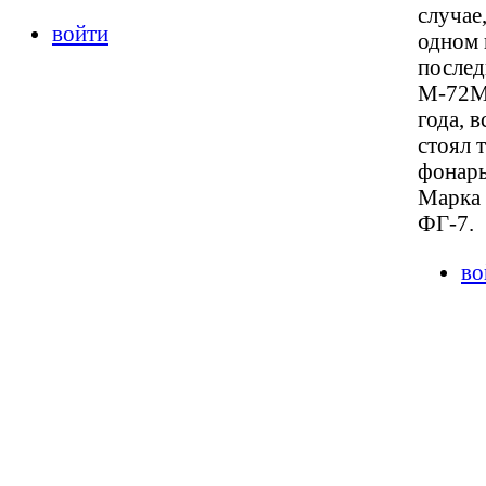
случае,
войти
одном 
послед
М-72М
года, в
стоял 
фонарь
Марка 
ФГ-7.
во