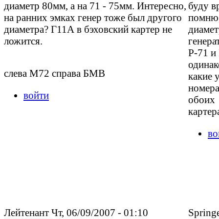
диаметр 80мм, а на 71 - 75мм. Интересно,
буду в
на ранних эмках генер тоже был другого
помню,
диаметра? Г11А в бэховский картер не
диаме
ложится.
генера
Р-71 и
одинак
слева М72 справа БМВ
какие у
номера
войти
обоих
картер
во
Лейтенант Чт, 06/09/2007 - 01:10
Springe