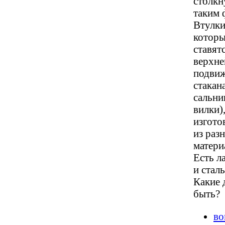
столкн
таким 
Втулки
котор
ставятс
верхне
подви
стакан
сальни
вилки)
изгото
из раз
матери
Есть л
и стал
Какие
быть?
во