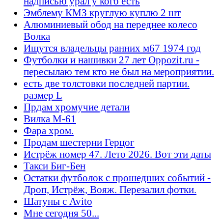
надписью урал у кого есть
Эмблему КМЗ круглую куплю 2 шт
Алюминиевый обод на переднее колесо
Волка
Ищутся владельцы ранних м67 1974 год
Футболки и нашивки 27 лет Oppozit.ru -
пересылаю тем кто не был на мероприятии.
есть две толстовки последней партии.
размер L
Прдам хромучие детали
Вилка М-61
Фара хром.
Продам шестерни Герцог
Истрёж номер 47. Лето 2026. Вот эти даты
Такси Биг-Бен
Остатки футболок с прошедших событий -
Дроп, Истрёж, Вояж. Перезалил фотки.
Шатуны с Avito
Мне сегодня 50...