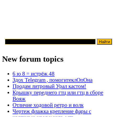
New forum topics
6 ю 8 = истрёж 48
Здох Telegram , помогитеклОпОна
Продам литровый Урал кастом!
Крышку переднего гтц или гтц в сборе
Вояж
Отличие ходовой ретро и волк
Чертеж флажка крепление фары с