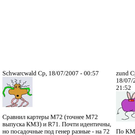
Schwarcwald Ср, 18/07/2007 - 00:57
zund С
18/07/
21:52
Сравнил картеры М72 (точнее М72
выпуска КМЗ) и R71. Почти идентичны,
но посадочные под генер разные - на 72
По КМ