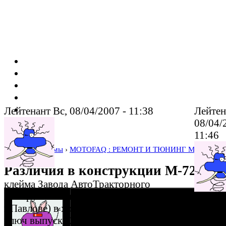
Лейтенант Вс, 08/04/2007 - 11:38
Лейтен
08/04/
11:46
Home
›
Форумы
›
MOTOFAQ : РЕМОНТ И ТЮНИНГ МОТОЦИК
Различия в конструкции М-72 раз
клейма Завода АвтоТракторного
Инструмента (позже им.т.Сталина)(в
мужчина zund
г.Павлове) в хронологическом порядке
Что ка
17-04-06 21:43
ключ выпуска 20-х - начала 30-х, позже
ключей