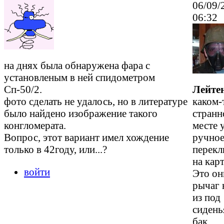
06/09/
06:32
на днях была обнаружена фара с
установленым в ней спидометром
Сп-50/2.
Лейте
фото сделать не удалось, но в литературе
каком-
было найдено изображение такого
странн
конгломерата.
месте 
Вопрос, этот вариант имел хождение
ручно
только в 42году, или...?
перекл
на кар
войти
Это он
рычаг
из под
сидень
бак