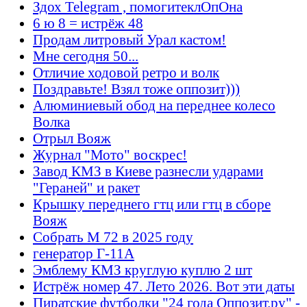
Здох Telegram , помогитеклОпОна
6 ю 8 = истрёж 48
Продам литровый Урал кастом!
Мне сегодня 50...
Отличие ходовой ретро и волк
Поздравьте! Взял тоже оппозит)))
Алюминиевый обод на переднее колесо
Волка
Отрыл Вояж
Журнал "Мото" воскрес!
Завод КМЗ в Киеве разнесли ударами
"Гераней" и ракет
Крышку переднего гтц или гтц в сборе
Вояж
Собрать М 72 в 2025 году
генератор Г-11А
Эмблему КМЗ круглую куплю 2 шт
Истрёж номер 47. Лето 2026. Вот эти даты
Пиратские футболки "24 года Оппозит.ру" -