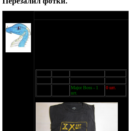
Перезалил фотки.
оппозитчик
31-03-26 14:04
PCDeath
Осталась у меня кучка пиратских футболок с
прошлых ДРОпов и прочих событий.
И чот они занимают многовато места.
Поэтому поехали:
Перезалил фотки, а то многие жаловались,
что фотографий не видно.
на сайте:
июн-06
2
20 лет. Односторонняя, 160г/м
,
нахождение:
шелкография пластизоль монохром. 1000р
Санкт-
Размер
Остаток
Резерв
Доступно
Петербург
M
2 шт.
-
2 шт.
XL
1 шт.
Major Boss - 1
0 шт.
шт.