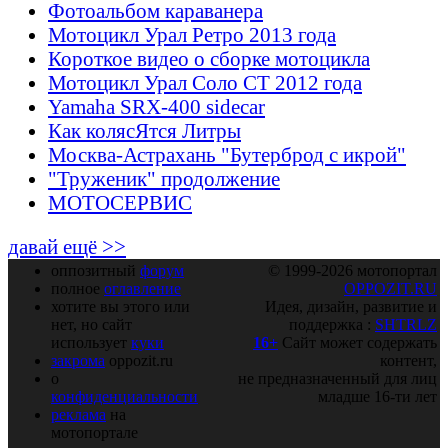
Фотоальбом караванера
Мотоцикл Урал Ретро 2013 года
Короткое видео о сборке мотоцикла
Мотоцикл Урал Соло СТ 2012 года
Yamaha SRX-400 sidecar
Как колясЯтся Литры
Москва-Астрахань "Бутерброд с икрой"
"Труженик" продолжение
МОТОСЕРВИС
давай ещё >>
оппозитный
форум
© 1999-2026 мотопортал
полное
оглавление
OPPOZIT.RU
хотите вы этого или
Идея, дизайн, развитие и
нет, но сайт
поддержка :
SHTRLZ
использует
куки
16+
Сайт может содержать
закрома
oppozit.ru
контент,
о
не предназначенный для лиц
конфиденциальности
младше 16-ти лет
реклама
на
мотопортале