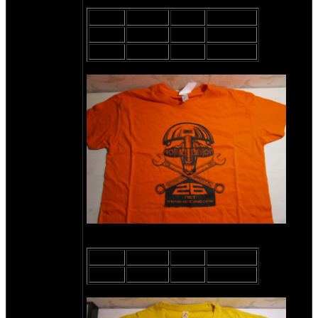
Оранжевые:
Размер
Остаток
Резерв
Доступно
S
1 шт.
-
1 шт.
4XL
1 шт.
-
1 шт.
Жёлтые:
Размер
Остаток
Резерв
Доступно
4XL
2 шт.
-
2 шт.