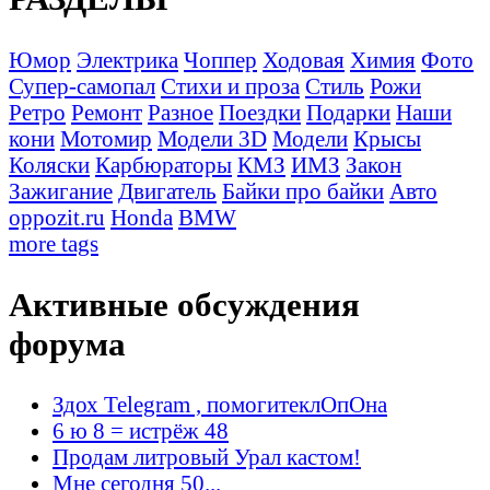
Юмор
Электрика
Чоппер
Ходовая
Химия
Фото
Супер-самопал
Стихи и проза
Стиль
Рожи
Ретро
Ремонт
Разное
Поездки
Подарки
Наши
кони
Мотомир
Модели 3D
Модели
Крысы
Коляски
Карбюраторы
КМЗ
ИМЗ
Закон
Зажигание
Двигатель
Байки про байки
Авто
oppozit.ru
Honda
BMW
more tags
Активные обсуждения
форума
Здох Telegram , помогитеклОпОна
6 ю 8 = истрёж 48
Продам литровый Урал кастом!
Мне сегодня 50...