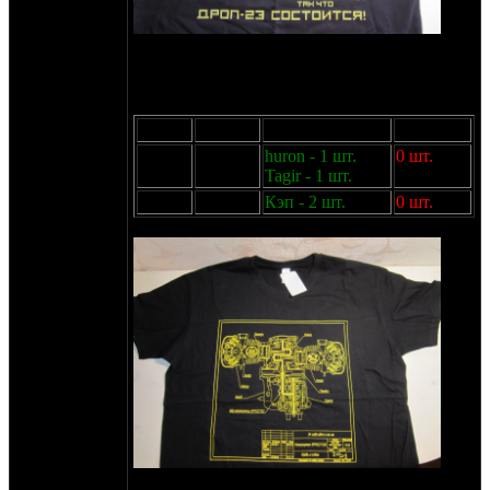
2
24 года. Односторонняя, 190г/м
,
шелкография пластизоль монохром. 1100р
Жёлтым по чёрному:
Размер
Остаток
Резерв
Доступно
XL
2 шт.
huron - 1 шт.
0 шт.
Tagir - 1 шт.
XXL
2 шт.
Кэп - 2 шт.
0 шт.