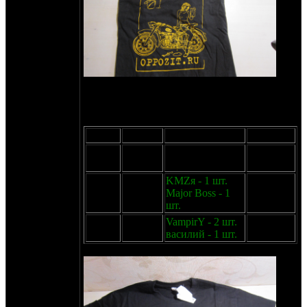
2
22 года. Двусторонняя, 190г/м
, шелкография
пластизоль монохром. 1200р
Размер
Остаток
Резерв
Доступно
M
2 шт.
alakasancho - 1
1 шт.
шт.
XL
3 шт.
KMZя - 1 шт.
1 шт.
Major Boss - 1
шт.
XXL
4 шт.
VampirY - 2 шт.
1 шт.
василий - 1 шт.