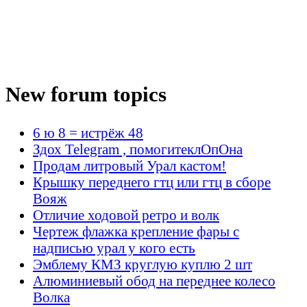
New forum topics
6 ю 8 = истрёж 48
Здох Telegram , помогитеклОпОна
Продам литровый Урал кастом!
Крышку переднего гтц или гтц в сборе
Вояж
Отличие ходовой ретро и волк
Чертеж флажка крепление фары с
надписью урал у кого есть
Эмблему КМЗ круглую куплю 2 шт
Алюминиевый обод на переднее колесо
Волка