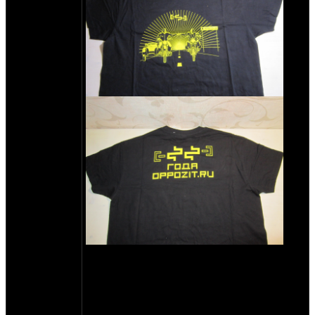
2
23 года. Односторонняя, 180г/м
кроме XL
оверсайз. XL оверсайз (примерно 3XL) -
2
230г/м
шелкография вытравка монохром.
1000р