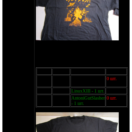
И синергия промышленного и фэшн-дизайна
- юбилейная футболка "25 лет Вояжу".
2
Односторонняя, 190г/м
, шелкография
пластизоль 3 цвета. 1200р.
Размер
Остаток
Резерв
Доступно
M
1 шт.
alakasancho - 1
0 шт.
шт.
L
2 шт.
LinuxXIII - 1 шт.
1 шт.
XL
1 шт.
AntoniGutSlasher
0 шт.
- 1 шт.