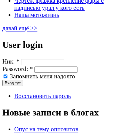
Чертеж флажка крепление фары с
надписью урал у кого есть
Наша мотожизнь
давай ещё >>
User login
Ник:
*
Password:
*
Запомнить меня надолго
Восстановить пароль
Новые записи в блогах
Опус на тему оппозитов