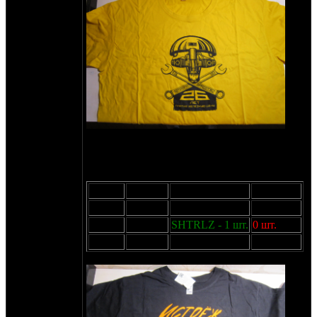
Также есть ещё футболки "Истрёж
37
2"
2
Односторонняя, 190г/м
, шелкография
пластизоль монохром. 1000р
Размер
Остаток
Резерв
Доступно
M
1 шт.
-
1 шт.
L
1 шт.
SHTRLZ - 1 шт.
0 шт.
XL
1 шт.
-
1 шт.