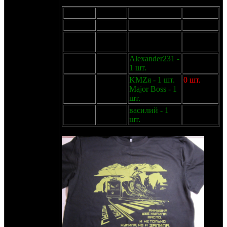
Размер
Остаток
Резерв
Доступно
S
4 шт.
-
4 шт.
M
2 шт.
alakasancho - 1
1 шт.
шт.
L
4 шт.
Alexander231 -
3 шт.
1 шт.
XL
2 шт.
KMZя - 1 шт.
0 шт.
Major Boss - 1
шт.
XL
3 шт.
василий - 1
2 шт.
оверсайз
шт.