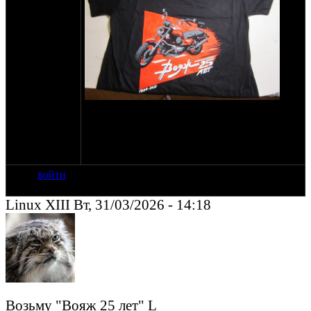
peаce_death<жывотное>bk.ru
8962 6984 7О9
Доставка - СДЭК или почторасами, либо
могу лично привезти на ближайший ДРОП.
войти
Linux XIII Вт, 31/03/2026 - 14:18
Возьму "Вояж 25 лет" L