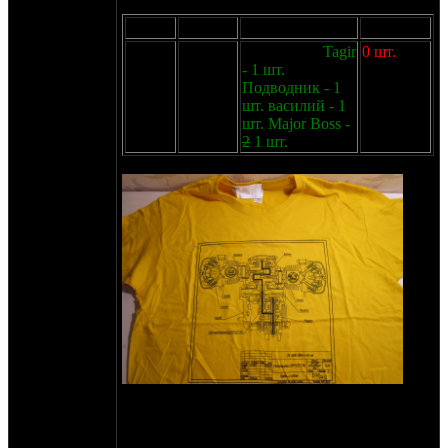
Чёрным по жёлтому:
Размер
Остаток
Резерв
Доступно
XXL
5 шт.
Troll - 1 шт.
Tagir
0 шт.
- 1 шт.
Подводник - 1
шт. василий - 1
шт. Major Boss -
2
1 шт.
2
26 лет. Односторонняя, 190г/м
,
шелкография пластизоль монохром. 1100р