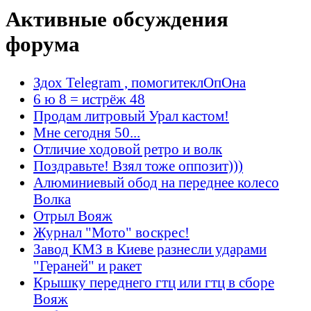
Активные обсуждения
форума
Здох Telegram , помогитеклОпОна
6 ю 8 = истрёж 48
Продам литровый Урал кастом!
Мне сегодня 50...
Отличие ходовой ретро и волк
Поздравьте! Взял тоже оппозит)))
Алюминиевый обод на переднее колесо
Волка
Отрыл Вояж
Журнал "Мото" воскрес!
Завод КМЗ в Киеве разнесли ударами
"Гераней" и ракет
Крышку переднего гтц или гтц в сборе
Вояж