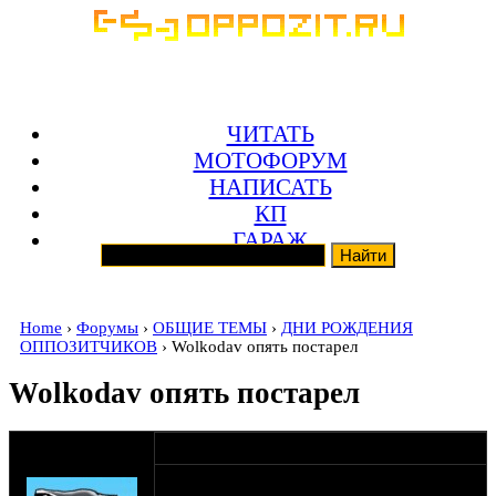
ЧИТАТЬ
МОТОФОРУМ
НАПИСАТЬ
КП
ГАРАЖ
Home
›
Форумы
›
ОБЩИЕ ТЕМЫ
›
ДНИ РОЖДЕНИЯ
ОППОЗИТЧИКОВ
› Wolkodav опять постарел
Wolkodav опять постарел
оппозитчик
01-07-15 12:20
SHTRLZ_admin
типа трям!