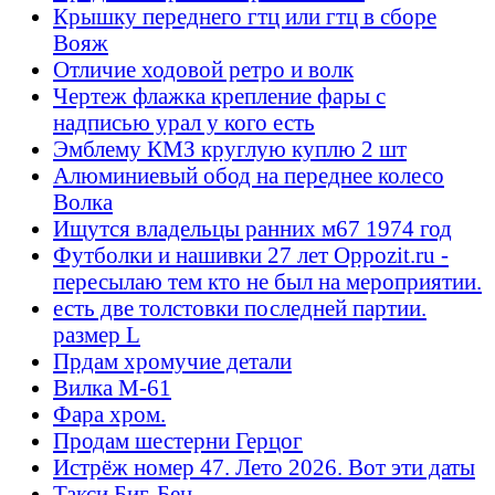
Крышку переднего гтц или гтц в сборе
Вояж
Отличие ходовой ретро и волк
Чертеж флажка крепление фары с
надписью урал у кого есть
Эмблему КМЗ круглую куплю 2 шт
Алюминиевый обод на переднее колесо
Волка
Ищутся владельцы ранних м67 1974 год
Футболки и нашивки 27 лет Oppozit.ru -
пересылаю тем кто не был на мероприятии.
есть две толстовки последней партии.
размер L
Прдам хромучие детали
Вилка М-61
Фара хром.
Продам шестерни Герцог
Истрёж номер 47. Лето 2026. Вот эти даты
Такси Биг-Бен