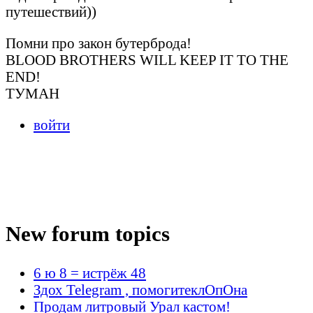
путешествий))
Помни про закон бутерброда!
BLOOD BROTHERS WILL KEEP IT TO THE
END!
ТУМАН
войти
New forum topics
6 ю 8 = истрёж 48
Здох Telegram , помогитеклОпОна
Продам литровый Урал кастом!