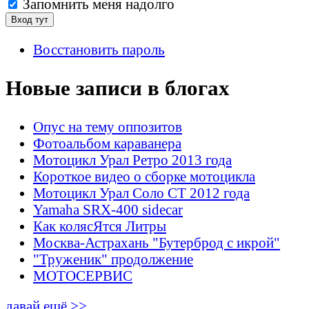
Запомнить меня надолго
Восстановить пароль
Новые записи в блогах
Опус на тему оппозитов
Фотоальбом караванера
Мотоцикл Урал Ретро 2013 года
Короткое видео о сборке мотоцикла
Мотоцикл Урал Соло СТ 2012 года
Yamaha SRX-400 sidecar
Как колясЯтся Литры
Москва-Астрахань "Бутерброд с икрой"
"Труженик" продолжение
МОТОСЕРВИС
давай ещё >>