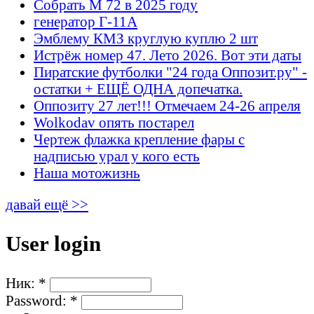
Собрать М 72 в 2025 году
генератор Г-11А
Эмблему КМЗ круглую куплю 2 шт
Истрёж номер 47. Лето 2026. Вот эти даты
Пиратские футболки "24 года Оппозит.ру" -
остатки + ЕЩЁ ОДНА допечатка.
Оппозиту 27 лет!!! Отмечаем 24-26 апреля
Wolkodav опять постарел
Чертеж флажка крепление фары с
надписью урал у кого есть
Наша мотожизнь
давай ещё >>
User login
Ник:
*
Password:
*