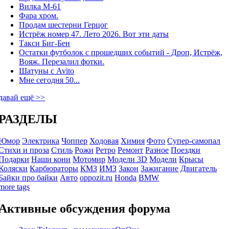
Вилка М-61
Фара хром.
Продам шестерни Герцог
Истрёж номер 47. Лето 2026. Вот эти даты
Такси Биг-Бен
Остатки футболок с прошедших событий - Дроп, Истрёж,
Вояж. Перезалил фотки.
Шатуны с Avito
Мне сегодня 50...
давай ещё >>
РАЗДЕЛЫ
Юмор
Электрика
Чоппер
Ходовая
Химия
Фото
Супер-самопал
Стихи и проза
Стиль
Рожи
Ретро
Ремонт
Разное
Поездки
Подарки
Наши кони
Мотомир
Модели 3D
Модели
Крысы
Коляски
Карбюраторы
КМЗ
ИМЗ
Закон
Зажигание
Двигатель
Байки про байки
Авто
oppozit.ru
Honda
BMW
more tags
Активные обсуждения форума