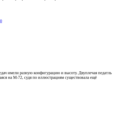
60
дач имели разную конфигурацию и высоту. Двуплечая педатль
аяся на М-72, судя по иллюстрациям существовала ещё