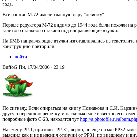
года.
Все ранние М-72 имели главную пару "девятку"
Первые редуктора М-72 видимо до 1944 года были похожи на р
залитого стального стакана под направляющие втулки.
На БМВ направляющие втулки изготавливались из текстолита 
конструкцию повторили.
войти
BuffoG Пн, 17/04/2006 - 23:19
По сигналу, Если опираться на книгу Познякова и С.И. Карзин
другую переднюю решетку, и насколько мне известно его замени
подробные фото С-23, находятся тут
http://a.photofile.ru/album.
На смену РР-1, приходит РР-31, верно, но еще позже РР32 замен
выяснил как и не выяснил отличий от РР31, по внешнему и вн