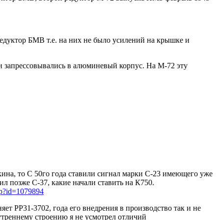
едуктор БМВ т.е. на них не было усилений на крышке и
и запрессовывались в алюминевый корпус. На М-72 эту
кина, то С 50го года ставили сигнал марки С-23 имеющего уже
л позже С-37, какие начали ставить на К750.
php?id=1079894
яет РР31-3702, года его внедрения в производство так и не
утреннему строению я не усмотрел отличий