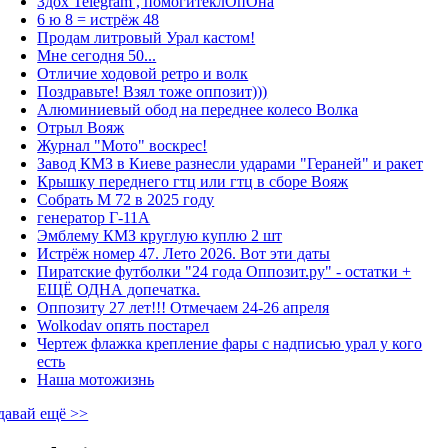
Здох Telegram , помогитеклОпОна
6 ю 8 = истрёж 48
Продам литровый Урал кастом!
Мне сегодня 50...
Отличие ходовой ретро и волк
Поздравьте! Взял тоже оппозит)))
Алюминиевый обод на переднее колесо Волка
Отрыл Вояж
Журнал "Мото" воскрес!
Завод КМЗ в Киеве разнесли ударами "Гераней" и ракет
Крышку переднего гтц или гтц в сборе Вояж
Собрать М 72 в 2025 году
генератор Г-11А
Эмблему КМЗ круглую куплю 2 шт
Истрёж номер 47. Лето 2026. Вот эти даты
Пиратские футболки "24 года Оппозит.ру" - остатки +
ЕЩЁ ОДНА допечатка.
Оппозиту 27 лет!!! Отмечаем 24-26 апреля
Wolkodav опять постарел
Чертеж флажка крепление фары с надписью урал у кого
есть
Наша мотожизнь
давай ещё >>