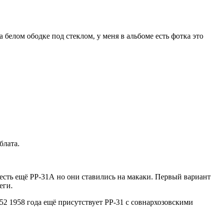
белом ободке под стеклом, у меня в альбоме есть фотка это
блата.
 есть ещё РР-31А но они ставились на макаки. Первый вариант
еги.
-52 1958 года ещё присутствует РР-31 с совнархозовскими