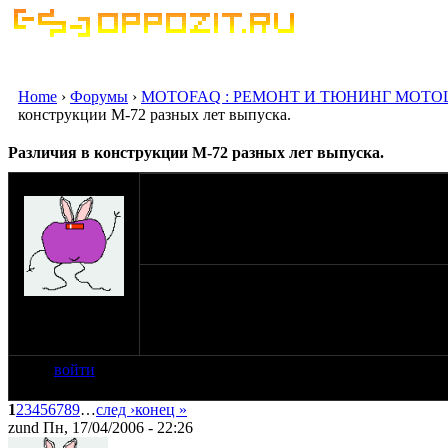
Home
›
Форумы
›
MOTOFAQ : РЕМОНТ И ТЮНИНГ МОТО
конструкции М-72 разных лет выпуска.
Различия в конструкции М-72 разных лет выпуска.
мужчина zund
17-04-06 21:43
Предлагаю все обсуждения по конструктив
на сайте: апр-06
нахождение:
Рига, Латвия
войти
1
2
3
4
5
6
7
8
9
…
след ›
конец »
zund Пн, 17/04/2006 - 22:26