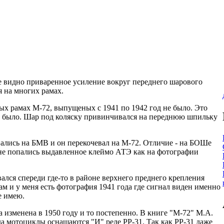
е видно приваренное усиление вокруг переднего шарового
я на многих рамах.
вых рамах М-72, выпущеных с 1941 по 1942 год не было. Это
е было. Шар под коляску привинчивался на переднюю шпильку
ались на БМВ и он перекочевал на М-72. Отличие - на БОШе
мне попались выдавленное клеймо АТЭ как на фотографии
ался спереди где-то в районе верхнего преднего крепления
ам и у меня есть фотография 1941 года где сигнал виден именно
е имею.
а изменена в 1950 году и то постепенно. В книге "М-72" М.А.
ода мотоциклы оснащаются "И" реле РР-31. Так как РР-31 даже