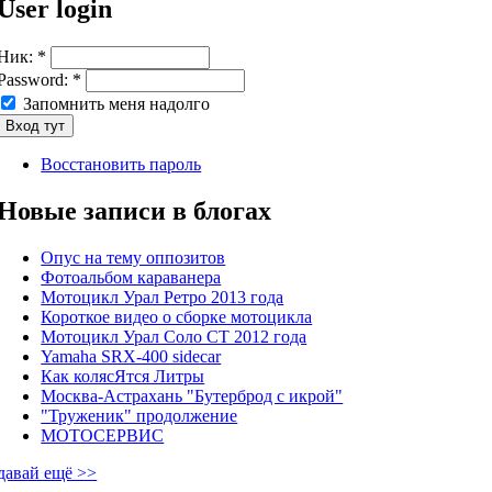
User login
Ник:
*
Password:
*
Запомнить меня надолго
Восстановить пароль
Новые записи в блогах
Опус на тему оппозитов
Фотоальбом караванера
Мотоцикл Урал Ретро 2013 года
Короткое видео о сборке мотоцикла
Мотоцикл Урал Соло СТ 2012 года
Yamaha SRX-400 sidecar
Как колясЯтся Литры
Москва-Астрахань "Бутерброд с икрой"
"Труженик" продолжение
МОТОСЕРВИС
давай ещё >>