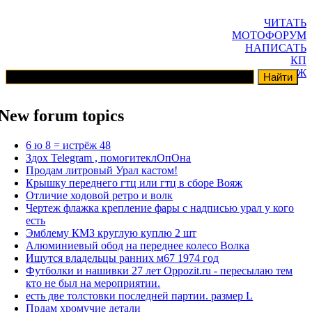
ЧИТАТЬ
МОТОФОРУМ
НАПИСАТЬ
КП
ГАРАЖ
New forum topics
6 ю 8 = истрёж 48
Здох Telegram , помогитеклОпОна
Продам литровый Урал кастом!
Крышку переднего гтц или гтц в сборе Вояж
Отличие ходовой ретро и волк
Чертеж флажка крепление фары с надписью урал у кого
есть
Эмблему КМЗ круглую куплю 2 шт
Алюминиевый обод на переднее колесо Волка
Ищутся владельцы ранних м67 1974 год
Футболки и нашивки 27 лет Oppozit.ru - пересылаю тем
кто не был на мероприятии.
есть две толстовки последней партии. размер L
Прдам хромучие детали