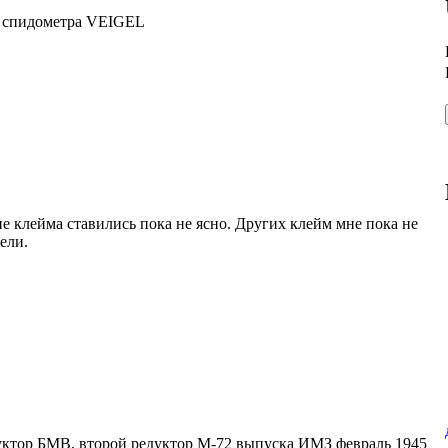
 спидометра VEIGEL
 клейма ставились пока не ясно. Других клейм мне пока не
ели.
дуктор БМВ, второй редуктор М-72 выпуска ИМЗ февраль 1945