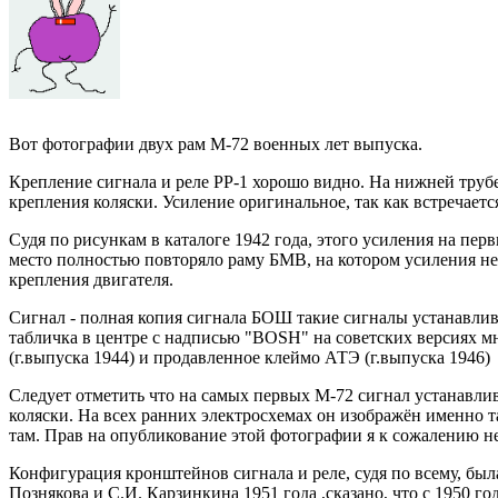
Вот фотографии двух рам М-72 военных лет выпуска.
Крепление сигнала и реле РР-1 хорошо видно. На нижней труб
крепления коляски. Усиление оригинальное, так как встречаетс
Судя по рисункам в каталоге 1942 года, этого усиления на пер
место полностью повторяло раму БМВ, на котором усиления н
крепления двигателя.
Сигнал - полная копия сигнала БОШ такие сигналы устанавлив
табличка в центре с надписью "BOSH" на советских версиях 
(г.выпуска 1944) и продавленное клеймо АТЭ (г.выпуска 1946)
Следует отметить что на самых первых М-72 сигнал устанавлив
коляски. На всех ранних электросхемах он изображён именно т
там. Прав на опубликование этой фотографии я к сожалению н
Конфигурация кронштейнов сигнала и реле, судя по всему, был
Познякова и С.И. Карзинкина 1951 года ,сказано, что с 1950 г