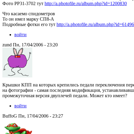
Фото РР31-3702 тут
http://a.photofile.ru/album.php?id=1200830
Что касаемо спидометров
То он имел марку СП8-А
Подробные фотки его тут
http://a.photofile.ru/album.php?id=6149
войти
zund Пн, 17/04/2006 - 23:20
Крышки КПП на которых крепились педали переключения пере
на фотографии - самая последняя модификация, устанавливавш
промежуточная версия двуплечей педали. Может кто имеет?
войти
BuffoG Пн, 17/04/2006 - 23:27