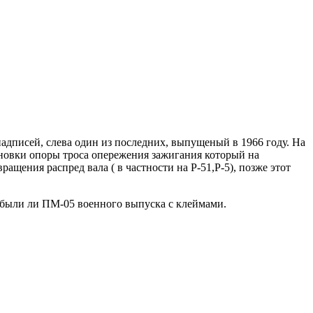
надписей, слева один из последних, выпущеный в 1966 году. На
новки опоры троса опережения зажигания который на
ащения распред вала ( в частности на Р-51,Р-5), позже этот
были ли ПМ-05 военного выпуска с клеймами.