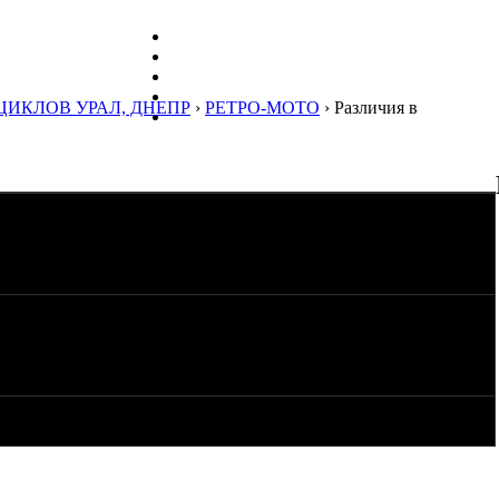
ЦИКЛОВ УРАЛ, ДНЕПР
›
РЕТРО-МОТО
› Различия в
ным изменениям М-72 вывести в новую тему.