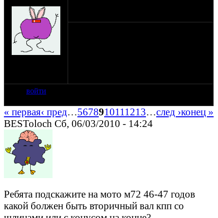
мужчина zund
17-04-06 21:43
Предлагаю все обсуждения по
конструктивным изменениям М-72
вывести в новую тему.
на сайте: апр-06
нахождение:
Рига, Латвия
войти
« первая
‹ пред
…
5
6
7
8
9
10
11
12
13
…
след ›
конец »
BESToloch Сб, 06/03/2010 - 14:24
Ребята подскажите на мото м72 46-47 годов
какой болжен быть вторичный вал кпп со
шлицами или с конусом на конце?