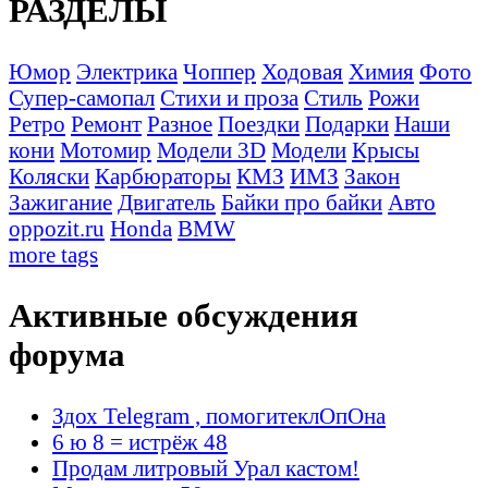
РАЗДЕЛЫ
Юмор
Электрика
Чоппер
Ходовая
Химия
Фото
Супер-самопал
Стихи и проза
Стиль
Рожи
Ретро
Ремонт
Разное
Поездки
Подарки
Наши
кони
Мотомир
Модели 3D
Модели
Крысы
Коляски
Карбюраторы
КМЗ
ИМЗ
Закон
Зажигание
Двигатель
Байки про байки
Авто
oppozit.ru
Honda
BMW
more tags
Активные обсуждения
форума
Здох Telegram , помогитеклОпОна
6 ю 8 = истрёж 48
Продам литровый Урал кастом!