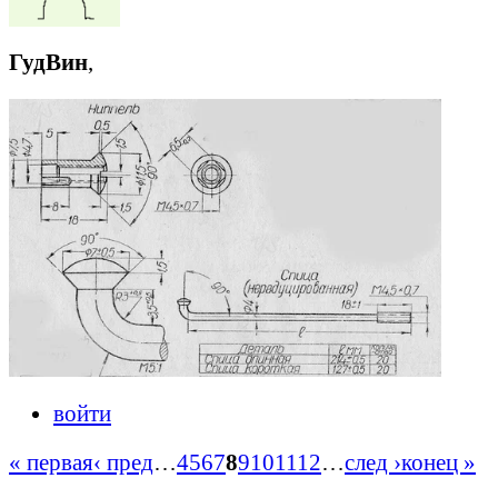
ГудВин
,
войти
« первая
‹ пред
…
4
5
6
7
8
9
10
11
12
…
след ›
конец »