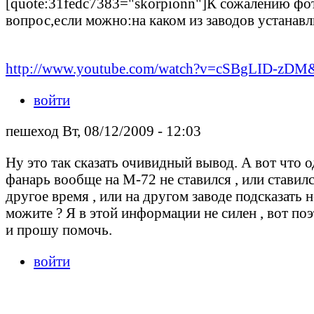
[quote:31fedc7383="skorpionn"]К сожалению фот
вопрос,если можно:на каком из заводов устана
http://www.youtube.com/watch?v=cSBgLID-zDM&
войти
пешеход Вт, 08/12/2009 - 12:03
Ну это так сказать очивидный вывод. А вот что 
фанарь вообще на М-72 не ставился , или ставилс
другое время , или на другом заводе подсказать н
можите ? Я в этой информации не силен , вот по
и прошу помочь.
войти