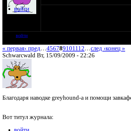
войти
Предлагаю все обсуждения по конструктив
на сайте: апр-06
нахождение:
Рига, Латвия
войти
« первая
‹ пред
…
4
5
6
7
8
9
10
11
12
…
след ›
конец »
Schwarcwald Вт, 15/09/2009 - 22:26
Благодаря наводке greyhound-а и помощи завк
Вот титул журнала:
войти