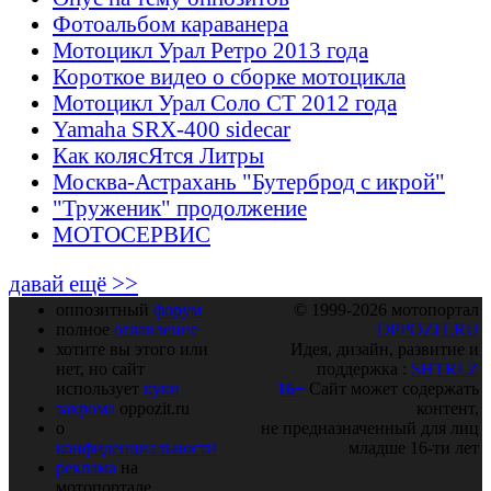
Фотоальбом караванера
Мотоцикл Урал Ретро 2013 года
Короткое видео о сборке мотоцикла
Мотоцикл Урал Соло СТ 2012 года
Yamaha SRX-400 sidecar
Как колясЯтся Литры
Москва-Астрахань "Бутерброд с икрой"
"Труженик" продолжение
МОТОСЕРВИС
давай ещё >>
оппозитный
форум
© 1999-2026 мотопортал
полное
оглавление
OPPOZIT.RU
хотите вы этого или
Идея, дизайн, развитие и
нет, но сайт
поддержка :
SHTRLZ
использует
куки
16+
Сайт может содержать
закрома
oppozit.ru
контент,
о
не предназначенный для лиц
конфиденциальности
младше 16-ти лет
реклама
на
мотопортале