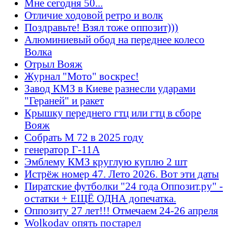
Мне сегодня 50...
Отличие ходовой ретро и волк
Поздравьте! Взял тоже оппозит)))
Алюминиевый обод на переднее колесо
Волка
Отрыл Вояж
Журнал "Мото" воскрес!
Завод КМЗ в Киеве разнесли ударами
"Гераней" и ракет
Крышку переднего гтц или гтц в сборе
Вояж
Собрать М 72 в 2025 году
генератор Г-11А
Эмблему КМЗ круглую куплю 2 шт
Истрёж номер 47. Лето 2026. Вот эти даты
Пиратские футболки "24 года Оппозит.ру" -
остатки + ЕЩЁ ОДНА допечатка.
Оппозиту 27 лет!!! Отмечаем 24-26 апреля
Wolkodav опять постарел