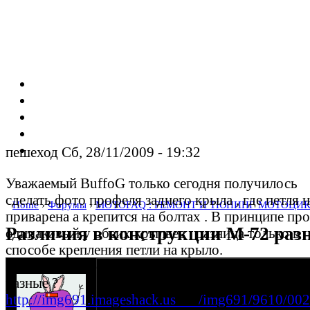
пешеход Сб, 28/11/2009 - 19:32
Уважаемый BuffoG только сегодня получилось
сделать фото профеля заднего крыла , где петля н
Home
›
Форумы
›
MOTOFAQ : РЕМОНТ И ТЮНИНГ МОТОЦИК
приварена а крепится на болтах . В принципе пр
Различия в конструкции М-72 раз
одинаковый у обеих крыльев , разница только в
способе крепления петли на крыло.
Какое же крыло старше ? Может производители
мужчина zund
разные ?
17-04-06 21:43
http://img691.imageshack.us___/img691/9610/002