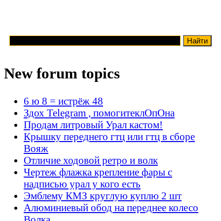
New forum topics
6 ю 8 = истрёж 48
Здох Telegram , помогитеклОпОна
Продам литровый Урал кастом!
Крышку переднего гтц или гтц в сборе
Вояж
Отличие ходовой ретро и волк
Чертеж флажка крепление фары с
надписью урал у кого есть
Эмблему КМЗ круглую куплю 2 шт
Алюминиевый обод на переднее колесо
Волка