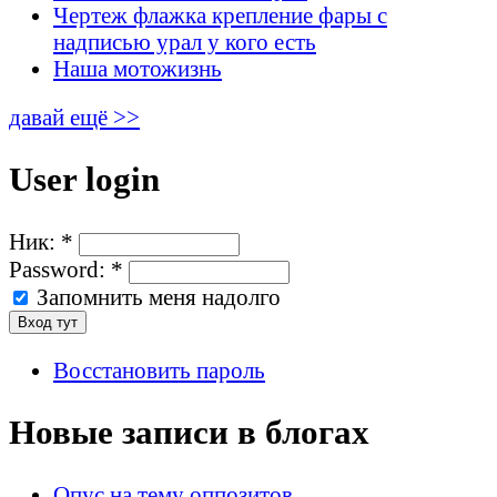
Чертеж флажка крепление фары с
надписью урал у кого есть
Наша мотожизнь
давай ещё >>
User login
Ник:
*
Password:
*
Запомнить меня надолго
Восстановить пароль
Новые записи в блогах
Опус на тему оппозитов