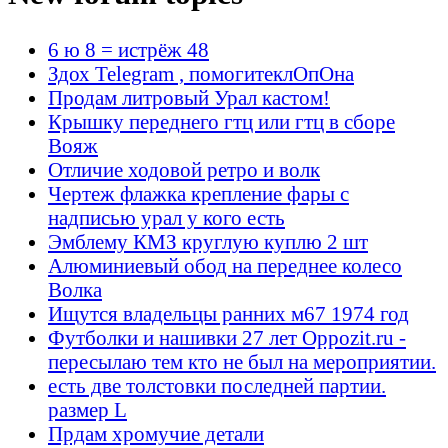
6 ю 8 = истрёж 48
Здох Telegram , помогитеклОпОна
Продам литровый Урал кастом!
Крышку переднего гтц или гтц в сборе
Вояж
Отличие ходовой ретро и волк
Чертеж флажка крепление фары с
надписью урал у кого есть
Эмблему КМЗ круглую куплю 2 шт
Алюминиевый обод на переднее колесо
Волка
Ищутся владельцы ранних м67 1974 год
Футболки и нашивки 27 лет Oppozit.ru -
пересылаю тем кто не был на мероприятии.
есть две толстовки последней партии.
размер L
Прдам хромучие детали