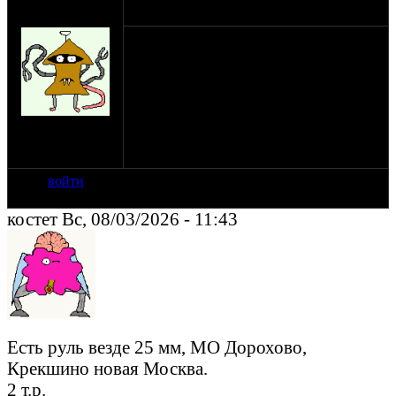
оппозитчик
06-03-26 3:47
academik
Приобрету свечную раму любую в сборе
с задней подвеской.
Также ищу крылья для М-62, вилку М-72
и/или М-61, руль Волк и/или Вояж
высокий.
на сайте: фев-02
нахождение:
Moscow
войти
костет Вс, 08/03/2026 - 11:43
Есть руль везде 25 мм, МО Дорохово,
Крекшино новая Москва.
2 т.р.