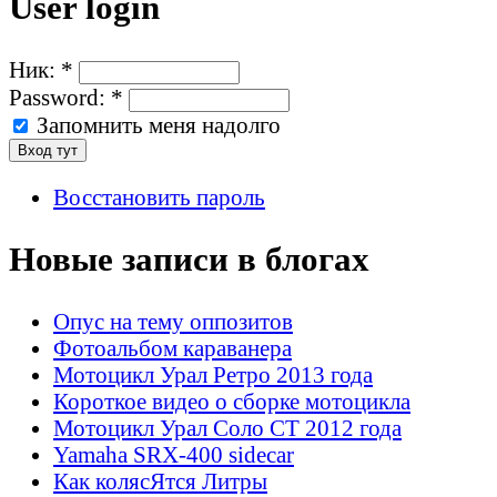
User login
Ник:
*
Password:
*
Запомнить меня надолго
Восстановить пароль
Новые записи в блогах
Опус на тему оппозитов
Фотоальбом караванера
Мотоцикл Урал Ретро 2013 года
Короткое видео о сборке мотоцикла
Мотоцикл Урал Соло СТ 2012 года
Yamaha SRX-400 sidecar
Как колясЯтся Литры