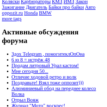
Коляски
Карбюраторы
КМЗ
ИМЗ
Закон
Зажигание
Двигатель
Байки про байки
Авто
oppozit.ru
Honda
BMW
more tags
Активные обсуждения
форума
Здох Telegram , помогитеклОпОна
6 ю 8 = истрёж 48
Продам литровый Урал кастом!
Мне сегодня 50...
Отличие ходовой ретро и волк
Поздравьте! Взял тоже оппозит)))
Алюминиевый обод на переднее колесо
Волка
Отрыл Вояж
Журнал "Мото" воскрес!