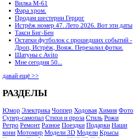
Вилка М-61
Фара хром.
Продам шестерни Герцог
Истрёж номер 47. Лето 2026. Вот эти даты
Такси Биг-Бен
Остатки футболок с прошедших событий -
Дроп, Истрёж, Вояж. Перезалил фотки.
Шатуны с Avito
Мне сегодня 50...
давай ещё >>
РАЗДЕЛЫ
Юмор
Электрика
Чоппер
Ходовая
Химия
Фото
Супер-самопал
Стихи и проза
Стиль
Рожи
Ретро
Ремонт
Разное
Поездки
Подарки
Наши
кони
Мотомир
Модели 3D
Модели
Крысы