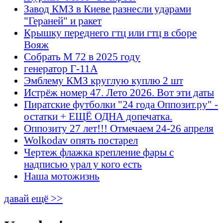
Завод КМЗ в Киеве разнесли ударами
"Гераней" и ракет
Крышку переднего гтц или гтц в сборе
Вояж
Собрать М 72 в 2025 году
генератор Г-11А
Эмблему КМЗ круглую куплю 2 шт
Истрёж номер 47. Лето 2026. Вот эти даты
Пиратские футболки "24 года Оппозит.ру" -
остатки + ЕЩЁ ОДНА допечатка.
Оппозиту 27 лет!!! Отмечаем 24-26 апреля
Wolkodav опять постарел
Чертеж флажка крепление фары с
надписью урал у кого есть
Наша мотожизнь
давай ещё >>