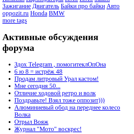
Зажигание
Двигатель
Байки про байки
Авто
oppozit.ru
Honda
BMW
more tags
Активные обсуждения
форума
Здох Telegram , помогитеклОпОна
6 ю 8 = истрёж 48
Продам литровый Урал кастом!
Мне сегодня 50...
Отличие ходовой ретро и волк
Поздравьте! Взял тоже оппозит)))
Алюминиевый обод на переднее колесо
Волка
Отрыл Вояж
Журнал "Мото" воскрес!