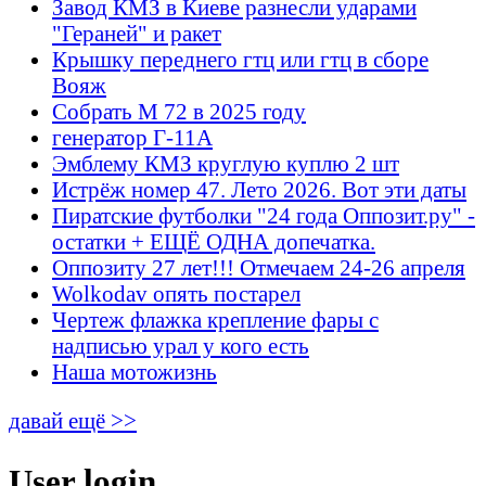
Завод КМЗ в Киеве разнесли ударами
"Гераней" и ракет
Крышку переднего гтц или гтц в сборе
Вояж
Собрать М 72 в 2025 году
генератор Г-11А
Эмблему КМЗ круглую куплю 2 шт
Истрёж номер 47. Лето 2026. Вот эти даты
Пиратские футболки "24 года Оппозит.ру" -
остатки + ЕЩЁ ОДНА допечатка.
Оппозиту 27 лет!!! Отмечаем 24-26 апреля
Wolkodav опять постарел
Чертеж флажка крепление фары с
надписью урал у кого есть
Наша мотожизнь
давай ещё >>
User login