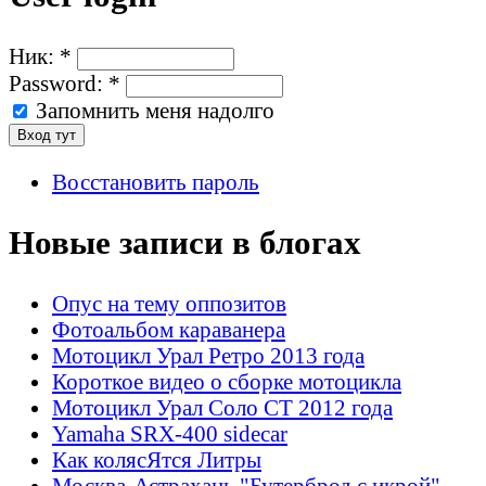
Ник:
*
Password:
*
Запомнить меня надолго
Восстановить пароль
Новые записи в блогах
Опус на тему оппозитов
Фотоальбом караванера
Мотоцикл Урал Ретро 2013 года
Короткое видео о сборке мотоцикла
Мотоцикл Урал Соло СТ 2012 года
Yamaha SRX-400 sidecar
Как колясЯтся Литры
Москва-Астрахань "Бутерброд с икрой"