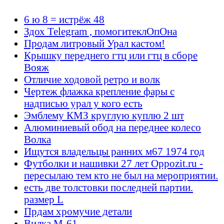
6 ю 8 = истрёж 48
Здох Telegram , помогитеклОпОна
Продам литровый Урал кастом!
Крышку переднего гтц или гтц в сборе
Вояж
Отличие ходовой ретро и волк
Чертеж флажка крепление фары с
надписью урал у кого есть
Эмблему КМЗ круглую куплю 2 шт
Алюминиевый обод на переднее колесо
Волка
Ищутся владельцы ранних м67 1974 год
Футболки и нашивки 27 лет Oppozit.ru -
пересылаю тем кто не был на мероприятии.
есть две толстовки последней партии.
размер L
Прдам хромучие детали
Вилка М-61