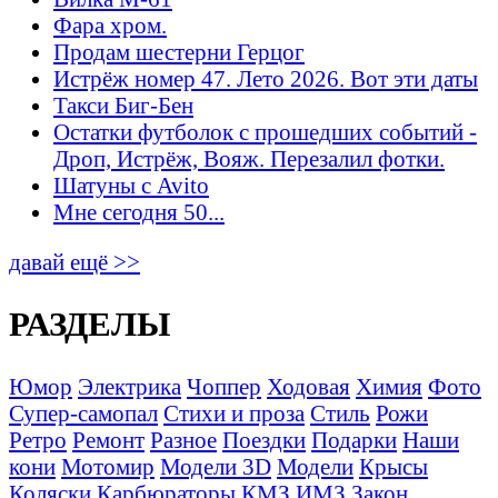
Фара хром.
Продам шестерни Герцог
Истрёж номер 47. Лето 2026. Вот эти даты
Такси Биг-Бен
Остатки футболок с прошедших событий -
Дроп, Истрёж, Вояж. Перезалил фотки.
Шатуны с Avito
Мне сегодня 50...
давай ещё >>
РАЗДЕЛЫ
Юмор
Электрика
Чоппер
Ходовая
Химия
Фото
Супер-самопал
Стихи и проза
Стиль
Рожи
Ретро
Ремонт
Разное
Поездки
Подарки
Наши
кони
Мотомир
Модели 3D
Модели
Крысы
Коляски
Карбюраторы
КМЗ
ИМЗ
Закон