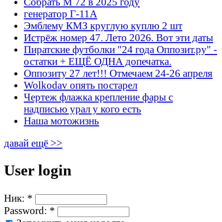
Собрать М 72 в 2025 году
генератор Г-11А
Эмблему КМЗ круглую куплю 2 шт
Истрёж номер 47. Лето 2026. Вот эти даты
Пиратские футболки "24 года Оппозит.ру" -
остатки + ЕЩЁ ОДНА допечатка.
Оппозиту 27 лет!!! Отмечаем 24-26 апреля
Wolkodav опять постарел
Чертеж флажка крепление фары с
надписью урал у кого есть
Наша мотожизнь
давай ещё >>
User login
Ник:
*
Password:
*