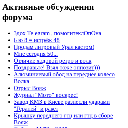
Активные обсуждения
форума
Здох Telegram , помогитеклОпОна
6 ю 8 = истрёж 48
Продам литровый Урал кастом!
Мне сегодня 50...
Отличие ходовой ретро и волк
Поздравьте! Взял тоже оппозит)))
Алюминиевый обод на переднее колесо
Волка
Отрыл Вояж
Журнал "Мото" воскрес!
Завод КМЗ в Киеве разнесли ударами
"Гераней" и ракет
Крышку переднего гтц или гтц в сборе
Вояж