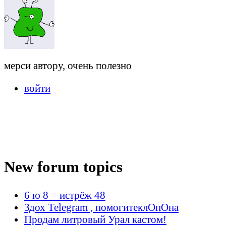
мерси автору, очень полезно
войти
New forum topics
6 ю 8 = истрёж 48
Здох Telegram , помогитеклОпОна
Продам литровый Урал кастом!