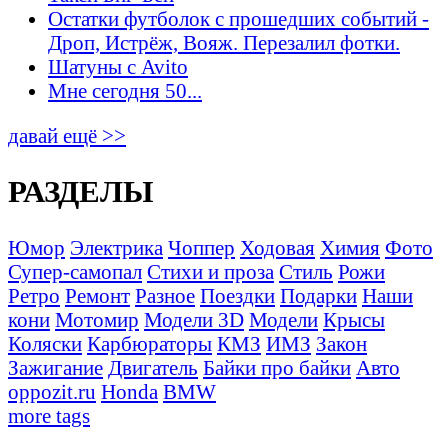
Остатки футболок с прошедших событий -
Дроп, Истрёж, Вояж. Перезалил фотки.
Шатуны с Avito
Мне сегодня 50...
давай ещё >>
РАЗДЕЛЫ
Юмор
Электрика
Чоппер
Ходовая
Химия
Фото
Супер-самопал
Стихи и проза
Стиль
Рожи
Ретро
Ремонт
Разное
Поездки
Подарки
Наши
кони
Мотомир
Модели 3D
Модели
Крысы
Коляски
Карбюраторы
КМЗ
ИМЗ
Закон
Зажигание
Двигатель
Байки про байки
Авто
oppozit.ru
Honda
BMW
more tags