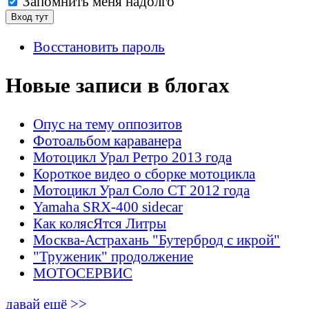
Запомнить меня надолго
Восстановить пароль
Новые записи в блогах
Опус на тему оппозитов
Фотоальбом караванера
Мотоцикл Урал Ретро 2013 года
Короткое видео о сборке мотоцикла
Мотоцикл Урал Соло СТ 2012 года
Yamaha SRX-400 sidecar
Как колясЯтся Литры
Москва-Астрахань "Бутерброд с икрой"
"Труженик" продолжение
МОТОСЕРВИС
давай ещё >>