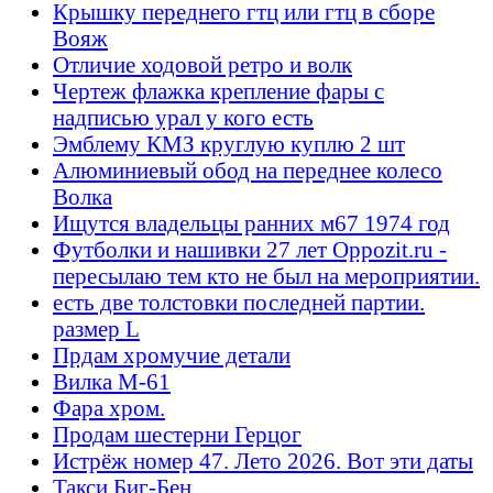
Крышку переднего гтц или гтц в сборе
Вояж
Отличие ходовой ретро и волк
Чертеж флажка крепление фары с
надписью урал у кого есть
Эмблему КМЗ круглую куплю 2 шт
Алюминиевый обод на переднее колесо
Волка
Ищутся владельцы ранних м67 1974 год
Футболки и нашивки 27 лет Oppozit.ru -
пересылаю тем кто не был на мероприятии.
есть две толстовки последней партии.
размер L
Прдам хромучие детали
Вилка М-61
Фара хром.
Продам шестерни Герцог
Истрёж номер 47. Лето 2026. Вот эти даты
Такси Биг-Бен