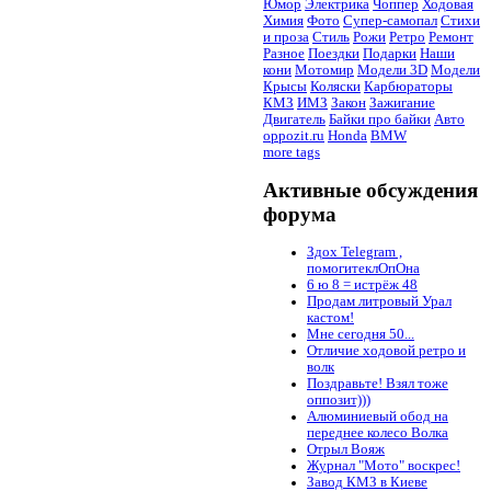
Юмор
Электрика
Чоппер
Ходовая
Химия
Фото
Супер-самопал
Стихи
и проза
Стиль
Рожи
Ретро
Ремонт
Разное
Поездки
Подарки
Наши
кони
Мотомир
Модели 3D
Модели
Крысы
Коляски
Карбюраторы
КМЗ
ИМЗ
Закон
Зажигание
Двигатель
Байки про байки
Авто
oppozit.ru
Honda
BMW
more tags
Активные обсуждения
форума
Здох Telegram ,
помогитеклОпОна
6 ю 8 = истрёж 48
Продам литровый Урал
кастом!
Мне сегодня 50...
Отличие ходовой ретро и
волк
Поздравьте! Взял тоже
оппозит)))
Алюминиевый обод на
переднее колесо Волка
Отрыл Вояж
Журнал "Мото" воскрес!
Завод КМЗ в Киеве