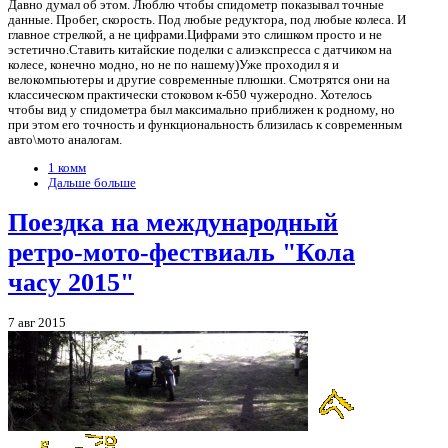
Давно думал об этом. Люблю чтобы спидометр показывал точные
данные. Пробег, скорость. Под любые редуктора, под любые колеса. И
главное стрелкой, а не цифрами.Цифрами это слишком просто и не
эстетично.Ставить китайские поделки с алиэкспресса с датчиком на
колесе, конечно модно, но не по нашему)Уже проходил я и
велокомпьютеры и другие современные плюшки. Смотрятся они на
классическом практически стоковом к-650 чужеродно. Хотелось
чтобы вид у спидометра был максимально приближен к родному, но
при этом его точность и функциональность близилась к современным
авто\мото аналогам.
1 комм
Дальше больше
Поездка на международный
ретро-мото-фествиаль "Кола
часу 2015"
7 авг 2015