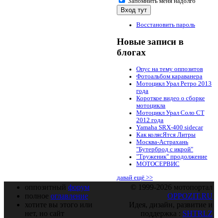
Запомнить меня надолго
Восстановить пароль
Новые записи в
блогах
Опус на тему оппозитов
Фотоальбом караванера
Мотоцикл Урал Ретро 2013
года
Короткое видео о сборке
мотоцикла
Мотоцикл Урал Соло СТ
2012 года
Yamaha SRX-400 sidecar
Как колясЯтся Литры
Москва-Астрахань
"Бутерброд с икрой"
"Труженик" продолжение
МОТОСЕРВИС
давай ещё >>
оппозитный
форум
© 1999-2026 мотопортал
полное
оглавление
OPPOZIT.RU
хотите вы этого или
Идея, дизайн, развитие и
нет, но сайт
поддержка :
SHTRLZ