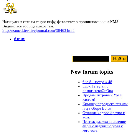
Наткнулся в сети на такую инфу, фотоотчет о проникновении на КМЗ.
Видимо все вообще плохо там.
http://zametkiev.livejournal.com/30463.html
6 комм
New forum topics
6 ю 8 = истрёж 48
Здох Telegram ,
помогитеклОпОна
Продам литровый Урал
кастом!
Крышку переднего гтц или
гтц в сборе Вояж
Отличие ходовой ретро и
волк
Чертеж флажка крепление
фары с надписью урал у
кого есть