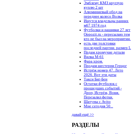
Эмблему КМЗ круглую
куплю 2 шт
Алюминиевый обод на
переднее колесо Волка
Ищутся владельцы ранних
м67 1974 год
Футболки и нашивки 27 лет
Oppozit.ru - пересылаю тем
кто не был на мероприятии.
есть две толстовки
последней партии. размер L
Прдам хромучие детали
Вилка М-61
Фара хром.
Продам шестерни Герцог
Истрёж номер 47. Лето
2026. Вот эти даты
Такси Биг-Бен
Остатки футболок с
прошедших событий -
Дроп, Истрёж, Вояж.
Перезалил фотки.
Шатуны с Avito
Мне сегодня 50...
давай ещё >>
РАЗДЕЛЫ