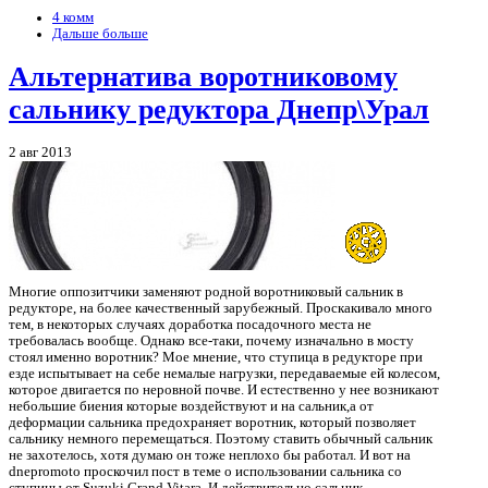
4 комм
Дальше больше
Альтернатива воротниковому
сальнику редуктора Днепр\Урал
2 авг 2013
Многие оппозитчики заменяют родной воротниковый сальник в
редукторе, на более качественный зарубежный. Проскакивало много
тем, в некоторых случаях доработка посадочного места не
требовалась вообще. Однако все-таки, почему изначально в мосту
стоял именно воротник? Мое мнение, что ступица в редукторе при
езде испытывает на себе немалые нагрузки, передаваемые ей колесом,
которое двигается по неровной почве. И естественно у нее возникают
небольшие биения которые воздействуют и на сальник,а от
деформации сальника предохраняет воротник, который позволяет
сальнику немного перемещаться. Поэтому ставить обычный сальник
не захотелось, хотя думаю он тоже неплохо бы работал. И вот на
dnepromoto проскочил пост в теме о использовании сальника со