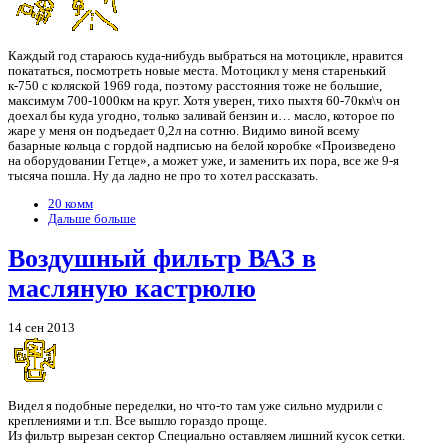
Каждый год стараюсь куда-нибудь выбраться на мотоцикле, нравится
покататься, посмотреть новые места. Мотоцикл у меня старенький
к-750 с коляской 1969 года, поэтому расстояния тоже не большие,
максимум 700-1000км на круг. Хотя уверен, тихо пыхтя 60-70км\ч он
доехал бы куда угодно, только заливай бензин и… масло, которое по
жаре у меня он подъедает 0,2л на сотню. Видимо виной всему
базарные кольца с гордой надписью на белой коробке «Произведено
на оборудовании Гетце», а может уже, и заменить их пора, все же 9-я
тысяча пошла. Ну да ладно не про то хотел рассказать.
20 комм
Дальше больше
Воздушный фильтр ВАЗ в
масляную кастрюлю
14 сен 2013
Видел я подобные переделки, но что-то там уже сильно мудрили с
креплениями и т.п. Все вышло гораздо проще.
Из фильтр вырезан сектор Специально оставляем лишний кусок сетки.