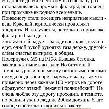
На дороге до Нижнего Ломова ещё пару раз
останавливались промыть фильтры, но говнеца
при промывке выходило всё меньше.
Понемногу стали посещать неприятные мысли -
ведь Красный периодически продолжал
хандрить. И, получается, не только в промывке
фильтров было дело...
Зато Жёлтый радует - заводится с кика, вкусно
едет, одной рукой рукоятку газа держу, другой -
слёзы счастья вытираю, в общем.
Повернули с М5 на Р158. Бывшая бетонка,
закатанная ныне в асфальт. Но битумный
температурный шов между бетонными плитами
никуда не делся и прёт наружу в жару, так что
примерно через каждые 100 метров на дороге
образуется этакий "лежачий полицейский". Не
очень люблю эту дорогу проходить в темноте,
но решили уж последние 200км доехать, благо
солнце ещё только клонится к закату.