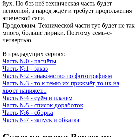
йух. Но без неё техническая часть будет
неполной, а народ ждёт и требует продолжения
эпической саги.
Продолжим. Технической части тут будет не так
много, больше лирики. Поэтому семь-с-
четвертью.
В предыдущих сериях:
Часть №0 - расчёты
Часть №1 - заказ
Часть №2 - знакомство по фотографиям
Часть №3 - то к темю их прижмёт, то их на
хвост нанижет...
Часть №4 - суём и плачем
Часть №5 - список доработок
Часть №6 - сборка
Часть №7 - запуск и обкатка
Сколько
волка
Вояжа ни