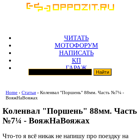
ЧИТАТЬ
МОТОФОРУМ
НАПИСАТЬ
КП
ГАРАЖ
Home
›
Статьи
› Коленвал "Поршень" 88мм. Часть №7¼ -
ВояжНаВояжах
Коленвал "Поршень" 88мм. Часть
№7¼ - ВояжНаВояжах
Что-то я всё никак не напишу про поездку на