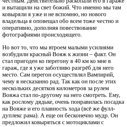
честным. Действительно раскопали его в гараже
и вытащили на свет божий. Что именно мы там
ковыряли я уже и не вспомню, но нового
владельца я оповещал обо всем тоже честно и
оперативно, дополняя повествование
фотографиями происходящего.
Но вот то, что мы втроем малыми усилиями
возбудили красный Вояж к жизни – факт. Он
стал пригоден ко перегону в 40 км ко мне в
гараж, где я уже заботливо разгрёб для него
место. Сам перегон осуществлял Вампирий,
чему я несказанно рад. Так как он после этих
нескольких десятков километров за рулем
Вояжа стал по-другому на него смотреть. Ему,
как рослому дядьке, очень понравилась посадка
на Вояже и его плавность хода (всё же фулл-
дуплекс рама). А еще он бесконечно мудр. Он
предложил ковыряться с мотоциклами с