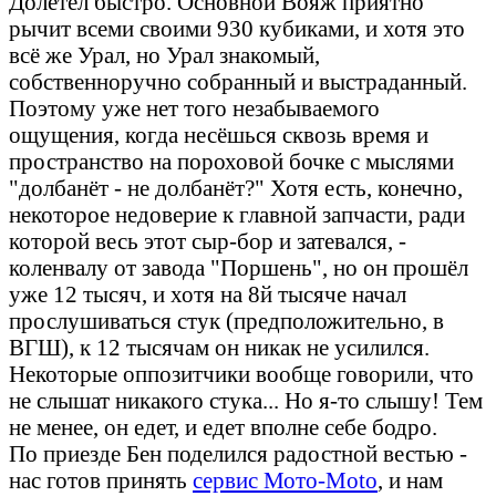
Долетел быстро. Основной Вояж приятно
рычит всеми своими 930 кубиками, и хотя это
всё же Урал, но Урал знакомый,
собственноручно собранный и выстраданный.
Поэтому уже нет того незабываемого
ощущения, когда несёшься сквозь время и
пространство на пороховой бочке с мыслями
"долбанёт - не долбанёт?" Хотя есть, конечно,
некоторое недоверие к главной запчасти, ради
которой весь этот сыр-бор и затевался, -
коленвалу от завода "Поршень", но он прошёл
уже 12 тысяч, и хотя на 8й тысяче начал
прослушиваться стук (предположительно, в
ВГШ), к 12 тысячам он никак не усилился.
Некоторые оппозитчики вообще говорили, что
не слышат никакого стука... Но я-то слышу! Тем
не менее, он едет, и едет вполне себе бодро.
По приезде Бен поделился радостной вестью -
нас готов принять
сервис Мото-Moto
, и нам