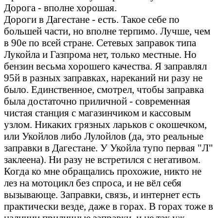
Дорога - вполне хорошая.
Дороги в Дагестане - есть. Такое себе по
большей части, но вполне терпимо. Лучше, чем
в 90е по всей стране. Сетевых заправок типа
Лукойла и Газпрома нет, только местные. Но
бензин весьма хорошего качества. Я заправлял
95й в разных заправках, нареканий ни разу не
было. Единственное, смотрел, чтобы заправка
была достаточно приличной - современная
чистая станция с магазинчиком и кассовым
узлом. Никаких грязных ларьков с окошечком,
или Укойлов либо Лулойлов (да, это реальные
заправки в Дагестане. У Укойла тупо первая "Л"
заклеена). Ни разу не встретился с негативом.
Когда ко мне обращались прохожие, никто не
лез на мотоцикл без спроса, и не вёл себя
вызывающе. Заправки, связь, и интернет есть
практически везде, даже в горах. В горах тоже в
наличии приличные заправки, и не так уж