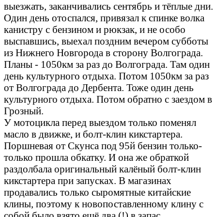
выезжать, заканчивались сентябрь и тёплые дни.
Один день отоспался, привязал к спинке волка
канистру с бензином и рюкзак, и не особо
выспавшись, выехал поздним вечером субботы
из Нижнего Новгорода в сторону Волгограда.
Планы - 1050км за раз до Волгограда. Там один
день культурного отдыха. Потом 1050км за раз
от Волгограда до Дербента. Тоже один день
культурного отдыха. Потом обратно с заездом в
Грозный.
У мотоцикла перед выездом только поменял
масло в движке, и болт-клин кикстартера.
Поршневая от Скунса под 95й бензин только-
только прошла обкатку. И она же обраткой
раздолбала оригинальный калёный болт-клин
кикстартера при запусках. В магазинах
продавались только сыромятные китайские
клины, поэтому к новопоставленному клину с
собой было взято ещё два (!) в запас.