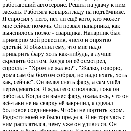
работающий автосервис. Решил на удачу к ним
заехать. Работяга ковырял ладу на подъёмнике.
Я спросил у него, нет ли ещё кого, кто может
мне сейчас помочь. Он позвал напарника, как
выяснилось позже - сварщика. Напарник был
примерно мой ровесник, чисто и опрятно
одетый. Я объяснил ему, что мне надо
приварить фару хоть как-нибудь, а лучше
скрепить болтом. Когда он её осмотрел,
спросил - "Хром не жалко?". "Жалко, говорю,
дома сам бы болтом собрал, но надо ехать, хоть
как, сейчас". Он велел снять фару, а сам ушёл
переодеваться. Я ждал его с полчаса, пока он
работал. Когда он вынес фару, оказалось, что он
всё-таки не на сварку её закрепил, а сделал
болтовое соединение. Чтобы не портить хром.
Радости моей не было предела. Я не торгуясь с
ним расплатился, чему уже он удивился. Он
думал, я буду сбивать цену. Какое там, он мне и