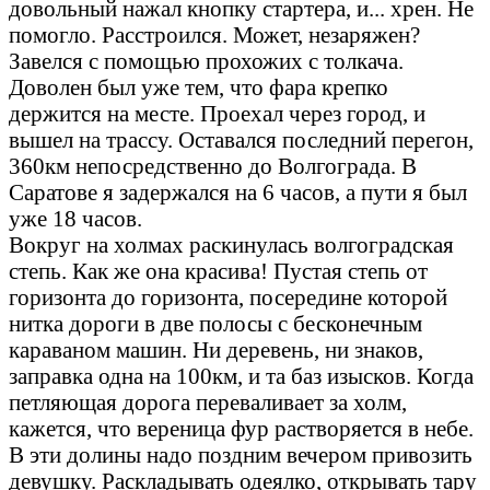
довольный нажал кнопку стартера, и... хрен. Не
помогло. Расстроился. Может, незаряжен?
Завелся с помощью прохожих с толкача.
Доволен был уже тем, что фара крепко
держится на месте. Проехал через город, и
вышел на трассу. Оставался последний перегон,
360км непосредственно до Волгограда. В
Саратове я задержался на 6 часов, а пути я был
уже 18 часов.
Вокруг на холмах раскинулась волгоградская
степь. Как же она красива! Пустая степь от
горизонта до горизонта, посередине которой
нитка дороги в две полосы с бесконечным
караваном машин. Ни деревень, ни знаков,
заправка одна на 100км, и та баз изысков. Когда
петляющая дорога переваливает за холм,
кажется, что вереница фур растворяется в небе.
В эти долины надо поздним вечером привозить
девушку. Раскладывать одеялко, открывать тару