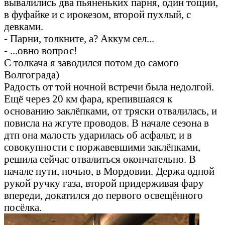
вывалились два пьяненьких парня, один тощий,
в фуфайке и с ирокезом, второй пухлый, с
девками.
- Парни, толкните, а? Аккум сел...
- ...овно вопрос!
С толкача я заводился потом до самого
Волгограда)
Радость от той ночной встречи была недолгой.
Ещё через 20 км фара, крепившаяся к
основанию заклёпками, от тряски отвалилась, и
повисла на жгуте проводов. В начале сезона в
дтп она малость ударилась об асфальт, и в
совокупности с поржавевшими заклёпками,
решила сейчас отвалиться окончательно. В
начале пути, ночью, в Мордовии. Держа одной
рукой ручку газа, второй придерживая фару
впереди, докатился до первого освещённого
посёлка.