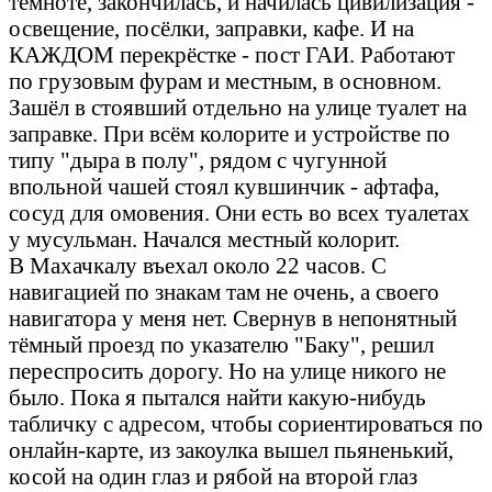
темноте, закончилась, и начилась цивилизация -
освещение, посёлки, заправки, кафе. И на
КАЖДОМ перекрёстке - пост ГАИ. Работают
по грузовым фурам и местным, в основном.
Зашёл в стоявший отдельно на улице туалет на
заправке. При всём колорите и устройстве по
типу "дыра в полу", рядом с чугунной
впольной чашей стоял кувшинчик - афтафа,
сосуд для омовения. Они есть во всех туалетах
у мусульман. Начался местный колорит.
В Махачкалу въехал около 22 часов. С
навигацией по знакам там не очень, а своего
навигатора у меня нет. Свернув в непонятный
тёмный проезд по указателю "Баку", решил
переспросить дорогу. Но на улице никого не
было. Пока я пытался найти какую-нибудь
табличку с адресом, чтобы сориентироваться по
онлайн-карте, из закоулка вышел пьяненький,
косой на один глаз и рябой на второй глаз