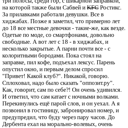
три полосы, среди гор, с шикарной заправкой,
на которой также были Сабвей и
KFC
Ростикс.
За прилавками работали девушки. Все в
хиджабах. Позже я заметил, что примерно лет
до 18 все местные девочки - такие-же, как везде.
Одетые по моде, со смартфонами, довольно
свободные. А вот лет с 18 - в хиджабах, и
несколько закрытые. А парни почти все - с
колоритными бородами. Пока стоял на
заправке, пил кофе, подъехал лексус. Парень
опустил окно, и первым делом спросил
"Привет! Какой клуб?". Никакой, говорю.
Сплоховал, надо было сказать "оппозит.ру".
Как, говорит, сам по себе?! Он очень удивился.
И ответил, что сам катает с ночными волками.
Перекинулись ещё парой слов, и он уехал. А я
позвонил в гостиницу, забронировал номер, и
предупредил, что буду через пару часов. До
Дербента ехал на морально-волевых, очень