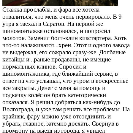
Стажка прослабла, и фара всё хотела
отвалиться, что меня очень нервировало. В 9
утра я заехал в Саратов. На первой же
шиномонтажке остановился, и попросил
молоток. Заменил болт-клин кикстартера. Хоть
что-то налаживатся...хрен. Этот и одного завода
не выдержал, его сожрало сразу-же. Долбаные
китайцы и ..раные продаваны, не имещие
нормальных клинов. Спросил и
шиномонтажника, где ближайший сервис, в
ответ на что услышал, что утром в воскресенье
все закрыты. Денег с меня за помощь и
подкачку колёс он брать категорически
отказался. Я решил добраться как-нибудь до
Волгограда, и уже там решать все проблемы. На
крайняк, фару можно уже отсоединить и
убрать, главное, затемно доехать. Свернув в
промзону на выезд из города, я увидел