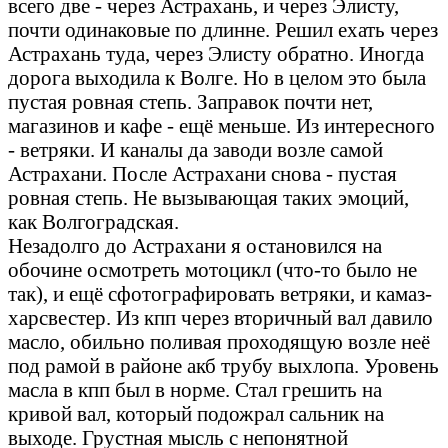
всего две - через Астрахань, и через Элисту,
почти одинаковые по длинне. Решил ехать через
Астрахань туда, через Элисту обратно. Иногда
дорога выходила к Волге. Но в целом это была
пустая ровная степь. Заправок почти нет,
магазинов и кафе - ещё меньше. Из интересного
- ветряки. И каналы да заводи возле самой
Астрахани. После Астрахани снова - пустая
ровная степь. Не вызывающая таких эмоций,
как Волгоградская.
Незадолго до Астрахани я остановился на
обочине осмотреть мотоцикл (что-то было не
так), и ещё сфотографировать ветряки, и камаз-
харсвестер. Из кпп через вторичный вал давило
масло, обильно поливая проходящую возле неё
под рамой в районе акб трубу выхлопа. Уровень
масла в кпп был в норме. Стал грешить на
кривой вал, который подожрал сальник на
выходе. Грустная мысль с непонятной