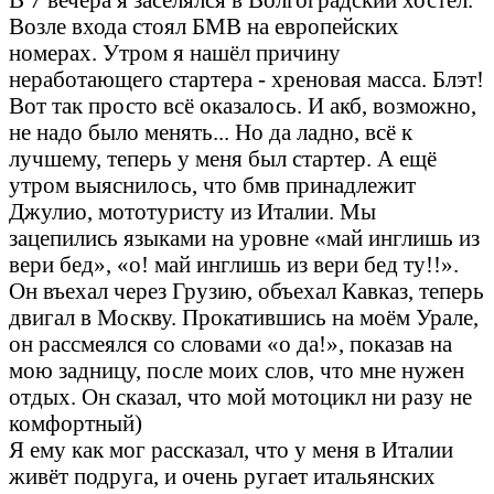
Возле входа стоял БМВ на европейских
номерах. Утром я нашёл причину
неработающего стартера - хреновая масса. Блэт!
Вот так просто всё оказалось. И акб, возможно,
не надо было менять... Но да ладно, всё к
лучшему, теперь у меня был стартер. А ещё
утром выяснилось, что бмв принадлежит
Джулио, мототуристу из Италии. Мы
зацепились языками на уровне «май инглишь из
вери бед», «о! май инглишь из вери бед ту!!».
Он въехал через Грузию, объехал Кавказ, теперь
двигал в Москву. Прокатившись на моём Урале,
он рассмеялся со словами «о да!», показав на
мою задницу, после моих слов, что мне нужен
отдых. Он сказал, что мой мотоцикл ни разу не
комфортный)
Я ему как мог рассказал, что у меня в Италии
живёт подруга, и очень ругает итальянских