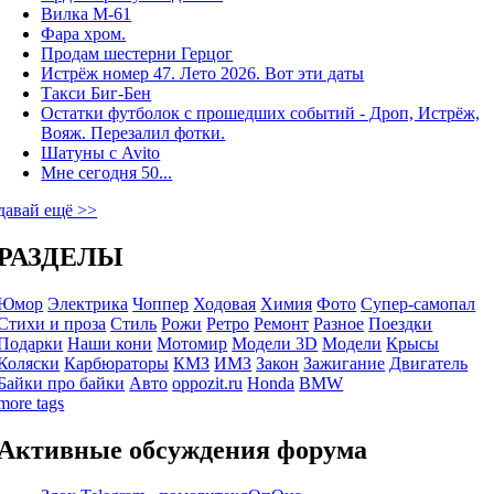
Вилка М-61
Фара хром.
Продам шестерни Герцог
Истрёж номер 47. Лето 2026. Вот эти даты
Такси Биг-Бен
Остатки футболок с прошедших событий - Дроп, Истрёж,
Вояж. Перезалил фотки.
Шатуны с Avito
Мне сегодня 50...
давай ещё >>
РАЗДЕЛЫ
Юмор
Электрика
Чоппер
Ходовая
Химия
Фото
Супер-самопал
Стихи и проза
Стиль
Рожи
Ретро
Ремонт
Разное
Поездки
Подарки
Наши кони
Мотомир
Модели 3D
Модели
Крысы
Коляски
Карбюраторы
КМЗ
ИМЗ
Закон
Зажигание
Двигатель
Байки про байки
Авто
oppozit.ru
Honda
BMW
more tags
Активные обсуждения форума