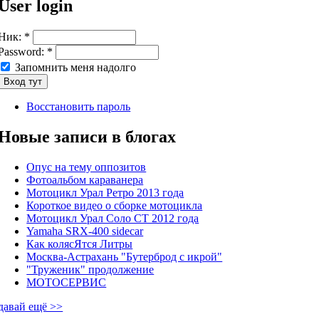
User login
Ник:
*
Password:
*
Запомнить меня надолго
Восстановить пароль
Новые записи в блогах
Опус на тему оппозитов
Фотоальбом караванера
Мотоцикл Урал Ретро 2013 года
Короткое видео о сборке мотоцикла
Мотоцикл Урал Соло СТ 2012 года
Yamaha SRX-400 sidecar
Как колясЯтся Литры
Москва-Астрахань "Бутерброд с икрой"
"Труженик" продолжение
МОТОСЕРВИС
давай ещё >>