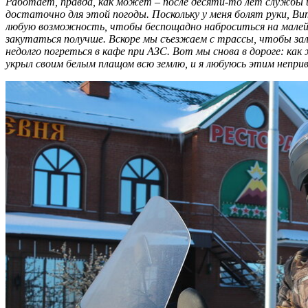
Работает, правда, как может – после десяти-то лет службы и
достаточно для этой погоды. Поскольку у меня болят руки, Вит
любую возможность, чтобы беспощадно наброситься на малей
закутаться получше. Вскоре мы съезжаем с трассы, чтобы за
недолго погреться в кафе при АЗС. Вот мы снова в дороге: ка
укрыл своим белым плащом всю землю, и я любуюсь этим непр