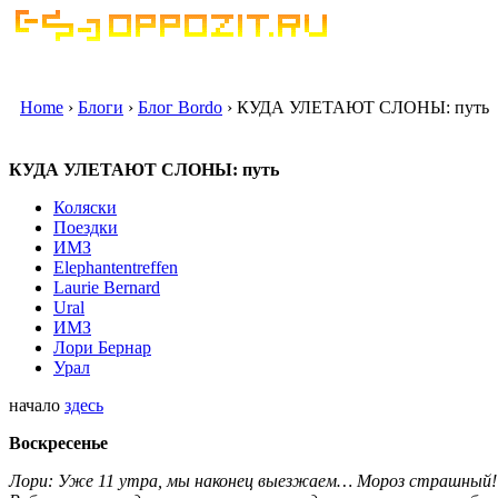
Home
›
Блоги
›
Блог Bordo
› КУДА УЛЕТАЮТ СЛОНЫ: путь
КУДА УЛЕТАЮТ СЛОНЫ: путь
Коляски
Поездки
ИМЗ
Elephantentreffen
Laurie Bernard
Ural
ИМЗ
Лори Бернар
Урал
начало
здесь
Воскресенье
Лори: Уже 11 утра, мы наконец выезжаем… Мороз страшный! 