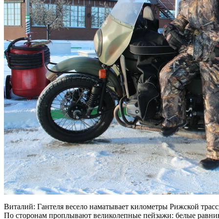
Виталий: Гантеля весело наматывает километры Рижской трассы
По сторонам проплывают великолепные пейзажи: белые равнин