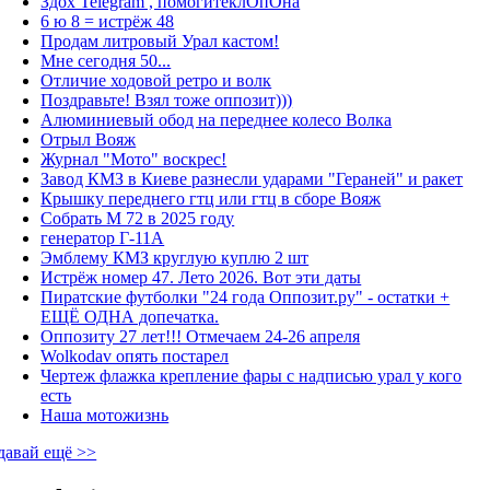
Здох Telegram , помогитеклОпОна
6 ю 8 = истрёж 48
Продам литровый Урал кастом!
Мне сегодня 50...
Отличие ходовой ретро и волк
Поздравьте! Взял тоже оппозит)))
Алюминиевый обод на переднее колесо Волка
Отрыл Вояж
Журнал "Мото" воскрес!
Завод КМЗ в Киеве разнесли ударами "Гераней" и ракет
Крышку переднего гтц или гтц в сборе Вояж
Собрать М 72 в 2025 году
генератор Г-11А
Эмблему КМЗ круглую куплю 2 шт
Истрёж номер 47. Лето 2026. Вот эти даты
Пиратские футболки "24 года Оппозит.ру" - остатки +
ЕЩЁ ОДНА допечатка.
Оппозиту 27 лет!!! Отмечаем 24-26 апреля
Wolkodav опять постарел
Чертеж флажка крепление фары с надписью урал у кого
есть
Наша мотожизнь
давай ещё >>