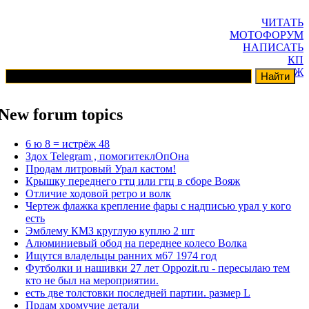
ЧИТАТЬ
МОТОФОРУМ
НАПИСАТЬ
КП
ГАРАЖ
New forum topics
6 ю 8 = истрёж 48
Здох Telegram , помогитеклОпОна
Продам литровый Урал кастом!
Крышку переднего гтц или гтц в сборе Вояж
Отличие ходовой ретро и волк
Чертеж флажка крепление фары с надписью урал у кого
есть
Эмблему КМЗ круглую куплю 2 шт
Алюминиевый обод на переднее колесо Волка
Ищутся владельцы ранних м67 1974 год
Футболки и нашивки 27 лет Oppozit.ru - пересылаю тем
кто не был на мероприятии.
есть две толстовки последней партии. размер L
Прдам хромучие детали