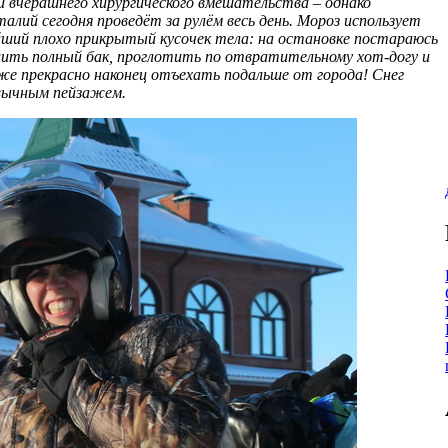
 вчерашнего хирургического вмешательства – однако
алий сегодня проведёт за рулём весь день. Мороз использует
ший плохо прикрытый кусочек тела: на остановке постараюсь
лить полный бак, проглотить по отвратительному хот-догу и
к же прекрасно наконец отъехать подальше от города! Снег
ивычным пейзажем.