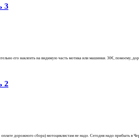
ь 3
ельно его наклеить на видимую часть мотика или машинки. 30€, помоему, дор
ь 2
об оплате дорожного сбора) мотоциклистам не надо. Сегодня надо прибыть в Ч