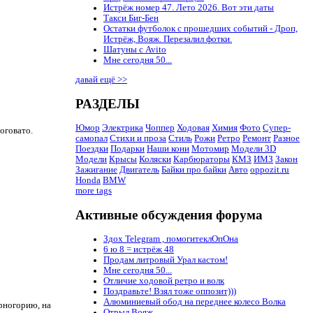
Истрёж номер 47. Лето 2026. Вот эти даты
Такси Биг-Бен
Остатки футболок с прошедших событий - Дроп,
Истрёж, Вояж. Перезалил фотки.
Шатуны с Avito
Мне сегодня 50...
давай ещё >>
РАЗДЕЛЫ
Юмор
Электрика
Чоппер
Ходовая
Химия
Фото
Супер-
оговато.
самопал
Стихи и проза
Стиль
Рожи
Ретро
Ремонт
Разное
Поездки
Подарки
Наши кони
Мотомир
Модели 3D
Модели
Крысы
Коляски
Карбюраторы
КМЗ
ИМЗ
Закон
Зажигание
Двигатель
Байки про байки
Авто
oppozit.ru
Honda
BMW
more tags
Активные обсуждения форума
Здох Telegram , помогитеклОпОна
6 ю 8 = истрёж 48
Продам литровый Урал кастом!
Мне сегодня 50...
Отличие ходовой ретро и волк
Поздравьте! Взял тоже оппозит)))
Алюминиевый обод на переднее колесо Волка
ерногорию, на
Отрыл Вояж