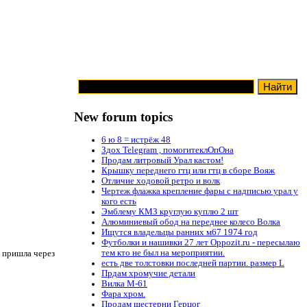
New forum topics
6 ю 8 = истрёж 48
Здох Telegram , помогитеклОпОна
Продам литровый Урал кастом!
Крышку переднего гтц или гтц в сборе Вояж
Отличие ходовой ретро и волк
Чертеж флажка крепление фары с надписью урал у
кого есть
Эмблему КМЗ круглую куплю 2 шт
Алюминиевый обод на переднее колесо Волка
Ищутся владельцы ранних м67 1974 год
Футболки и нашивки 27 лет Oppozit.ru - пересылаю
тем кто не был на мероприятии.
у пришла через
есть две толстовки последней партии. размер L
Прдам хромучие детали
Вилка М-61
Фара хром.
Продам шестерни Герцог