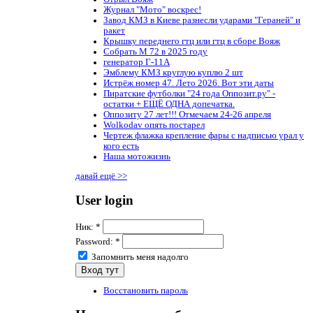
Журнал "Мото" воскрес!
Завод КМЗ в Киеве разнесли ударами "Гераней" и
ракет
Крышку переднего гтц или гтц в сборе Вояж
Собрать М 72 в 2025 году
генератор Г-11А
Эмблему КМЗ круглую куплю 2 шт
Истрёж номер 47. Лето 2026. Вот эти даты
Пиратские футболки "24 года Оппозит.ру" -
остатки + ЕЩЁ ОДНА допечатка.
Оппозиту 27 лет!!! Отмечаем 24-26 апреля
Wolkodav опять постарел
Чертеж флажка крепление фары с надписью урал у
кого есть
Наша мотожизнь
давай ещё >>
User login
Ник:
*
Password:
*
Запомнить меня надолго
Восстановить пароль