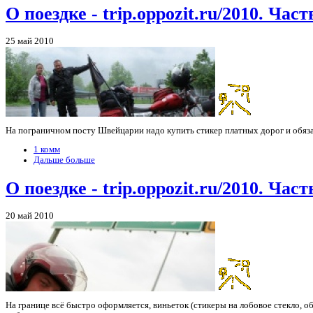
О поездке - trip.oppozit.ru/2010. Част
25 май 2010
На пограничном посту Швейцарии надо купить стикер платных дорог и обязат
1 комм
Дальше больше
О поездке - trip.oppozit.ru/2010. Част
20 май 2010
На границе всё быстро оформляется, виньеток (стикеры на лобовое стекло, 