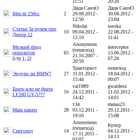
11:51
20:26
Дядя СанчО
Дядя СанчО
Irbis ttr 250cc
2
29.08.2012 -
30.08.2012 -
12:50
23:04
Nikolai
soroka
Статьи За рулем про
10
09.04.2012 -
22.08.2012 -
Днепр 12
12:19
11:41
Anonymous
Мелкий брод
interceptor
(пешеход)
оппозитов
65
13.06.2012 -
21.10.2007 -
[cтр
1
,
2
]
07:26
20:59
Тракторист
пешеход
Эндуро ли BMW?
27
31.01.2012 -
18.04.2012 -
15:44
00:07
vai1989
gwardeez
Брать или не брать
16
24.12.2011 -
21.02.2012 -
LF200 GY-5???
14:42
14:01
т34
matau23
Main panzer
28
03.12.2011 -
29.12.2011 -
19:10
15:08
Anonymous
Купер
(пешеход)
Снегоход
14
04.12.2011 -
17.11.2011 -
14:13
02:07