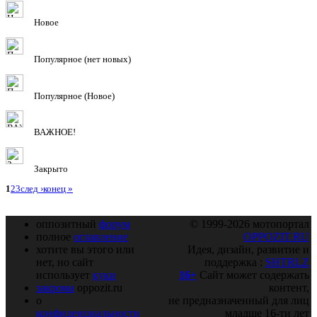
Новое
Популярное (нет новых)
Популярное (Новое)
ВАЖНОЕ!
Закрыто
1
2
3
след ›
конец »
оппозитный
форум
© 1999-2026 мотопортал
полное
оглавление
OPPOZIT.RU
хотите вы этого или
Идея, дизайн, развитие и
нет, но сайт
поддержка :
SHTRLZ
использует
куки
16+
Сайт может содержать
закрома
oppozit.ru
контент,
о
не предназначенный для лиц
конфиденциальности
младше 16-ти лет