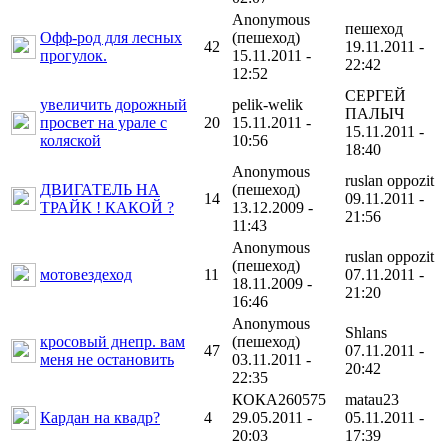
Anonymous
пешеход
Офф-род для лесных
(пешеход)
42
19.11.2011 -
прогулок.
15.11.2011 -
22:42
12:52
СЕРГЕЙ
увеличить дорожный
pelik-welik
ПАЛЫЧ
просвет на урале с
20
15.11.2011 -
15.11.2011 -
коляской
10:56
18:40
Anonymous
ruslan oppozit
ДВИГАТЕЛЬ НА
(пешеход)
14
09.11.2011 -
ТРАЙК ! КАКОЙ ?
13.12.2009 -
21:56
11:43
Anonymous
ruslan oppozit
(пешеход)
мотовездеход
11
07.11.2011 -
18.11.2009 -
21:20
16:46
Anonymous
Shlans
кросовый днепр. вам
(пешеход)
47
07.11.2011 -
меня не остановить
03.11.2011 -
20:42
22:35
КОКА260575
matau23
Кардан на квадр?
4
29.05.2011 -
05.11.2011 -
20:03
17:39