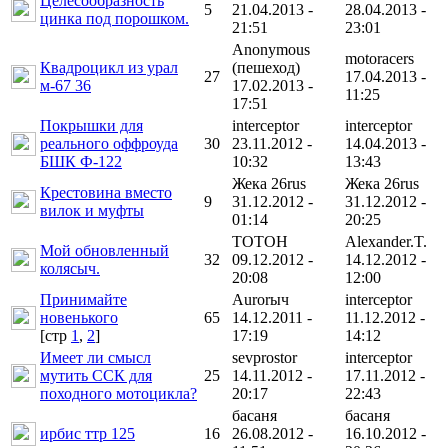
Целесообразность
5
21.04.2013 -
28.04.2013 -
цинка под порошком.
21:51
23:01
Anonymous
motoracers
Квадроцикл из урал
(пешеход)
27
17.04.2013 -
м-67 36
17.02.2013 -
11:25
17:51
Покрышки для
interceptor
interceptor
реального оффроуда
30
23.11.2012 -
14.04.2013 -
БШК Ф-122
10:32
13:43
Жека 26rus
Жека 26rus
Крестовина вместо
9
31.12.2012 -
31.12.2012 -
вилок и муфты
01:14
20:25
TOTOH
Alexander.T.
Мой обновленный
32
09.12.2012 -
14.12.2012 -
колясыч.
20:08
12:00
Принимайте
Aurorыч
interceptor
новенького
65
14.12.2011 -
11.12.2012 -
[cтр
1
,
2
]
17:19
14:12
Имеет ли смысл
sevprostor
interceptor
мутить ССК для
25
14.11.2012 -
17.11.2012 -
походного мотоцикла?
20:17
22:43
басаня
басаня
ирбис ттр 125
16
26.08.2012 -
16.10.2012 -