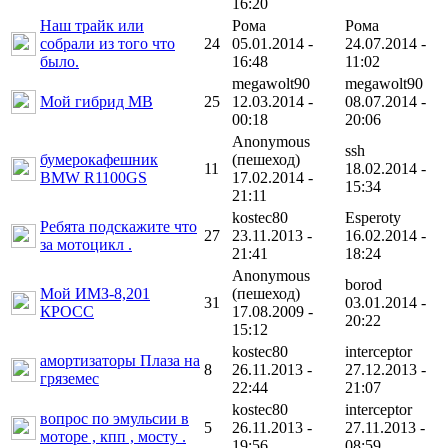
16:20
Наш трайк или
Рома
Рома
собрали из того что
24
05.01.2014 -
24.07.2014 -
было.
16:48
11:02
megawolt90
megawolt90
Мой гибрид МВ
25
12.03.2014 -
08.07.2014 -
00:18
20:06
Anonymous
ssh
бумерокафешник
(пешеход)
11
18.02.2014 -
BMW R1100GS
17.02.2014 -
15:34
21:11
kostec80
Esperoty
Ребята подскажите что
27
23.11.2013 -
16.02.2014 -
за мотоцикл .
21:41
18:24
Anonymous
borod
Мой ИМЗ-8,201
(пешеход)
31
03.01.2014 -
КРОСС
17.08.2009 -
20:22
15:12
kostec80
interceptor
амортизаторы Плаза на
8
26.11.2013 -
27.12.2013 -
гряземес
22:44
21:07
kostec80
interceptor
вопрос по эмульсии в
5
26.11.2013 -
27.11.2013 -
моторе , кпп , мосту .
19:56
08:59