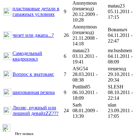
Anonymous
matau23
пластиковые детали в
(пешеход)
9
05.11.2011 -
гаражных условиях
20.12.2009 -
17:15
10:28
Anonymous
Вованыч
(пешеход)
чизет или джапа...?
26
04.11.2011 -
21.11.2008 -
22:47
14:18
matau23
mr.bushmen
Самодельный
6
03.11.2011 -
04.11.2011 -
квадроцикл
19:41
08:09
ASG54
пешеход
Вопрос к знатокам:
7
28.03.2011 -
29.10.2011 -
08:38
20:34
Putilin85
SLESH
шипованная резина
9
06.10.2011 -
08.10.2011 -
18:09
22:14
Sarh
ulan
Люляс, нужный или
24
08.01.2009 -
23.09.2011 -
лишний девайzZZ???
13:39
17:05
Нет новых