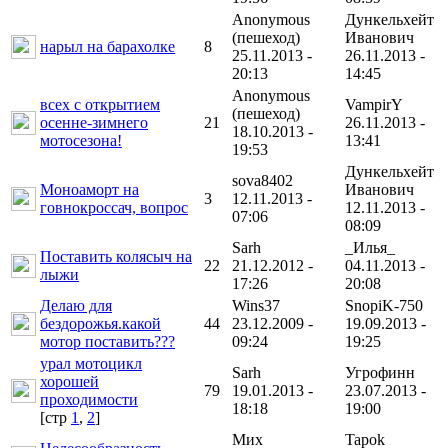
Anonymous
Дункельхейт
(пешеход)
Иванович
нарыл на барахолке
8
25.11.2013 -
26.11.2013 -
20:13
14:45
Anonymous
всех с открытием
VampirY
(пешеход)
осенне-зимнего
21
26.11.2013 -
18.10.2013 -
мотосезона!
13:41
19:53
Дункельхейт
sova8402
Моноаморт на
Иванович
3
12.11.2013 -
говнокроссач, вопрос
12.11.2013 -
07:06
08:09
Sarh
_Илья_
Поставить колясыч на
22
21.12.2012 -
04.11.2013 -
лыжи
17:26
20:08
Делаю для
Wins37
SnopiK-750
бездорожья.какой
44
23.12.2009 -
19.09.2013 -
мотор поставить???
09:24
19:25
урал мотоцикл
Sarh
Угрофинн
хорошей
79
19.01.2013 -
23.07.2013 -
проходимости
18:18
19:00
[cтр
1
,
2
]
Мих
Tapok