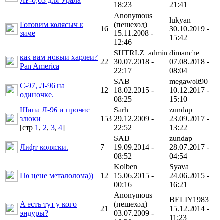
ЛР-0,63 для Урала
18:23
21:41
Anonymous
lukyan
Готовим колясыч к
(пешеход)
16
30.10.2019 -
зиме
15.11.2008 -
15:42
12:46
SHTRLZ_admin
dimanche
как вам новый харлей?
22
30.07.2018 -
07.08.2018 -
Pan America
22:17
08:04
SAB
megawolt90
С-97, Л-96 на
12
18.02.2015 -
10.12.2017 -
одиночке.
08:25
15:10
Шина Л-96 и прочие
Sarh
zundap
злюки
153
29.12.2009 -
23.09.2017 -
[cтр
1
,
2
,
3
,
4
]
22:52
13:22
SAB
zundap
Лифт коляски.
7
19.09.2014 -
28.07.2017 -
08:52
04:54
Kolben
Syava
По цене металолома))
12
15.06.2015 -
24.06.2015 -
00:16
16:21
Anonymous
BELIY1983
А есть тут у кого
(пешеход)
21
15.12.2014 -
эндуры?
03.07.2009 -
11:23