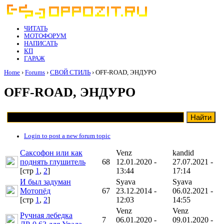
ЧИТАТЬ
МОТОФОРУМ
НАПИСАТЬ
КП
ГАРАЖ
Home
›
Forums
›
СВОЙ СТИЛЬ
› OFF-ROAD, ЭНДУРО
OFF-ROAD, ЭНДУРО
Login to post a new forum topic
Саксофон или как
Venz
kandid
поднять глушитель
68
12.01.2020 -
27.07.2021 -
[cтр
1
,
2
]
13:44
17:14
И был задуман
Syava
Syava
Мотопёд
67
23.12.2014 -
06.02.2021 -
[cтр
1
,
2
]
12:03
14:55
Venz
Venz
Ручная лебедка
7
06.01.2020 -
09.01.2020 -