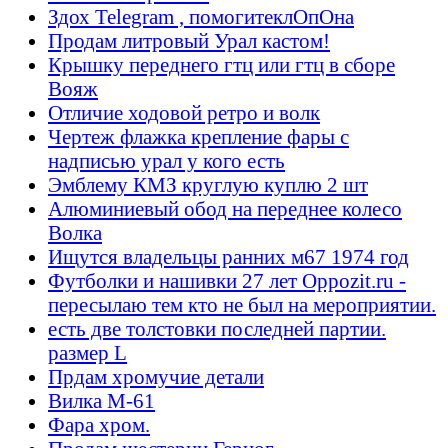
Здох Telegram , помогитеклОпОна
Продам литровый Урал кастом!
Крышку переднего гтц или гтц в сборе
Вояж
Отличие ходовой ретро и волк
Чертеж флажка крепление фары с
надписью урал у кого есть
Эмблему КМЗ круглую куплю 2 шт
Алюминиевый обод на переднее колесо
Волка
Ищутся владельцы ранних м67 1974 год
Футболки и нашивки 27 лет Oppozit.ru -
пересылаю тем кто не был на мероприятии.
есть две толстовки последней партии.
размер L
Прдам хромучие детали
Вилка М-61
Фара хром.