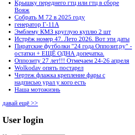
Крышку переднего гтц или гтц в сборе
Вояж
Собрать М 72 в 2025 году
генератор Г-11А
Эмблему КМЗ круглую куплю 2 шт
Истрёж номер 47. Лето 2026. Вот эти даты
Пиратские футболки "24 года Оппозит.ру" -
остатки + ЕЩЁ ОДНА допечатка.
Оппозиту 27 лет!!! Отмечаем 24-26 апреля
Wolkodav опять постарел
Чертеж флажка крепление фары с
надписью урал у кого есть
Наша мотожизнь
давай ещё >>
User login