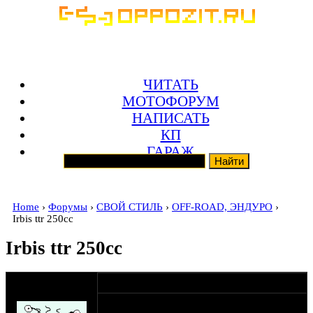
ЧИТАТЬ
МОТОФОРУМ
НАПИСАТЬ
КП
ГАРАЖ
Home
›
Форумы
›
СВОЙ СТИЛЬ
›
OFF-ROAD, ЭНДУРО
›
Irbis ttr 250cc
Irbis ttr 250cc
оппозитчик Дядя
29-08-12 12:50
СанчО
Кто юзал Данный мот? каковы