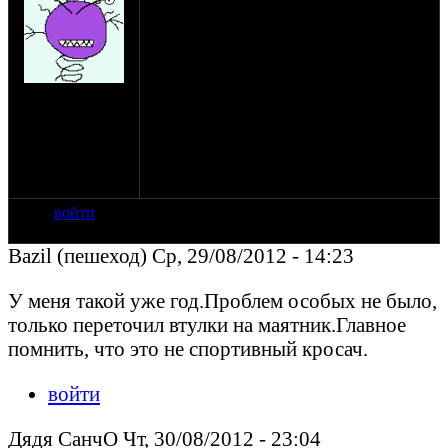
впечатление. ? К весне себе думаю взять
как второй мот для гряземеса и так по
барханам по степи погонять,в нашей
области такого навалом,но вот по
дорогам общего пользования читал что
на сайте: сен-11
нельзя.впрочем мне пофиг на это ,ну с
нахождение:
другой стороны настораживает.)) Есть их
Астрахань
китайские аналоги так сказать типа Lifan
и Omax которые нифига неедут и
сыпяться как гг. И на том и на том
прокатился впечатления - ни о чем.
войти
Bazil (пешеход) Ср, 29/08/2012 - 14:23
У меня такой уже год.Проблем особых не было,
только переточил втулки на маятник.Главное
помнить, что это не спортивный кросач.
войти
Дядя СанчО Чт, 30/08/2012 - 23:04