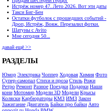
Продам шестерни Герцог
Истрёж номер 47. Лето 2026. Вот эти даты
Такси Биг-Бен
Остатки футболок с прошедших событий -
Дроп, Истрёж, Вояж. Перезалил фотки.
Шатуны с Avito
Мне сегодня 50...
давай ещё >>
РАЗДЕЛЫ
Юмор
Электрика
Чоппер
Ходовая
Химия
Фото
Супер-самопал
Стихи и проза
Стиль
Рожи
Ретро
Ремонт
Разное
Поездки
Подарки
Наши
кони
Мотомир
Модели 3D
Модели
Крысы
Коляски
Карбюраторы
КМЗ
ИМЗ
Закон
Зажигание
Двигатель
Байки про байки
Авто
oppozit.ru
Honda
BMW