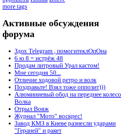
more tags
Активные обсуждения
форума
Здох Telegram , помогитеклОпОна
6 ю 8 = истрёж 48
Продам литровый Урал кастом!
Мне сегодня 50...
Отличие ходовой ретро и волк
Поздравьте! Взял тоже оппозит)))
Алюминиевый обод на переднее колесо
Волка
Отрыл Вояж
Журнал "Мото" воскрес!
Завод КМЗ в Киеве разнесли ударами
"Гераней" и ракет