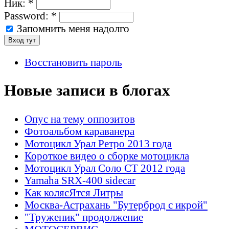
Ник:
*
Password:
*
Запомнить меня надолго
Восстановить пароль
Новые записи в блогах
Опус на тему оппозитов
Фотоальбом караванера
Мотоцикл Урал Ретро 2013 года
Короткое видео о сборке мотоцикла
Мотоцикл Урал Соло СТ 2012 года
Yamaha SRX-400 sidecar
Как колясЯтся Литры
Москва-Астрахань "Бутерброд с икрой"
"Труженик" продолжение