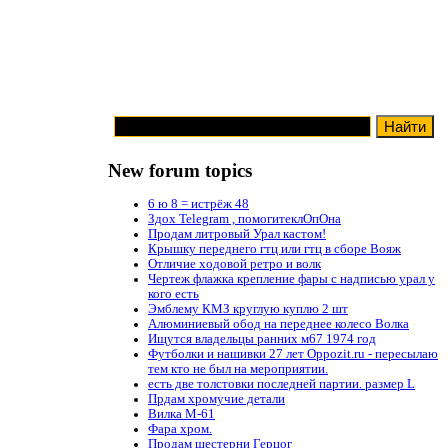
New forum topics
6 ю 8 = истрёж 48
Здох Telegram , помогитеклОпОна
Продам литровый Урал кастом!
Крышку переднего гтц или гтц в сборе Вояж
Отличие ходовой ретро и волк
Чертеж флажка крепление фары с надписью урал у
кого есть
Эмблему КМЗ круглую куплю 2 шт
Алюминиевый обод на переднее колесо Волка
Ищутся владельцы ранних м67 1974 год
Футболки и нашивки 27 лет Oppozit.ru - пересылаю
тем кто не был на мероприятии.
есть две толстовки последней партии. размер L
Прдам хромучие детали
Вилка М-61
Фара хром.
Продам шестерни Герцог