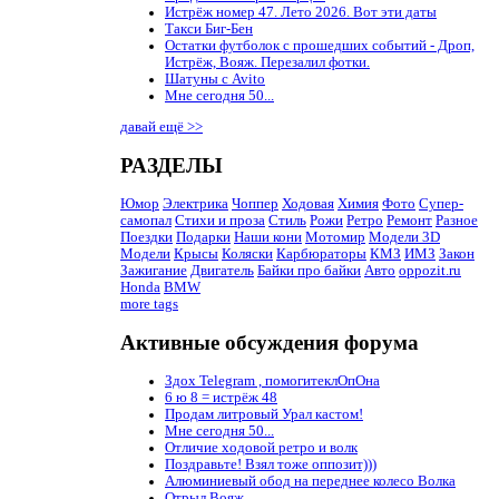
Истрёж номер 47. Лето 2026. Вот эти даты
Такси Биг-Бен
Остатки футболок с прошедших событий - Дроп,
Истрёж, Вояж. Перезалил фотки.
Шатуны с Avito
Мне сегодня 50...
давай ещё >>
РАЗДЕЛЫ
Юмор
Электрика
Чоппер
Ходовая
Химия
Фото
Супер-
самопал
Стихи и проза
Стиль
Рожи
Ретро
Ремонт
Разное
Поездки
Подарки
Наши кони
Мотомир
Модели 3D
Модели
Крысы
Коляски
Карбюраторы
КМЗ
ИМЗ
Закон
Зажигание
Двигатель
Байки про байки
Авто
oppozit.ru
Honda
BMW
more tags
Активные обсуждения форума
Здох Telegram , помогитеклОпОна
6 ю 8 = истрёж 48
Продам литровый Урал кастом!
Мне сегодня 50...
Отличие ходовой ретро и волк
Поздравьте! Взял тоже оппозит)))
Алюминиевый обод на переднее колесо Волка
Отрыл Вояж