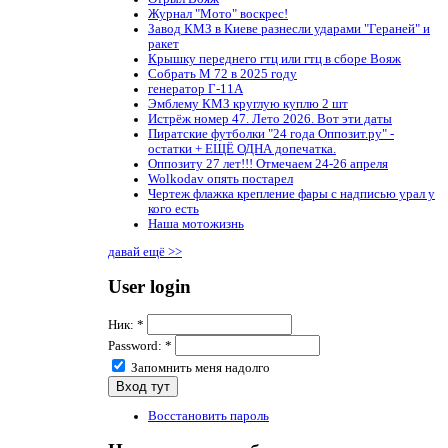
Журнал "Мото" воскрес!
Завод КМЗ в Киеве разнесли ударами "Гераней" и
ракет
Крышку переднего гтц или гтц в сборе Вояж
Собрать М 72 в 2025 году
генератор Г-11А
Эмблему КМЗ круглую куплю 2 шт
Истрёж номер 47. Лето 2026. Вот эти даты
Пиратские футболки "24 года Оппозит.ру" -
остатки + ЕЩЁ ОДНА допечатка.
Оппозиту 27 лет!!! Отмечаем 24-26 апреля
Wolkodav опять постарел
Чертеж флажка крепление фары с надписью урал у
кого есть
Наша мотожизнь
давай ещё >>
User login
Ник:
*
Password:
*
Запомнить меня надолго
Восстановить пароль