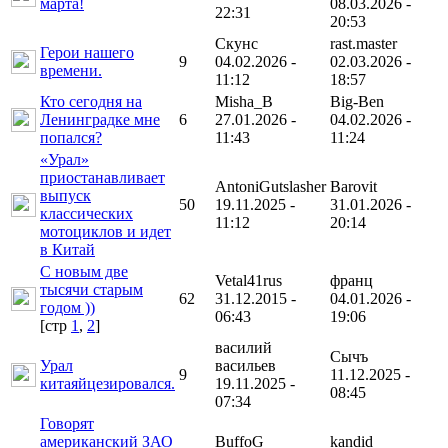
марта!
08.03.2026 -
22:31
20:53
Скунс
rast.master
Герои нашего
9
04.02.2026 -
02.03.2026 -
времени.
11:12
18:57
Кто сегодня на
Misha_B
Big-Ben
Ленинградке мне
6
27.01.2026 -
04.02.2026 -
попался?
11:43
11:24
«Урал»
приостанавливает
AntoniGutslasher
Barovit
выпуск
50
19.11.2025 -
31.01.2026 -
классических
11:12
20:14
мотоциклов и идет
в Китай
С новым две
Vetal41rus
франц
тысячи старым
62
31.12.2015 -
04.01.2026 -
годом ))
06:43
19:06
[cтр
1
,
2
]
василий
Сычъ
Урал
васильев
9
11.12.2025 -
китаяйцезировался.
19.11.2025 -
08:45
07:34
Говорят
американский ЗАО
BuffoG
kandid