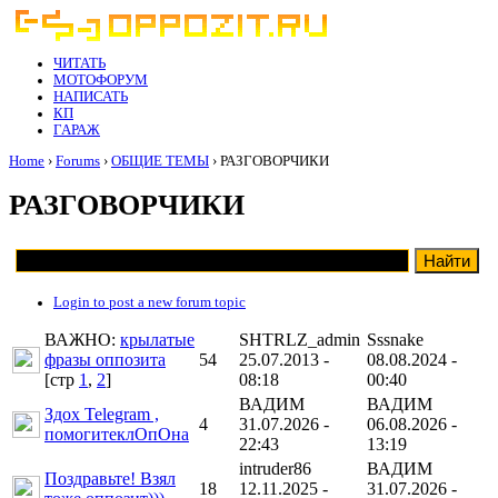
ЧИТАТЬ
МОТОФОРУМ
НАПИСАТЬ
КП
ГАРАЖ
Home
›
Forums
›
ОБЩИЕ ТЕМЫ
› РАЗГОВОРЧИКИ
РАЗГОВОРЧИКИ
Login to post a new forum topic
ВАЖНО:
крылатые
SHTRLZ_admin
Sssnake
фразы оппозита
54
25.07.2013 -
08.08.2024 -
[cтр
1
,
2
]
08:18
00:40
ВАДИМ
ВАДИМ
Здох Telegram ,
4
31.07.2026 -
06.08.2026 -
помогитеклОпОна
22:43
13:19
intruder86
ВАДИМ
Поздравьте! Взял
18
12.11.2025 -
31.07.2026 -