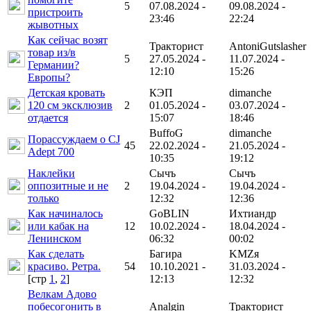
5
07.08.2024 -
09.08.2024 -
пристроить
23:46
22:24
жывотных
Как сейчас возят
Тракторист
AntoniGutslasher
товар из/в
5
27.05.2024 -
11.07.2024 -
Германии?
12:10
15:26
Европы?
Детская кровать
КЭП
dimanche
120 см эксклюзив
2
01.05.2024 -
03.07.2024 -
отдается
15:07
18:46
BuffoG
dimanche
Порассуждаем о CJ
45
22.02.2024 -
21.05.2024 -
Adept 700
10:35
19:12
Наклейки
Сычъ
Сычъ
оппозитные и не
2
19.04.2024 -
19.04.2024 -
только
12:32
12:36
Как начиналось
GoBLIN
Ихтиандр
или кабак на
12
10.02.2024 -
18.04.2024 -
Ленинском
06:32
00:02
Как сделать
Багира
KMZя
красиво. Ретра.
54
10.10.2021 -
31.03.2024 -
[cтр
1
,
2
]
12:13
12:32
Велкам Адово
побесогонить в
Analgin
Тракторист