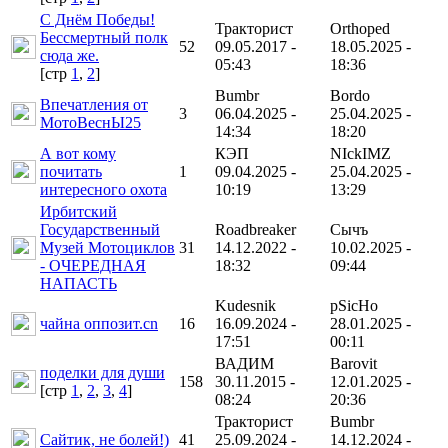
С Днём Победы!
Тракторист
Orthoped
Бессмертный полк
52
09.05.2017 -
18.05.2025 -
сюда же.
05:43
18:36
[cтр
1
,
2
]
Bumbr
Bordo
Впечатления от
3
06.04.2025 -
25.04.2025 -
МотоВеснЫ25
14:34
18:20
А вот кому
КЭП
NIckIMZ
почитать
1
09.04.2025 -
25.04.2025 -
интересного охота
10:19
13:29
Ирбитский
Государственный
Roadbreaker
Сычъ
Музей Мотоциклов
31
14.12.2022 -
10.02.2025 -
- ОЧЕРЕДНАЯ
18:32
09:44
НАПАСТЬ
Kudesnik
pSicHo
чайна оппозит.cn
16
16.09.2024 -
28.01.2025 -
17:51
00:11
ВАДИМ
Barovit
поделки для души
158
30.11.2015 -
12.01.2025 -
[cтр
1
,
2
,
3
,
4
]
08:24
20:36
Тракторист
Bumbr
Сайтик, не болей!)
41
25.09.2024 -
14.12.2024 -