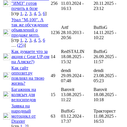
"ИМЗ" готов
256
11.03.2024 -
20.11.2025 -
почить в бозе
16:13
23:12
[cтр
1
,
2
,
3
,
4
,
5
,
6
]
Урал "М-100". А
так же обсуждение
Artf
BuffoG
объявлений о
1236
28.10.2013 -
14.11.2025 -
продаже мото.
20:56
10:22
[cтр
1
,
2
,
3
,
4
,
5
,
6
…
(25)
]
Как думаете что за
RedSTALIN
BuffoG
акция с Gear UP-ом
14
18.08.2025 -
26.09.2025 -
на Аляске?)
15:32
11:57
Как сайт
dendi
dendi
оппозит.ру
49
29.09.2024 -
23.08.2025 -
повлиял на твою
07:48
05:23
жизнь?
Багажник на
Barovit
Barovit
колясыч для
15
13.08.2025 -
18.08.2025 -
велосипедов
11:22
10:18
Заявка на
народный
BuffoG
Тракторист
мотоцикл от
63
03.12.2024 -
11.08.2025 -
Draxter
17:37
16:53
[cтр
1
,
2
]