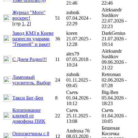
тоже оппозит)))
21:46
22:46
Aleksandr
Журнал "Мото"
zubnik
Suslikov
воскрес!
51
07.04.2024 -
22.07.2026 -
[cтр
1
,
2
]
22:29
22:23
Завод КМЗ в Киеве
koren
DarkGenius
разнесли ударами
36
21.07.2025 -
21.07.2026 -
"Гераней" и ракет
12:28
19:14
Aleksandr
alex79
Suslikov
С Днем Радио!!!
11
07.05.2018 -
09.06.2026 -
10:24
21:22
zubnik
Retroman
Ламповый
24
01.11.2025 -
02.06.2026 -
усилитель. Выбор
09:45
07:28
Сычъ
Big-Ben
Такси Биг-Бен
8
01.04.2026 -
05.04.2026 -
10:12
18:23
Копирование
Сычъ
Сычъ
ключей от
22
25.11.2025 -
01.04.2026 -
домофона ПИК
13:08
10:05
Бешеная
Andruxa 76
Оппозитчицы с 8
Косичка
12
08.03.2020 -