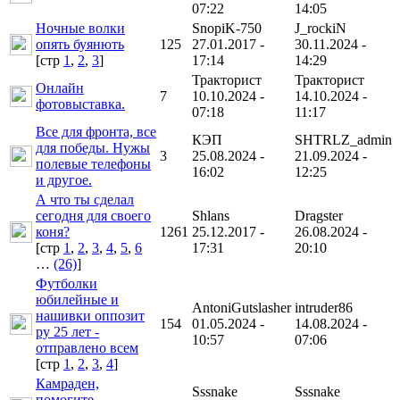
07:22
14:05
Ночные волки
SnopiK-750
J_rockiN
опять буянють
125
27.01.2017 -
30.11.2024 -
[cтр
1
,
2
,
3
]
17:14
14:29
Тракторист
Тракторист
Онлайн
7
10.10.2024 -
14.10.2024 -
фотовыставка.
07:18
11:17
Все для фронта, все
КЭП
SHTRLZ_admin
для победы. Нужы
3
25.08.2024 -
21.09.2024 -
полевые телефоны
16:02
12:25
и другое.
А что ты сделал
сегодня для своего
Shlans
Dragster
коня?
1261
25.12.2017 -
26.08.2024 -
[cтр
1
,
2
,
3
,
4
,
5
,
6
17:31
20:10
…
(26)
]
Футболки
юбилейные и
AntoniGutslasher
intruder86
нашивки оппозит
154
01.05.2024 -
14.08.2024 -
ру 25 лет -
10:57
07:06
отправлено всем
[cтр
1
,
2
,
3
,
4
]
Камраден,
Sssnake
Sssnake
помогите