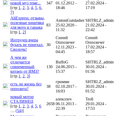
новой муз теме...
347
01.12.2012 -
27.02.2024 -
[cтр
1
,
2
,
3
,
4
,
5
,
6
,
18:46
17:19
7
]
AliExpress: отзывы,
AntoniGutslasher
SHTRLZ_admin
полезные ништяки
83
25.02.2020 -
21.02.2024 -
для мото и гаража
11:32
22:42
[cтр
1
,
2
]
Синий
Синий
Интрудер вчера
Оппозичег
Оппозичег
бухать не приехал.
30
12.11.2023 -
17.02.2024 -
Сволочь!
04:45
18:57
А чем же
отличается
BuffoG
SHTRLZ_admin
современный
130
24.06.2015 -
30.01.2024 -
китаец от ИМЗ?
15:37
01:56
[cтр
1
,
2
,
3
]
гримми
SHTRLZ_admin
есть ли жизнь без
38
02.10.2017 -
30.01.2024 -
оппозита?
16:03
01:52
новый мотор
алексеич
Troll
СТАЛИНЕЦ
2658
06.11.2013 -
29.01.2024 -
[cтр
1
,
2
,
3
,
4
,
5
,
6
22:39
17:53
…
(54)
]