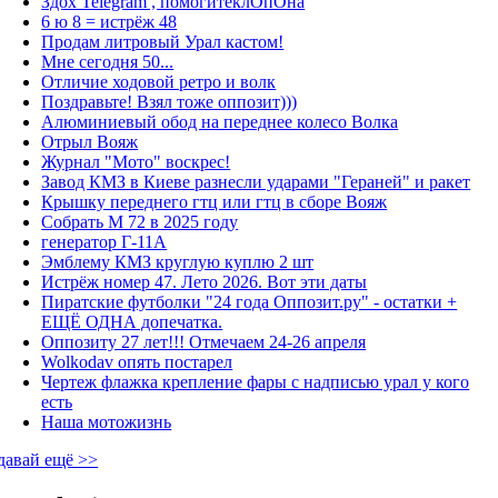
Здох Telegram , помогитеклОпОна
6 ю 8 = истрёж 48
Продам литровый Урал кастом!
Мне сегодня 50...
Отличие ходовой ретро и волк
Поздравьте! Взял тоже оппозит)))
Алюминиевый обод на переднее колесо Волка
Отрыл Вояж
Журнал "Мото" воскрес!
Завод КМЗ в Киеве разнесли ударами "Гераней" и ракет
Крышку переднего гтц или гтц в сборе Вояж
Собрать М 72 в 2025 году
генератор Г-11А
Эмблему КМЗ круглую куплю 2 шт
Истрёж номер 47. Лето 2026. Вот эти даты
Пиратские футболки "24 года Оппозит.ру" - остатки +
ЕЩЁ ОДНА допечатка.
Оппозиту 27 лет!!! Отмечаем 24-26 апреля
Wolkodav опять постарел
Чертеж флажка крепление фары с надписью урал у кого
есть
Наша мотожизнь
давай ещё >>