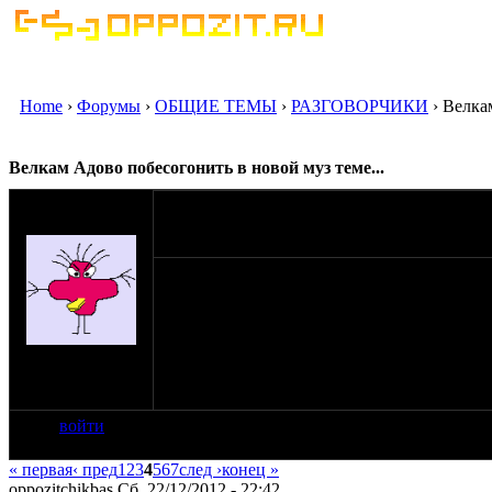
Home
›
Форумы
›
ОБЩИЕ ТЕМЫ
›
РАЗГОВОРЧИКИ
› Велка
Велкам Адово побесогонить в новой муз теме...
оппозитчик
01-12-12 18:46
Analgin
Что такое с муз темами на оппозите?
Пропадают...
Предлагаю создать рубрику хотя-бы,- "тема 
на сайте: мар-12
нахождение:
Пенза
войти
« первая
‹ пред
1
2
3
4
5
6
7
след ›
конец »
oppozitchikbas Сб, 22/12/2012 - 22:42