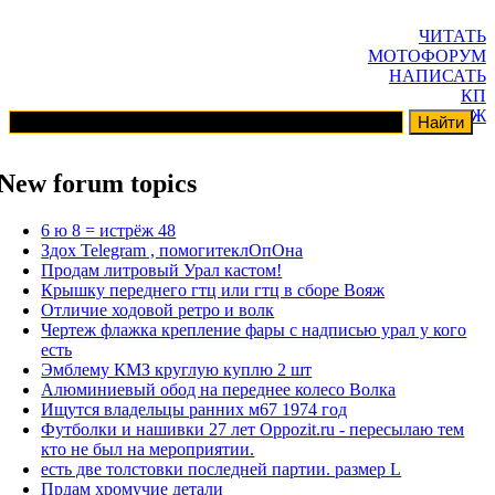
ЧИТАТЬ
МОТОФОРУМ
НАПИСАТЬ
КП
ГАРАЖ
New forum topics
6 ю 8 = истрёж 48
Здох Telegram , помогитеклОпОна
Продам литровый Урал кастом!
Крышку переднего гтц или гтц в сборе Вояж
Отличие ходовой ретро и волк
Чертеж флажка крепление фары с надписью урал у кого
есть
Эмблему КМЗ круглую куплю 2 шт
Алюминиевый обод на переднее колесо Волка
Ищутся владельцы ранних м67 1974 год
Футболки и нашивки 27 лет Oppozit.ru - пересылаю тем
кто не был на мероприятии.
есть две толстовки последней партии. размер L
Прдам хромучие детали