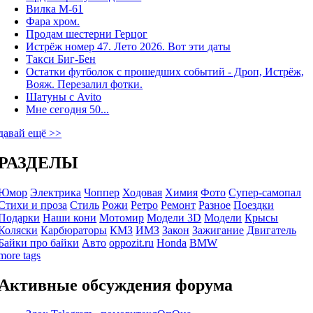
Вилка М-61
Фара хром.
Продам шестерни Герцог
Истрёж номер 47. Лето 2026. Вот эти даты
Такси Биг-Бен
Остатки футболок с прошедших событий - Дроп, Истрёж,
Вояж. Перезалил фотки.
Шатуны с Avito
Мне сегодня 50...
давай ещё >>
РАЗДЕЛЫ
Юмор
Электрика
Чоппер
Ходовая
Химия
Фото
Супер-самопал
Стихи и проза
Стиль
Рожи
Ретро
Ремонт
Разное
Поездки
Подарки
Наши кони
Мотомир
Модели 3D
Модели
Крысы
Коляски
Карбюраторы
КМЗ
ИМЗ
Закон
Зажигание
Двигатель
Байки про байки
Авто
oppozit.ru
Honda
BMW
more tags
Активные обсуждения форума