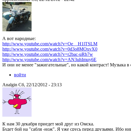
А вот народные:
http://www.youtube.com/watch?v=Oe__H1lTSLM
http://www.youtube.com/watch?v=0d3o8MOxvX0
http://www.youtube.com/watch?v=r2bac-uRb7w
http://www.youtube.com/watch?v=AN3uhImuy6E
И они не менее "зажигательные", но какой контраст! Музыка в
войти
Analgin Сб, 22/12/2012 - 23:13
К нам 30 декабря приедет мой друг из Омска.
Будет бой на "сабля -нож". Я уже срусь перед друзьями. Ибо ник