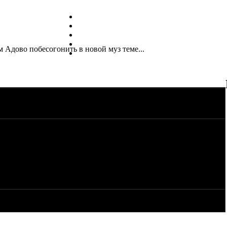
м Адово побесогонить в новой муз теме...
на ночь" что-ли.