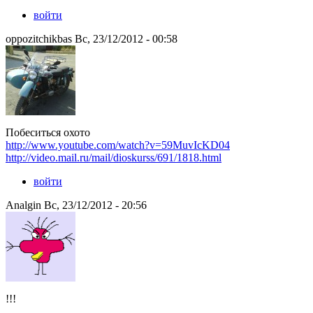
войти
oppozitchikbas Вс, 23/12/2012 - 00:58
Побеситься охото
http://www.youtube.com/watch?v=59MuvIcKD04
http://video.mail.ru/mail/dioskurss/691/1818.html
войти
Analgin Вс, 23/12/2012 - 20:56
!!!