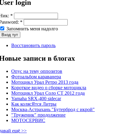
User login
Ник:
*
Password:
*
Запомнить меня надолго
Восстановить пароль
Новые записи в блогах
Опус на тему оппозитов
Фотоальбом караванера
Мотоцикл Урал Ретро 2013 года
Короткое видео о сборке мотоцикла
Мотоцикл Урал Соло СТ 2012 года
Yamaha SRX-400 sidecar
Как колясЯтся Литры
Москва-Астрахань "Бутерброд с икрой"
"Труженик" продолжение
МОТОСЕРВИС
давай ещё >>