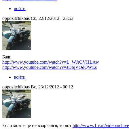
войти
oppozitchikbas Сб, 22/12/2012 - 23:53
Баян
http://www.youtube.com/watch?v=L_WJrOVHLAw
http://www.youtube.com/watch?v=JDbjVQdQWEs
войти
oppozitchikbas Вс, 23/12/2012 - 00:12
Если мозг еще не взорвался, то вот
http://www.1tv.ru/videoarchi