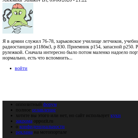
Я в армии служил 76-78, харьковское училище летчиков, учеб
радиостанции р118бм3, р 830. Приемник р154, запасной р250. 
рулежкой. Сначала интересно было потом маленко надоело пор
нормально, есть что вспомнить...
войти
оппозитный
форум
полное
оглавление
хотите вы этого или нет, но сайт использует
куки
закрома
oppozit.ru
о
конфиденциальности
реклама
на мотопортале