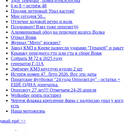
Здох Telegram , помогитеклОпОна
6 ю 8 = истрёж 48
Продам литровый Урал кастом!
Мне сегодня 50...
Отличие ходовой ретро и волк
Поздравьте! Взял тоже оппозит)))
Алюминиевый обод на переднее колесо Волка
Отрыл Вояж
Журнал "Мото" воскрес!
Завод КМЗ в Киеве разнесли ударами "Гераней" и ракет
Крышку переднего гтц или гтц в сборе Вояж
Собрать М 72 в 2025 году
генератор Г-11А
Эмблему КМЗ круглую куплю 2 шт
Истрёж номер 47. Лето 2026. Вот эти даты
Пиратские футболки "24 года Оппозит.ру" - остатки +
ЕЩЁ ОДНА допечатка.
Оппозиту 27 лет!!! Отмечаем 24-26 апреля
Wolkodav опять постарел
Чертеж флажка крепление фары с надписью урал у кого
есть
Наша мотожизнь
давай ещё >>