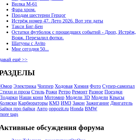
Вилка М-61
Фара хром.
Продам шестерни Герцог
Истрёж номер 47. Лето 2026. Вот эти даты
Такси Биг-Бен
Остатки футболок с прошедших событий - Дроп, Истрёж,
Вояж. Перезалил фотки.
Шатуны с Avito
Мне сегодня 50...
давай ещё >>
РАЗДЕЛЫ
Юмор
Электрика
Чоппер
Ходовая
Химия
Фото
Супер-самопал
Стихи и проза
Стиль
Рожи
Ретро
Ремонт
Разное
Поездки
Подарки
Наши кони
Мотомир
Модели 3D
Модели
Крысы
Коляски
Карбюраторы
КМЗ
ИМЗ
Закон
Зажигание
Двигатель
Байки про байки
Авто
oppozit.ru
Honda
BMW
more tags
Активные обсуждения форума