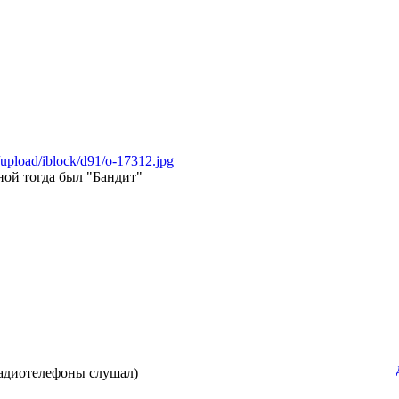
u/upload/iblock/d91/o-17312.jpg
ной тогда был "Бандит"
радиотелефоны слушал)