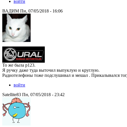
войти
ВАДИМ Пн, 07/05/2018 - 16:06
То же была р123.
Я ручку даже туда выточил выпуклую и круглую.
Радиотелефоны тоже подслушивал и мешал . Прикалывался тог
войти
Satellite83 Пн, 07/05/2018 - 23:42