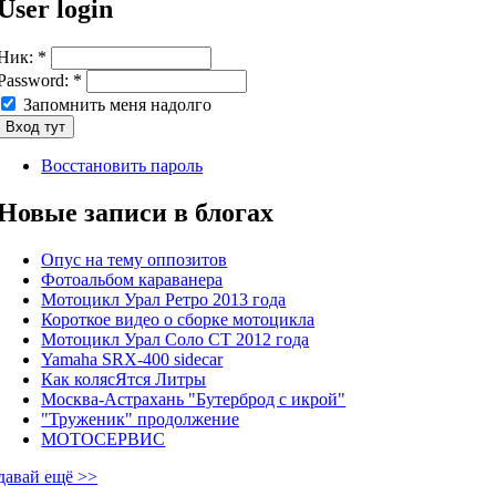
User login
Ник:
*
Password:
*
Запомнить меня надолго
Восстановить пароль
Новые записи в блогах
Опус на тему оппозитов
Фотоальбом караванера
Мотоцикл Урал Ретро 2013 года
Короткое видео о сборке мотоцикла
Мотоцикл Урал Соло СТ 2012 года
Yamaha SRX-400 sidecar
Как колясЯтся Литры
Москва-Астрахань "Бутерброд с икрой"
"Труженик" продолжение
МОТОСЕРВИС
давай ещё >>