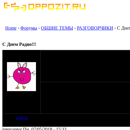
Home
›
Форумы
›
ОБЩИЕ ТЕМЫ
›
РАЗГОВОРЧИКИ
› С Дне
С Днем Радио!!!
оппозитчик
alex79
07-05-18 10:24
С праздником всех причастных! 73! RA6F
на сайте: июл-05
нахождение:
Ставропольский
край
войти
interceptor Пн, 07/05/2018 - 15:33