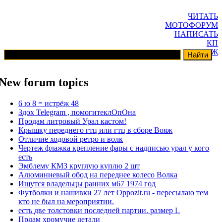
ЧИТАТЬ
МОТОФОРУМ
НАПИСАТЬ
КП
ГАРАЖ
New forum topics
6 ю 8 = истрёж 48
Здох Telegram , помогитеклОпОна
Продам литровый Урал кастом!
Крышку переднего гтц или гтц в сборе Вояж
Отличие ходовой ретро и волк
Чертеж флажка крепление фары с надписью урал у кого
есть
Эмблему КМЗ круглую куплю 2 шт
Алюминиевый обод на переднее колесо Волка
Ищутся владельцы ранних м67 1974 год
Футболки и нашивки 27 лет Oppozit.ru - пересылаю тем
кто не был на мероприятии.
есть две толстовки последней партии. размер L
Прдам хромучие детали