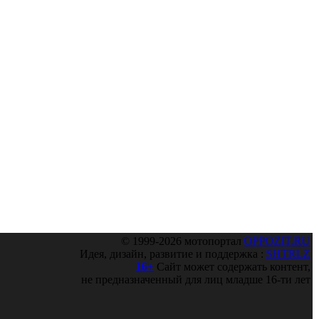
© 1999-2026 мотопортал
OPPOZIT.RU
Идея, дизайн, развитие и поддержка :
SHTRLZ
16+
Сайт может содержать контент,
не предназначенный для лиц младше 16-ти лет