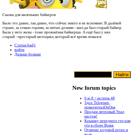
Сказка для маленьких байкеров
Было это давно, так давно, что сейчас никто и не вспомнит. В далёкой
стране, за семью горами, за пятью долами - жил да был старый байкер.
Была у него жена - тоже прожжёная байкерша. А ещё был у них
старый - престарый мотоцикл, который всё время ломался.
Статьи bad's
войти
Дальше больше
New forum topics
6 ю 8 = истрёж 48
Здох Telegram ,
помогитеклОпОна
Продам литровый Урал
кастом!
Крышку переднего гтц или
гтц в сборе Вояж
Отличие ходовой ретро и
волк