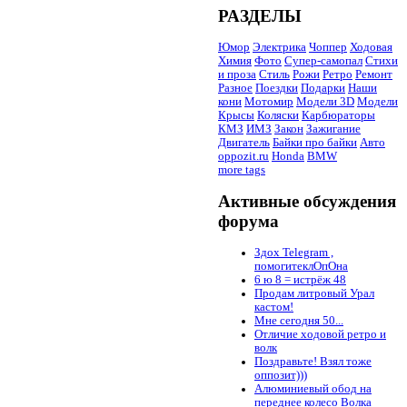
РАЗДЕЛЫ
Юмор
Электрика
Чоппер
Ходовая
Химия
Фото
Супер-самопал
Стихи
и проза
Стиль
Рожи
Ретро
Ремонт
Разное
Поездки
Подарки
Наши
кони
Мотомир
Модели 3D
Модели
Крысы
Коляски
Карбюраторы
КМЗ
ИМЗ
Закон
Зажигание
Двигатель
Байки про байки
Авто
oppozit.ru
Honda
BMW
more tags
Активные обсуждения
форума
Здох Telegram ,
помогитеклОпОна
6 ю 8 = истрёж 48
Продам литровый Урал
кастом!
Мне сегодня 50...
Отличие ходовой ретро и
волк
Поздравьте! Взял тоже
оппозит)))
Алюминиевый обод на
переднее колесо Волка