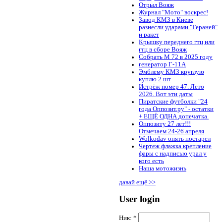
Отрыл Вояж
Журнал "Мото" воскрес!
Завод КМЗ в Киеве
разнесли ударами "Гераней"
и ракет
Крышку переднего гтц или
гтц в сборе Вояж
Собрать М 72 в 2025 году
генератор Г-11А
Эмблему КМЗ круглую
куплю 2 шт
Истрёж номер 47. Лето
2026. Вот эти даты
Пиратские футболки "24
года Оппозит.ру" - остатки
+ ЕЩЁ ОДНА допечатка.
Оппозиту 27 лет!!!
Отмечаем 24-26 апреля
Wolkodav опять постарел
Чертеж флажка крепление
фары с надписью урал у
кого есть
Наша мотожизнь
давай ещё >>
User login
Ник:
*