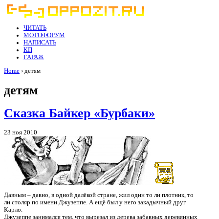
ЧИТАТЬ
МОТОФОРУМ
НАПИСАТЬ
КП
ГАРАЖ
Home
› детям
детям
Сказка Байкер «Бурбаки»
23 ноя 2010
Давным – давно, в одной далёкой стране, жил один то ли плотник, то
ли столяр по имени Джузеппе. А ещё был у него закадычный друг
Карло.
Джузеппе занимался тем, что вырезал из дерева забавных деревянных