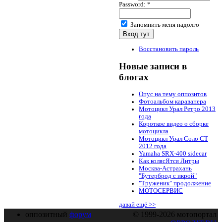
Password:
*
Запомнить меня надолго
Восстановить пароль
Новые записи в
блогах
Опус на тему оппозитов
Фотоальбом караванера
Мотоцикл Урал Ретро 2013
года
Короткое видео о сборке
мотоцикла
Мотоцикл Урал Соло СТ
2012 года
Yamaha SRX-400 sidecar
Как колясЯтся Литры
Москва-Астрахань
"Бутерброд с икрой"
"Труженик" продолжение
МОТОСЕРВИС
давай ещё >>
оппозитный
форум
© 1999-2026 мотопортал