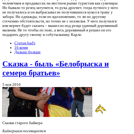
человечков и продавал их на местном рынке туристам как сувениры.
Но бывало то резец затупится, то рука дрогнет, тогда путного у него
не получалось и он выбрасывал не получившихся кукол в траву у
забора. Но однажды, толи по вдохновению, то ли по другому
стечению обстоятельств, но точно не с похмелья. У него получился
или вернее будет сказать – вышел из под резца удачный деревянный
мальчик. Не то чтобы по пояс, а весь деревянный и решил он его
подарить другу своему и собутыльнику Карло.
Статьи bad's
16 комм
Дальше больше
Сказка - быль «Белобрыска и
семеро братьев»
5 ноя 2010
Сказки старого байкера
Байкершам посвящается