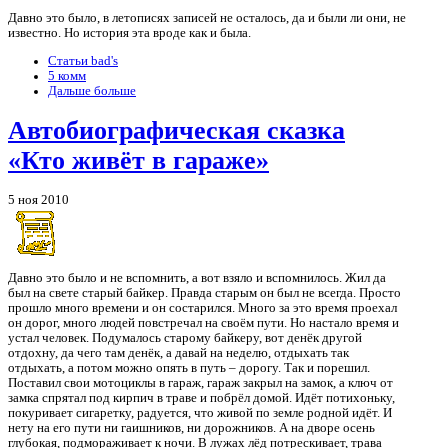
Давно это было, в летописях записей не осталось, да и были ли они, не
известно. Но история эта вроде как и была.
Статьи bad's
5 комм
Дальше больше
Автобиографическая сказка
«Кто живёт в гараже»
5 ноя 2010
Давно это было и не вспомнить, а вот взяло и вспомнилось. Жил да
был на свете старый байкер. Правда старым он был не всегда. Просто
прошло много времени и он состарился. Много за это время проехал
он дорог, много людей повстречал на своём пути. Но настало время и
устал человек. Подумалось старому байкеру, вот денёк другой
отдохну, да чего там денёк, а давай на неделю, отдыхать так
отдыхать, а потом можно опять в путь – дорогу. Так и порешил.
Поставил свои мотоциклы в гараж, гараж закрыл на замок, а ключ от
замка спрятал под кирпич в траве и побрёл домой. Идёт потихоньку,
покуривает сигаретку, радуется, что живой по земле родной идёт. И
нету на его пути ни гаишников, ни дорожников. А на дворе осень
глубокая, подмораживает к ночи. В лужах лёд потрескивает, трава