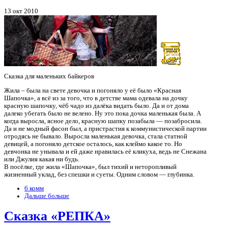
13 окт 2010
Сказка для маленьких байкеров
Жила – была на свете девочка и погоняло у её было «Красная
Шапочка», а всё из за того, что в детстве мама одевала на дочку
красную шапочку, чёб чадо из далёка видать было. Да и от дома
далеко убегать было не велено. Ну это пока дочка маленькая была. А
когда выросла, ясное дело, красную шапку позабыла — позабросила.
Да и не модный фасон был, а пристрастия к коммунистической партии
отродясь не бывало. Выросла маленькая девочка, стала статной
девицей, а погоняло детское осталось, как клеймо какое то. Но
девчонка не унывала и ей даже нравилась её кликуха, ведь не Снежана
или Джулия какая ни будь.
В посёлке, где жила «Шапочка», был тихий и неторопливый
жизненный уклад, без спешки и суеты. Одним словом — глубинка.
6 комм
Дальше больше
Сказка «РЕПКА»