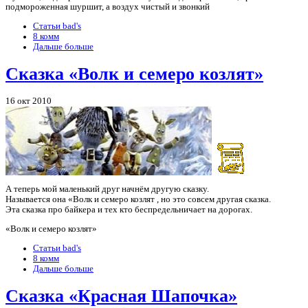
подмороженная шуршит, а воздух чистый и звонкий
Статьи bad's
8 комм
Дальше больше
Сказка «Волк и семеро козлят»
16 окт 2010
А теперь мой маленький друг начнём другую сказку.
Называется она «Волк и семеро козлят , но это совсем другая сказка.
Эта сказка про байкера и тех кто беспредельничает на дорогах.
«Волк и семеро козлят»
Статьи bad's
8 комм
Дальше больше
Сказка «Красная Шапочка»