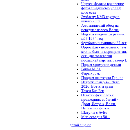
Чертеж флажка крепление
фары с надписью урал у
кого есть
Эмблему КМЗ круглую
куплю 2 шт
Алюминиевый обод на
переднее колесо Волка
Ищутся владельцы ранних
м67 1974 год
Футболки и нашивки 27 лет
Oppozit.ru - пересылаю тем
кто не был на мероприятии.
есть две толстовки
последней партии. размер L
Прдам хромучие детали
Вилка М-61
Фара хром.
Продам шестерни Герцог
Истрёж номер 47. Лето
2026. Вот эти даты
Такси Биг-Бен
Остатки футболок с
прошедших событий -
Дроп, Истрёж, Вояж.
Перезалил фотки.
Шатуны с Avito
Мне сегодня 50...
давай ещё >>