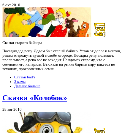
6 окт 2010
Сказки старого байкера
Посадил дед репу. Дедом был старый байкер. Устав от дорог и ментов,
решил отдохнуть душой в своём огороде. Посадил репу, поливает,
пропалывает, а репа всё не всходит. Не вдомёк старому, что с
семенами его напарили. Втюхали на рынке барыги пару пакетов не
всхожих, просроченных семян.
Статьи bad's
2 комм
Дальше больше
Сказка «Колобок»
29 авг 2010