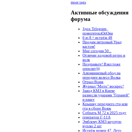
more tags
Активные обсуждения
форума
Здох Telegram ,
помогитеклОпОна
6 ю 8 = истрёж 48
Продам литровый Урал
кастом!
Мне сегодня 50...
Отличие ходовой ретро и
волк
Поздравьте! Взял тоже
оппозит)))
Алюминиевый обод на
переднее колесо Волка
Отрыл Вояж
Журнал "Мото" воскрес!
Завод КМЗ в Киеве
разнесли ударами "Гераней"
и ракет
Крышку переднего гтц или
гтц в сборе Вояж
Собрать М 72 в 2025 году
генератор Г-11А
Эмблему КМЗ круглую
куплю 2 шт
Истрёж номер 47. Лето