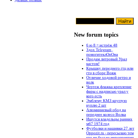
Дальше больше
New forum topics
6 ю 8 = истрёж 48
Здох Telegram ,
помогитеклОпОна
Продам литровый Урал
кастом!
Крышку переднего гтц или
гтц в сборе Вояж
Отличие ходовой ретро и
волк
Чертеж флажка крепление
фары с надписью урал у
кого есть
Эмблему КМЗ круглую
куплю 2 шт
Алюминиевый обод на
переднее колесо Волка
Ищутся владельцы ранних
м67 1974 год
Футболки и нашивки 27 лет
Oppozit.ru - пересылаю тем
кто не был на мероприятии.