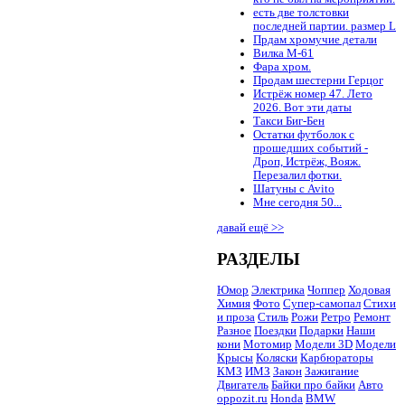
есть две толстовки
последней партии. размер L
Прдам хромучие детали
Вилка М-61
Фара хром.
Продам шестерни Герцог
Истрёж номер 47. Лето
2026. Вот эти даты
Такси Биг-Бен
Остатки футболок с
прошедших событий -
Дроп, Истрёж, Вояж.
Перезалил фотки.
Шатуны с Avito
Мне сегодня 50...
давай ещё >>
РАЗДЕЛЫ
Юмор
Электрика
Чоппер
Ходовая
Химия
Фото
Супер-самопал
Стихи
и проза
Стиль
Рожи
Ретро
Ремонт
Разное
Поездки
Подарки
Наши
кони
Мотомир
Модели 3D
Модели
Крысы
Коляски
Карбюраторы
КМЗ
ИМЗ
Закон
Зажигание
Двигатель
Байки про байки
Авто
oppozit.ru
Honda
BMW