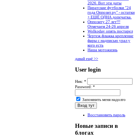
2026. Вот эти даты
Пиратские футболки "24
года Оппозит.ру" - остатки
+ ЕЩЁ ОДНА допечатка.
Оппозиту 27 лет!!!
Отмечаем 24-26 апреля
Wolkodav опять постарел
Чертеж флажка крепление
фары с надписью урал у
кого есть
Наша мотожизнь
давай ещё >>
User login
Ник:
*
Password:
*
Запомнить меня надолго
Восстановить пароль
Новые записи в
блогах