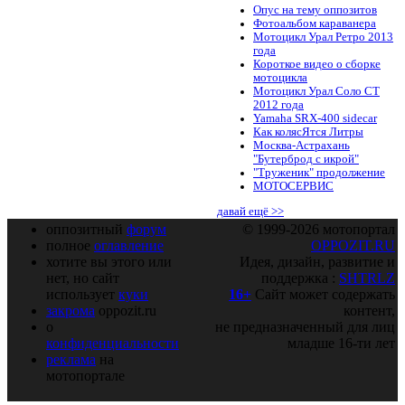
Опус на тему оппозитов
Фотоальбом караванера
Мотоцикл Урал Ретро 2013
года
Короткое видео о сборке
мотоцикла
Мотоцикл Урал Соло СТ
2012 года
Yamaha SRX-400 sidecar
Как колясЯтся Литры
Москва-Астрахань
"Бутерброд с икрой"
"Труженик" продолжение
МОТОСЕРВИС
давай ещё >>
оппозитный
форум
© 1999-2026 мотопортал
полное
оглавление
OPPOZIT.RU
хотите вы этого или
Идея, дизайн, развитие и
нет, но сайт
поддержка :
SHTRLZ
использует
куки
16+
Сайт может содержать
закрома
oppozit.ru
контент,
о
не предназначенный для лиц
конфиденциальности
младше 16-ти лет
реклама
на
мотопортале