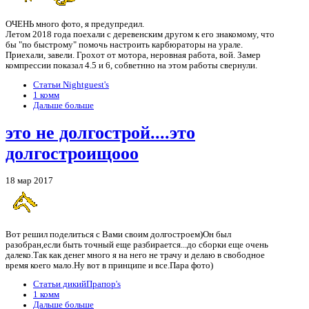
ОЧЕНЬ много фото, я предупредил.
Летом 2018 года поехали с деревенским другом к его знакомому, что
бы "по быстрому" помочь настроить карбюраторы на урале.
Приехали, завели. Грохот от мотора, неровная работа, вой. Замер
компрессии показал 4.5 и 6, собветнно на этом работы свернули.
Статьи Nightguest's
1 комм
Дальше больше
это не долгострой....это
долгостроищооо
18 мар 2017
Вот решил поделиться с Вами своим долгостроем)Он был
разобран,если быть точный еще разбирается...до сборки еще очень
далеко.Так как денег много я на него не трачу и делаю в свободное
время коего мало.Ну вот в принципе и все.Пара фото)
Статьи дикийПрапор's
1 комм
Дальше больше