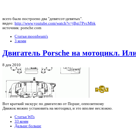
всего было построено два "девятсот-девятых".
видео:
http://www.youtube.com/watch?v=jBgi7PvcMbk
источник: porsche.com
Статьи moonbeam's
3 комм
Двигатель Porsche на мотоцикл. Ил
8 дек 2010
Вот краткий экскурс по двигателю от Порше, оппозитному
Движок можно установить на мотоцикл, и это вполне несложно.
Статьи WI's
33 комм
Дальше больше