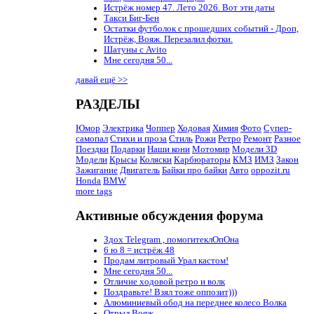
Истрёж номер 47. Лето 2026. Вот эти даты
Такси Биг-Бен
Остатки футболок с прошедших событий - Дроп,
Истрёж, Вояж. Перезалил фотки.
Шатуны с Avito
Мне сегодня 50...
давай ещё >>
РАЗДЕЛЫ
Юмор
Электрика
Чоппер
Ходовая
Химия
Фото
Супер-
самопал
Стихи и проза
Стиль
Рожи
Ретро
Ремонт
Разное
Поездки
Подарки
Наши кони
Мотомир
Модели 3D
Модели
Крысы
Коляски
Карбюраторы
КМЗ
ИМЗ
Закон
Зажигание
Двигатель
Байки про байки
Авто
oppozit.ru
Honda
BMW
more tags
Активные обсуждения форума
Здох Telegram , помогитеклОпОна
6 ю 8 = истрёж 48
Продам литровый Урал кастом!
Мне сегодня 50...
Отличие ходовой ретро и волк
Поздравьте! Взял тоже оппозит)))
Алюминиевый обод на переднее колесо Волка
Отрыл Вояж