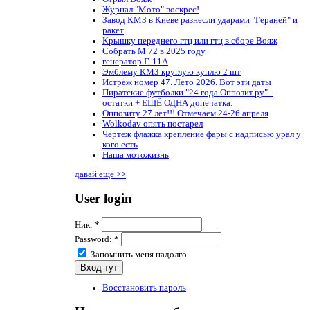
Журнал "Мото" воскрес!
Завод КМЗ в Киеве разнесли ударами "Гераней" и
ракет
Крышку переднего гтц или гтц в сборе Вояж
Собрать М 72 в 2025 году
генератор Г-11А
Эмблему КМЗ круглую куплю 2 шт
Истрёж номер 47. Лето 2026. Вот эти даты
Пиратские футболки "24 года Оппозит.ру" -
остатки + ЕЩЁ ОДНА допечатка.
Оппозиту 27 лет!!! Отмечаем 24-26 апреля
Wolkodav опять постарел
Чертеж флажка крепление фары с надписью урал у
кого есть
Наша мотожизнь
давай ещё >>
User login
Ник:
*
Password:
*
Запомнить меня надолго
Восстановить пароль