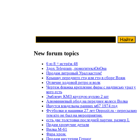
New forum topics
6 ю 8 = истрёж 48
Здох Telegram , помогитеклОпОна
Продам литровый Урал кастом!
Крышку переднего гтц или гтц в сборе Вояж
Отличие ходовой ретро и волк
Чертеж флажка крепление фары с надписью урал у
кого есть
Эмблему КМЗ круглую куплю 2 шт
Алюминиевый обод на переднее колесо Волка
Ищутся владельцы ранних м67 1974 год
Футболки и нашивки 27 лет Oppozit.ru - пересылаю
тем кто не был на мероприятии.
есть две толстовки последней партии. размер L
Прдам хромучие детали
Вилка М-61
Фара хром.
Продам шестерни Герцог