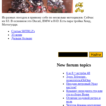
Из разных поездок я привожу себе по несколько мотоциклов. Сейчас
их 63. В основном это Ducati, BMW и H-D. Есть пара тройка Хонд,
Мотогуцци.
Статьи SHTRLZ's
35 комм
Дальше больше
New forum topics
6 ю 8 = истрёж 48
Здох Telegram ,
помогитеклОпОна
Продам литровый Урал
кастом!
Крышку переднего гтц или
гтц в сборе Вояж
Отличие ходовой ретро и
волк
Чертеж флажка крепление