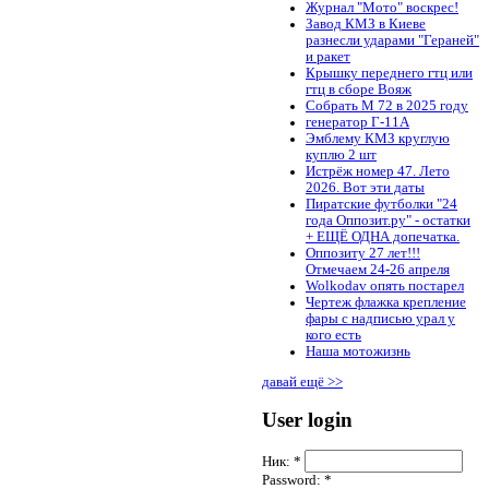
Журнал "Мото" воскрес!
Завод КМЗ в Киеве
разнесли ударами "Гераней"
и ракет
Крышку переднего гтц или
гтц в сборе Вояж
Собрать М 72 в 2025 году
генератор Г-11А
Эмблему КМЗ круглую
куплю 2 шт
Истрёж номер 47. Лето
2026. Вот эти даты
Пиратские футболки "24
года Оппозит.ру" - остатки
+ ЕЩЁ ОДНА допечатка.
Оппозиту 27 лет!!!
Отмечаем 24-26 апреля
Wolkodav опять постарел
Чертеж флажка крепление
фары с надписью урал у
кого есть
Наша мотожизнь
давай ещё >>
User login
Ник:
*
Password:
*