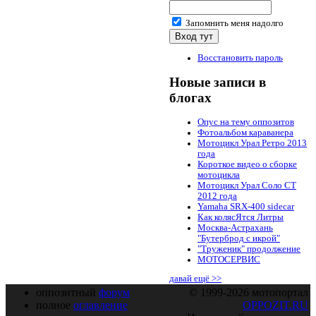
Запомнить меня надолго
Восстановить пароль
Новые записи в
блогах
Опус на тему оппозитов
Фотоальбом караванера
Мотоцикл Урал Ретро 2013
года
Короткое видео о сборке
мотоцикла
Мотоцикл Урал Соло СТ
2012 года
Yamaha SRX-400 sidecar
Как колясЯтся Литры
Москва-Астрахань
"Бутерброд с икрой"
"Труженик" продолжение
МОТОСЕРВИС
давай ещё >>
оппозитный
форум
© 1999-2026 мотопортал
полное
оглавление
OPPOZIT.RU