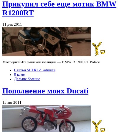
Прикупил себе еще мотик BMW
R1200RT
11 дек 2011
Мотоцикл Итальянской полиции — BMW R1200 RT Police.
Статьи SHTRLZ_admin's
9 комм
Дальше больше
Пополнение моих Ducati
15 авг 2011