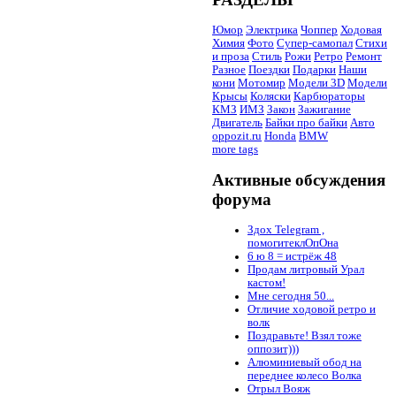
Юмор
Электрика
Чоппер
Ходовая
Химия
Фото
Супер-самопал
Стихи
и проза
Стиль
Рожи
Ретро
Ремонт
Разное
Поездки
Подарки
Наши
кони
Мотомир
Модели 3D
Модели
Крысы
Коляски
Карбюраторы
КМЗ
ИМЗ
Закон
Зажигание
Двигатель
Байки про байки
Авто
oppozit.ru
Honda
BMW
more tags
Активные обсуждения
форума
Здох Telegram ,
помогитеклОпОна
6 ю 8 = истрёж 48
Продам литровый Урал
кастом!
Мне сегодня 50...
Отличие ходовой ретро и
волк
Поздравьте! Взял тоже
оппозит)))
Алюминиевый обод на
переднее колесо Волка
Отрыл Вояж