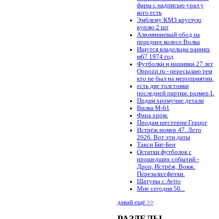
фары с надписью урал у
кого есть
Эмблему КМЗ круглую
куплю 2 шт
Алюминиевый обод на
переднее колесо Волка
Ищутся владельцы ранних
м67 1974 год
Футболки и нашивки 27 лет
Oppozit.ru - пересылаю тем
кто не был на мероприятии.
есть две толстовки
последней партии. размер L
Прдам хромучие детали
Вилка М-61
Фара хром.
Продам шестерни Герцог
Истрёж номер 47. Лето
2026. Вот эти даты
Такси Биг-Бен
Остатки футболок с
прошедших событий -
Дроп, Истрёж, Вояж.
Перезалил фотки.
Шатуны с Avito
Мне сегодня 50...
давай ещё >>
РАЗДЕЛЫ