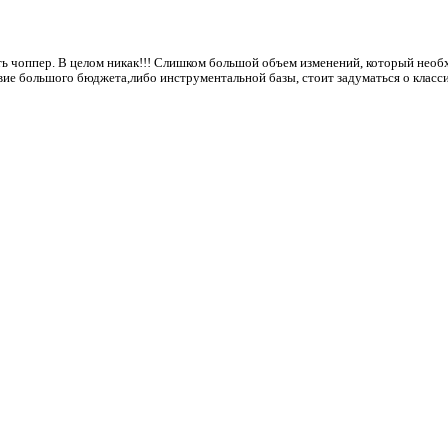
ть чоппер. В целом никак!!! Слишком большой объем изменений, который необ
ие большого бюджета,либо инструментальной базы, стоит задуматься о класси