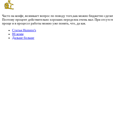
Часто на конфе, возникает вопрос по поводу того,как можно бюджетно сдела
Поэтому процент действительно хороших переделок очень мал. При отсутств
проще и в процессе работы можно уже понять, что, да как.
Статьи Humster's
86 комм
Дальше больше