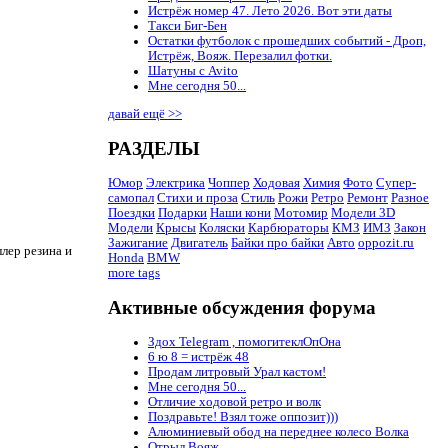
Истрёж номер 47. Лето 2026. Вот эти даты
Такси Биг-Бен
Остатки футболок с прошедших событий - Дроп,
Истрёж, Вояж. Перезалил фотки.
Шатуны с Avito
Мне сегодня 50...
давай ещё >>
РАЗДЕЛЫ
Юмор
Электрика
Чоппер
Ходовая
Химия
Фото
Супер-
самопал
Стихи и проза
Стиль
Рожи
Ретро
Ремонт
Разное
Поездки
Подарки
Наши кони
Мотомир
Модели 3D
Модели
Крысы
Коляски
Карбюраторы
КМЗ
ИМЗ
Закон
Зажигание
Двигатель
Байки про байки
Авто
oppozit.ru
ллер резина и
Honda
BMW
more tags
Активные обсуждения форума
Здох Telegram , помогитеклОпОна
6 ю 8 = истрёж 48
Продам литровый Урал кастом!
Мне сегодня 50...
Отличие ходовой ретро и волк
Поздравьте! Взял тоже оппозит)))
Алюминиевый обод на переднее колесо Волка
Отрыл Вояж