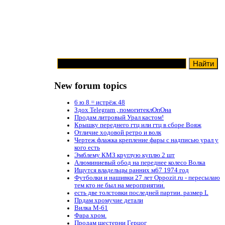
New forum topics
6 ю 8 = истрёж 48
Здох Telegram , помогитеклОпОна
Продам литровый Урал кастом!
Крышку переднего гтц или гтц в сборе Вояж
Отличие ходовой ретро и волк
Чертеж флажка крепление фары с надписью урал у
кого есть
Эмблему КМЗ круглую куплю 2 шт
Алюминиевый обод на переднее колесо Волка
Ищутся владельцы ранних м67 1974 год
Футболки и нашивки 27 лет Oppozit.ru - пересылаю
тем кто не был на мероприятии.
есть две толстовки последней партии. размер L
Прдам хромучие детали
Вилка М-61
Фара хром.
Продам шестерни Герцог