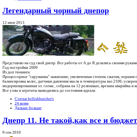
Легендарный чорный днепор
12 июн 2013
Представлю на суд свой днепр. Все работы от А до Я делались своими рукам
Год постройки 2009
Из доп тюнинга:
Процессорное "саруманка" зажигание, увеличенная степень сжатия, поршня по
балансировка колес, датчики давления масла и температуры ваз 2106, ускоренна
модернизированная эл. схема , собрана на 12 релюшках, врезана аварийка и 
Все узлы и агрегаты выводились до состояния идеала.
Статьи hellishbutcher's
24 комм
Дальше больше
Днепр 11. Не такой,как все и бюдже
9 сен 2010