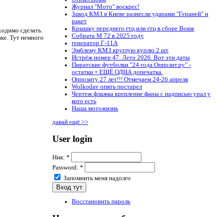
Журнал "Мото" воскрес!
Завод КМЗ в Киеве разнесли ударами "Гераней" и
ракет
Крышку переднего гтц или гтц в сборе Вояж
ходимо сделать.
Собрать М 72 в 2025 году
ке. Тут немного
генератор Г-11А
Эмблему КМЗ круглую куплю 2 шт
Истрёж номер 47. Лето 2026. Вот эти даты
Пиратские футболки "24 года Оппозит.ру" -
остатки + ЕЩЁ ОДНА допечатка.
Оппозиту 27 лет!!! Отмечаем 24-26 апреля
Wolkodav опять постарел
Чертеж флажка крепление фары с надписью урал у
кого есть
Наша мотожизнь
давай ещё >>
User login
Ник:
*
Password:
*
Запомнить меня надолго
Восстановить пароль