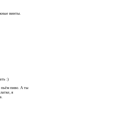
ежные винты.
ть :)
 пьём пиво. А ты
латке, я
а.