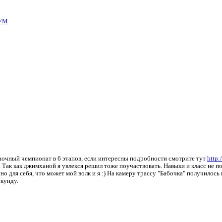
УМ
очный чемпионат в 6 этапов, если интересны подробности смотрите тут
http:
. Так как джимханой я увлекся решил тоже поучаствовать. Навыки и класс не п
но для себя, что может мой волк и я :) На камеру трассу "Бабочка" получилось 
екунду.