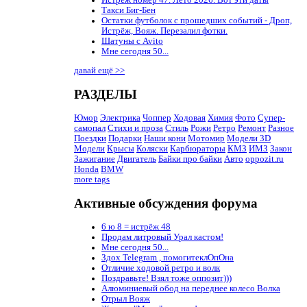
Истрёж номер 47. Лето 2026. Вот эти даты
Такси Биг-Бен
Остатки футболок с прошедших событий - Дроп,
Истрёж, Вояж. Перезалил фотки.
Шатуны с Avito
Мне сегодня 50...
давай ещё >>
РАЗДЕЛЫ
Юмор
Электрика
Чоппер
Ходовая
Химия
Фото
Супер-
самопал
Стихи и проза
Стиль
Рожи
Ретро
Ремонт
Разное
Поездки
Подарки
Наши кони
Мотомир
Модели 3D
Модели
Крысы
Коляски
Карбюраторы
КМЗ
ИМЗ
Закон
Зажигание
Двигатель
Байки про байки
Авто
oppozit.ru
Honda
BMW
more tags
Активные обсуждения форума
6 ю 8 = истрёж 48
Продам литровый Урал кастом!
Мне сегодня 50...
Здох Telegram , помогитеклОпОна
Отличие ходовой ретро и волк
Поздравьте! Взял тоже оппозит)))
Алюминиевый обод на переднее колесо Волка
Отрыл Вояж