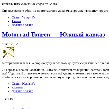
Итак мы имеем обычное седло от Волка
Сиденье всем удобно, но промокает под дождем, а промокнув сохнет просто в
Статьи VampirY's
1 комм
Дальше больше
Motorrad Touren — Южный кавказ
5 июн 2012
Материал печатался на скорую руку, и поэтому допустимы различные очепятки
28 апреля около 3х часов ночи. Пытаюсь поглотить толи ранний завтрак, то
где?" Где, где. Вот выезжаю только, если всё удачно сложится то нагоню вас 
пробирался к ним через очень затуманенную дорогу, да и вообще ночька вы
Статьи Южный's
25 комм
Дальше больше
1 янв 1970
---