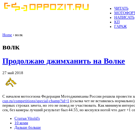
ЧИТАТЬ
МОТОФОР
НАПИСАТЬ
КП
ГАРАЖ
Home
› волк
волк
Продолжаю джимханить на Волке
27 май 2018
С началом мотосезона Федерация Мотоджимханы России решила провести за
cup.ru/competitions/special-champ?id=1
(ссылка чет не вставилась нормально)
первых строках зачета, но это не повод не участвовать. Как минимум интерес
сек, без камеры лучший результат был 44.55, но коснулся ногой что дает +1 с
Статьи Vitold's
10 комм
Дальше больше