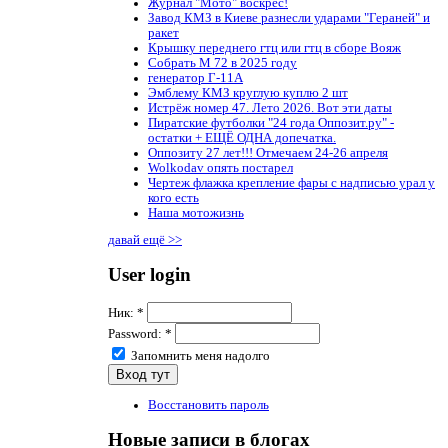
Журнал "Мото" воскрес!
Завод КМЗ в Киеве разнесли ударами "Гераней" и
ракет
Крышку переднего гтц или гтц в сборе Вояж
Собрать М 72 в 2025 году
генератор Г-11А
Эмблему КМЗ круглую куплю 2 шт
Истрёж номер 47. Лето 2026. Вот эти даты
Пиратские футболки "24 года Оппозит.ру" -
остатки + ЕЩЁ ОДНА допечатка.
Оппозиту 27 лет!!! Отмечаем 24-26 апреля
Wolkodav опять постарел
Чертеж флажка крепление фары с надписью урал у
кого есть
Наша мотожизнь
давай ещё >>
User login
Ник:
*
Password:
*
Запомнить меня надолго
Восстановить пароль
Новые записи в блогах