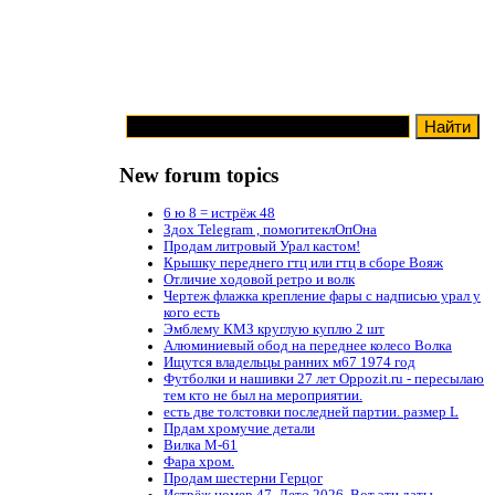
New forum topics
6 ю 8 = истрёж 48
Здох Telegram , помогитеклОпОна
Продам литровый Урал кастом!
Крышку переднего гтц или гтц в сборе Вояж
Отличие ходовой ретро и волк
Чертеж флажка крепление фары с надписью урал у
кого есть
Эмблему КМЗ круглую куплю 2 шт
Алюминиевый обод на переднее колесо Волка
Ищутся владельцы ранних м67 1974 год
Футболки и нашивки 27 лет Oppozit.ru - пересылаю
тем кто не был на мероприятии.
есть две толстовки последней партии. размер L
Прдам хромучие детали
Вилка М-61
Фара хром.
Продам шестерни Герцог