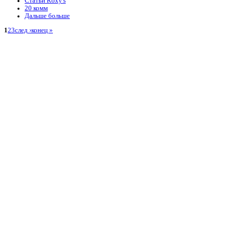
Статьи Roxy's
20 комм
Дальше больше
1
2
3
след ›
конец »