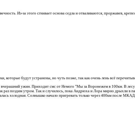
ечность. Из-за этого сгнивает основа седла и отваливаются, проржавев, креп
, которые будут устранены, но чуть позже, так как очень лень всё перечитыва
ли вчерашний ужин. Приходит смс от Немого "Мы за Воронежем в 100км. В лесу
как раз поздим утром. Так и случилось, пока Андрюха и Лора мирно дрыхли в па
далась холодная. Солнышко начало пригревать только через 400км после МКАД