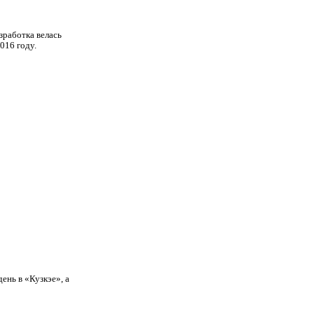
зработка велась
016 году.
ень в «Кузкэе», а