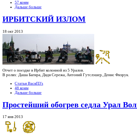
57 комм
Дальше больше
ИРБИТСКИЙ ИЗЛОМ
18 окт 2013
Отчет о поездке в Ирбит колонной из 5 Уралов.
В ролях: Даша Багира, Дядя Сережа, Антоний Гутслэшер, Денис Физрук.
Статьи ВасяПЗ's
48 комм
Дальше больше
Простейший обогрев седла Урал Во
17 янв 2013