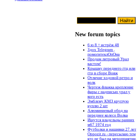
New forum topics
6 ю 8 = истрёж 48
Здох Telegram ,
помогитеклОпОна
Продам литровый Урал
кастом!
Крышку переднего гтц или
гтц в сборе Вояж
Отличие ходовой ретро и
волк
Чертеж флажка крепление
фары с надписью урал у
кого есть
Эмблему КМЗ круглую
куплю 2 шт
Алюминиевый обод на
переднее колесо Волка
Ищутся владельцы ранних
м67 1974 год
Футболки и нашивки 27 лет
Oppozit.ru - пересылаю тем
кто не был на мероприятии.