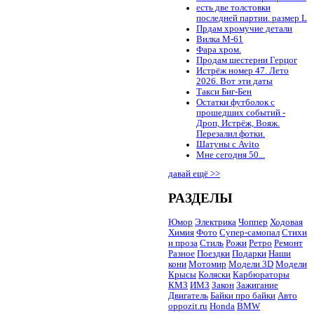
есть две толстовки
последней партии. размер L
Прдам хромучие детали
Вилка М-61
Фара хром.
Продам шестерни Герцог
Истрёж номер 47. Лето
2026. Вот эти даты
Такси Биг-Бен
Остатки футболок с
прошедших событий -
Дроп, Истрёж, Вояж.
Перезалил фотки.
Шатуны с Avito
Мне сегодня 50...
давай ещё >>
РАЗДЕЛЫ
Юмор
Электрика
Чоппер
Ходовая
Химия
Фото
Супер-самопал
Стихи
и проза
Стиль
Рожи
Ретро
Ремонт
Разное
Поездки
Подарки
Наши
кони
Мотомир
Модели 3D
Модели
Крысы
Коляски
Карбюраторы
КМЗ
ИМЗ
Закон
Зажигание
Двигатель
Байки про байки
Авто
oppozit.ru
Honda
BMW