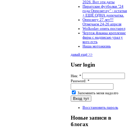
2026. Вот эти даты
Пиратские футболки "24
года Оппозит.ру" - остатки
+ ЕЩЁ ОДНА допечатка.
Оппозиту 27 лет!!!
Отмечаем 24-26 апреля
Wolkodav опять постарел
Чертеж флажка крепление
фары с надписью урал у
кого есть
Наша мотожизнь
давай ещё >>
User login
Ник:
*
Password:
*
Запомнить меня надолго
Восстановить пароль
Новые записи в
блогах