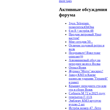
more tags
Активные обсуждения
форума
Здох Telegram ,
помогитеклОпОна
6 ю 8 = истрёж 48
Продам литровый Урал
кастом!
Мне сегодня 50...
Отличие ходовой ретро и
волк
Поздравьте! Взял тоже
оппозит)))
Алюминиевый обод на
переднее колесо Волка
Отрыл Вояж
Журнал "Мото" воскрес!
Завод КМЗ в Киеве
разнесли ударами "Гераней"
и ракет
Крышку переднего гтц или
гтц в сборе Вояж
Собрать М 72 в 2025 году
генератор Г-11А
Эмблему КМЗ круглую
куплю 2 шт
Истрёж номер 47. Лето