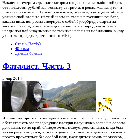
Накануне вечером администраторша предложила на выбор койку за
сто пятьдесят рублей или комнату за триста: я решил «шикануть» и
выкупил весь номер. Немного освоился, осмелел, почти даже обнаглел:
уложил свой ядовито-жёлтый шлем на столик в гостиничном баре,
заказал пива, попросил завернуть с собой бутерброд с сыром на
завтрак. За соседним столом два черноглазых бородоча играли в
нарды под чай и заунывные восточные напевы из мобильника, в углу
ужинали офицеры дагестанского МВД.
Статьи Bordo's
40 комм
Дальше больше
Фаталист. Часть 3
5 мар 2014
Я и так уже прилично поездил в прошлом сезоне, но в силу различных
обстоятельств все предыдущие поездки получились если и не совсем
деловыми, то по крайней мере очень целеустремленными, когда был
важен результат, иногда любой ценой. К концу лета душа запросилась
просто прокатиться без особой цели, насладиться самим процессом,