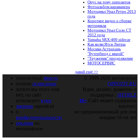
Опус на тему оппозитов
Фотоальбом караванера
Мотоцикл Урал Ретро 2013
года
Короткое видео о сборке
мотоцикла
Мотоцикл Урал Соло СТ
2012 года
Yamaha SRX-400 sidecar
Как колясЯтся Литры
Москва-Астрахань
"Бутерброд с икрой"
"Труженик" продолжение
МОТОСЕРВИС
давай ещё >>
оппозитный
форум
© 1999-2026 мотопортал
полное
оглавление
OPPOZIT.RU
хотите вы этого или
Идея, дизайн, развитие и
нет, но сайт
поддержка :
SHTRLZ
использует
куки
16+
Сайт может содержать
закрома
oppozit.ru
контент,
о
не предназначенный для лиц
конфиденциальности
младше 16-ти лет
реклама
на
мотопортале