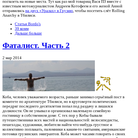
поглазеть на новые места. Тут как раз мой товарищ Вася ПЗ вместе с
известным мотожурналистом Андреем Котофеем и его женой Анной
отправились
на двух «Уралах» в Грузию
, чтобы посетить слёт Rolling
Anarchy в Тбилиси.
Статьи Bordo's
39 комм
Дальше больше
Фаталист. Часть 2
2 мар 2014
Коба, человек уважаемого возраста, раньше занимал серьёзный пост в
комитете по архитектуре Тбилиси, но в круговерти политических
передряг последнего десятилетия попал под раздачу и лишился
должности. Он не унывал и организовал маленькую семейную
гостиницу в собственном доме. С тех пор у Кобы бывали
путешественники всех мастей и национальностей: велосипедисты,
пешеходы, художники, любители найти что-нибудь грустное и
коллективно поплакать, паломники к каким-то святыням, американские
потомки грузинских эмигрантов. Коба может часами говорить о своих