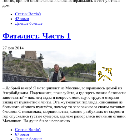
гостях, причём многие снова и снова возвращались в этот уютный
дом.
Статьи Bordo's
42 комм
Дальше больше
Фаталист. Часть 1
27 фев 2014
– Добрый вечер! Я мотоциклист из Москвы, возвращаюсь домой из
Азербайджана. Подскажите, пожалуйста, а где здесь можно безопасно
заночевать? – наконец задал я вопрос омоновцу, с трудом оторвав
взгляд от пулемётной ленты. Эта жутковатая гирлянда, свисавшая из
большого чёрного пулемёта, почему-то завораживала своим матовым
блеском. С невысоких, морщинистых, словно разбухших от сырости
гор спускались густые сумерки, вдалеке разгоралась ночными огнями
Махачкала. На душе было неспокойно.
Статьи Bordo's
67 комм
Дальше больше