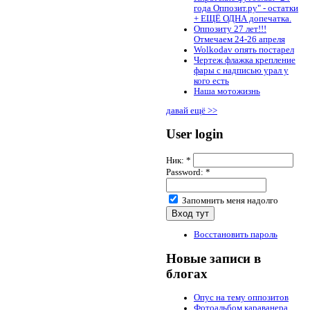
года Оппозит.ру" - остатки
+ ЕЩЁ ОДНА допечатка.
Оппозиту 27 лет!!!
Отмечаем 24-26 апреля
Wolkodav опять постарел
Чертеж флажка крепление
фары с надписью урал у
кого есть
Наша мотожизнь
давай ещё >>
User login
Ник:
*
Password:
*
Запомнить меня надолго
Восстановить пароль
Новые записи в
блогах
Опус на тему оппозитов
Фотоальбом караванера