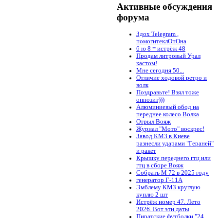
Активные обсуждения
форума
Здох Telegram ,
помогитеклОпОна
6 ю 8 = истрёж 48
Продам литровый Урал
кастом!
Мне сегодня 50...
Отличие ходовой ретро и
волк
Поздравьте! Взял тоже
оппозит)))
Алюминиевый обод на
переднее колесо Волка
Отрыл Вояж
Журнал "Мото" воскрес!
Завод КМЗ в Киеве
разнесли ударами "Гераней"
и ракет
Крышку переднего гтц или
гтц в сборе Вояж
Собрать М 72 в 2025 году
генератор Г-11А
Эмблему КМЗ круглую
куплю 2 шт
Истрёж номер 47. Лето
2026. Вот эти даты
Пиратские футболки "24