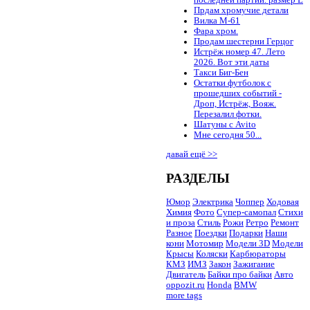
последней партии. размер L
Прдам хромучие детали
Вилка М-61
Фара хром.
Продам шестерни Герцог
Истрёж номер 47. Лето
2026. Вот эти даты
Такси Биг-Бен
Остатки футболок с
прошедших событий -
Дроп, Истрёж, Вояж.
Перезалил фотки.
Шатуны с Avito
Мне сегодня 50...
давай ещё >>
РАЗДЕЛЫ
Юмор
Электрика
Чоппер
Ходовая
Химия
Фото
Супер-самопал
Стихи
и проза
Стиль
Рожи
Ретро
Ремонт
Разное
Поездки
Подарки
Наши
кони
Мотомир
Модели 3D
Модели
Крысы
Коляски
Карбюраторы
КМЗ
ИМЗ
Закон
Зажигание
Двигатель
Байки про байки
Авто
oppozit.ru
Honda
BMW
more tags