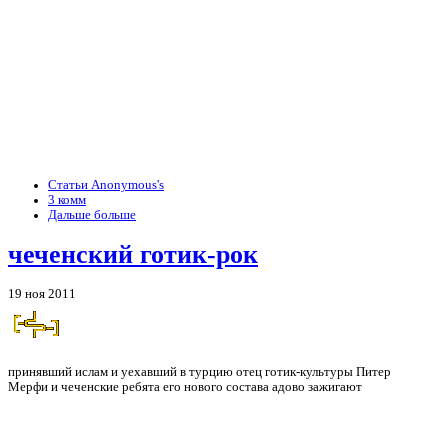
Статьи Anonymous's
3 комм
Дальше больше
чеченский готик-рок
19 ноя 2011
принявший ислам и уехавший в турцию отец готик-культуры Питер
Мерфи и чеченские ребята его нового состава адово зажигают