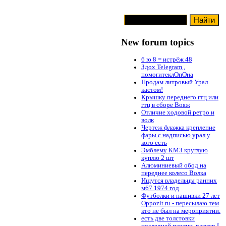
New forum topics
6 ю 8 = истрёж 48
Здох Telegram ,
помогитеклОпОна
Продам литровый Урал
кастом!
Крышку переднего гтц или
гтц в сборе Вояж
Отличие ходовой ретро и
волк
Чертеж флажка крепление
фары с надписью урал у
кого есть
Эмблему КМЗ круглую
куплю 2 шт
Алюминиевый обод на
переднее колесо Волка
Ищутся владельцы ранних
м67 1974 год
Футболки и нашивки 27 лет
Oppozit.ru - пересылаю тем
кто не был на мероприятии.
есть две толстовки