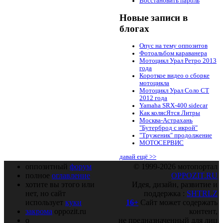
Восстановить пароль
Новые записи в
блогах
Опус на тему оппозитов
Фотоальбом караванера
Мотоцикл Урал Ретро 2013
года
Короткое видео о сборке
мотоцикла
Мотоцикл Урал Соло СТ
2012 года
Yamaha SRX-400 sidecar
Как колясЯтся Литры
Москва-Астрахань
"Бутерброд с икрой"
"Труженик" продолжение
МОТОСЕРВИС
давай ещё >>
оппозитный
форум
© 1999-2026 мотопортал
полное
оглавление
OPPOZIT.RU
хотите вы этого или
Идея, дизайн, развитие и
нет, но сайт
поддержка :
SHTRLZ
использует
куки
16+
Сайт может содержать
закрома
oppozit.ru
контент,
о
не предназначенный для лиц