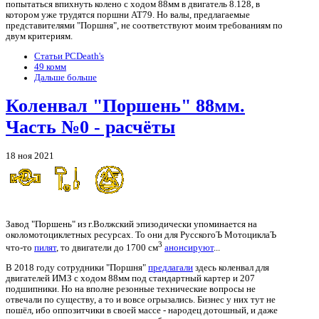
попытаться впихнуть колено с ходом 88мм в двигатель 8.128, в
котором уже трудятся поршни АТ79. Но валы, предлагаемые
представителями "Поршня", не соответствуют моим требованиям по
двум критериям.
Статьи PCDeath's
49 комм
Дальше больше
Коленвал "Поршень" 88мм.
Часть №0 - расчёты
18 ноя 2021
Преамбула:
Завод "Поршень" из г.Волжский эпизодически упоминается на
околомотоциклетных ресурсах. То они для РусскогоЪ МотоциклаЪ
3
что-то
пилят
, то двигатели до 1700 см
анонсируют
...
В 2018 году сотрудники "Поршня"
предлагали
здесь коленвал для
двигателей ИМЗ с ходом 88мм под стандартный картер и 207
подшипники. Но на вполне резонные технические вопросы не
отвечали по существу, а то и вовсе огрызались. Бизнес у них тут не
пошёл, ибо оппозитчики в своей массе - народец дотошный, и даже