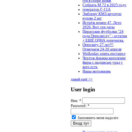
гтц в сборе Вояж
Собрать М 72 в 2025 году
генератор Г-11А
Эмблему КМЗ круглую
куплю 2 шт
Истрёж номер 47. Лето
2026. Вот эти даты
Пиратские футболки "24
года Оппозит.ру" - остатки
+ ЕЩЁ ОДНА допечатка.
Оппозиту 27 лет!!!
Отмечаем 24-26 апреля
Wolkodav опять постарел
Чертеж флажка крепление
фары с надписью урал у
кого есть
Наша мотожизнь
давай ещё >>
User login
Ник:
*
Password:
*
Запомнить меня надолго