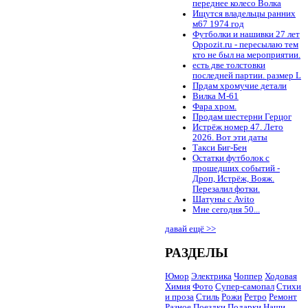
переднее колесо Волка
Ищутся владельцы ранних
м67 1974 год
Футболки и нашивки 27 лет
Oppozit.ru - пересылаю тем
кто не был на мероприятии.
есть две толстовки
последней партии. размер L
Прдам хромучие детали
Вилка М-61
Фара хром.
Продам шестерни Герцог
Истрёж номер 47. Лето
2026. Вот эти даты
Такси Биг-Бен
Остатки футболок с
прошедших событий -
Дроп, Истрёж, Вояж.
Перезалил фотки.
Шатуны с Avito
Мне сегодня 50...
давай ещё >>
РАЗДЕЛЫ
Юмор
Электрика
Чоппер
Ходовая
Химия
Фото
Супер-самопал
Стихи
и проза
Стиль
Рожи
Ретро
Ремонт
Разное
Поездки
Подарки
Наши