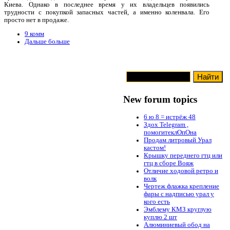
Киева. Однако в последнее время у их владельцев появились
трудности с покупкой запасных частей, а именно коленвала. Его
просто нет в продаже.
9 комм
Дальше больше
New forum topics
6 ю 8 = истрёж 48
Здох Telegram ,
помогитеклОпОна
Продам литровый Урал
кастом!
Крышку переднего гтц или
гтц в сборе Вояж
Отличие ходовой ретро и
волк
Чертеж флажка крепление
фары с надписью урал у
кого есть
Эмблему КМЗ круглую
куплю 2 шт
Алюминиевый обод на