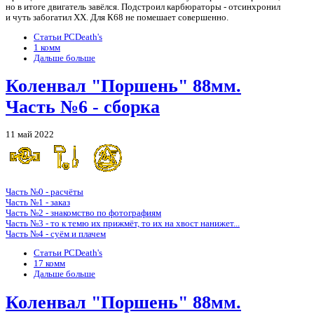
но в итоге двигатель завёлся. Подстроил карбюраторы - отсинхронил
и чуть забогатил ХХ. Для К68 не помешает совершенно.
Статьи PCDeath's
1 комм
Дальше больше
Коленвал "Поршень" 88мм.
Часть №6 - сборка
11 май 2022
Часть №0 - расчёты
Часть №1 - заказ
Часть №2 - знакомство по фотографиям
Часть №3 - то к темю их прижмёт, то их на хвост нанижет...
Часть №4 - суём и плачем
Статьи PCDeath's
17 комм
Дальше больше
Коленвал "Поршень" 88мм.