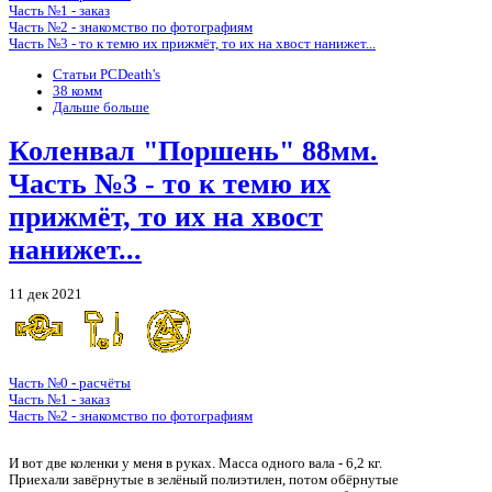
Часть №1 - заказ
Часть №2 - знакомство по фотографиям
Часть №3 - то к темю их прижмёт, то их на хвост нанижет...
Статьи PCDeath's
38 комм
Дальше больше
Коленвал "Поршень" 88мм.
Часть №3 - то к темю их
прижмёт, то их на хвост
нанижет...
11 дек 2021
Часть №0 - расчёты
Часть №1 - заказ
Часть №2 - знакомство по фотографиям
Осмотр и обнюх
И вот две коленки у меня в руках. Масса одного вала - 6,2 кг.
Приехали завёрнутые в зелёный полиэтилен, потом обёрнутые