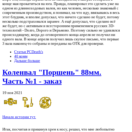
конце мая прокатиться на юга. Правда, планировал это сделать уже на
одном из длинноходовых валов, но как человек, несколько знакомый с
современным производством, я понимал, на что иду, ввязываясь в весь
этот блудняк, и вполне допускал, что ничего сделано не будет, потому
несколько подстраховался заранее. А ещё допускал, что сделано всё
же будет, но с активным и всесторонним применением русских 3D-
технологий - Dолго, Dорого и Dерьмово. Поэтому сильно не удивлялся
происходящему, когда до оговоренного конца апреля не получил ни
одного вала. В конце апреля получил лишь скупое письмо, что первые
3 вала наконец-то собраны и переданы на ОТК для проверки.
Статьи PCDeath's
40 комм
Дальше больше
Коленвал "Поршень" 88мм.
Часть №1 - заказ
19 ноя 2021
Начало истории тут.
Сбор требований
Итак, посчитав и прикинув хрен к носу, решил, что мне любопытно