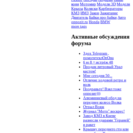
кони
Мотомир
Модели 3D
Модели
Крысы
Коляски
Карбюраторы
КМЗ
ИМЗ
Закон
Зажигание
Двигатель
Байки про байки
Авто
oppozit.ru
Honda
BMW
more tags
Активные обсуждения
форума
Здох Telegram ,
помогитеклОпОна
6 ю 8 = истрёж 48
Продам литровый Урал
кастом!
Мне сегодня 50...
Отличие ходовой ретро и
волк
Поздравьте! Взял тоже
оппозит)))
Алюминиевый обод на
переднее колесо Волка
Отрыл Вояж
Журнал "Мото" воскрес!
Завод КМЗ в Киеве
разнесли ударами "Гераней"
и ракет
Крышку переднего гтц или