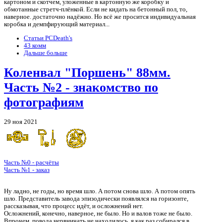
картоном и скотчем, уложенные в картонную же коробку и
обмотанные стретч-плёнкой. Если не кидать на бетонный пол, то,
наверное. достаточно надёжно. Но всё же просится индивидуальная
коробка и демпфирующий материал...
Статьи PCDeath's
43 комм
Дальше больше
Коленвал "Поршень" 88мм.
Часть №2 - знакомство по
фотографиям
29 ноя 2021
Часть №0 - расчёты
Часть №1 - заказ
Шли годы...
Ну ладно, не годы, но время шло. А потом снова шло. А потом опять
шло. Представитель завода эпизодически появлялся на горизонте,
рассказывая, что процесс идёт, и осложнений нет.
Осложнений, конечно, наверное, не было. Но и валов тоже не было.
Впрочем, повода нервничать не находилось, я как раз собирался в