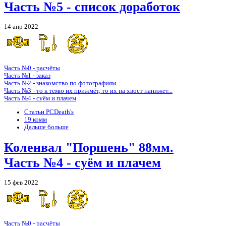
Часть №5 - список доработок
14 апр 2022
Часть №0 - расчёты
Часть №1 - заказ
Часть №2 - знакомство по фотографиям
Часть №3 - то к темю их прижмёт, то их на хвост нанижет...
Часть №4 - суём и плачем
Статьи PCDeath's
19 комм
Дальше больше
Коленвал "Поршень" 88мм.
Часть №4 - суём и плачем
15 фев 2022
Часть №0 - расчёты