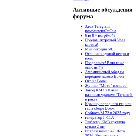
Активные обсуждения
форума
Здох Telegram ,
помогитеклОпОна
6 ю 8 = истрёж 48
Продам литровый Урал
кастом!
Мне сегодня 50...
Отличие ходовой ретро и
волк
Поздравьте! Взял тоже
оппозит)))
Алюминиевый обод на
переднее колесо Волка
Отрыл Вояж
Журнал "Мото" воскрес!
Завод КМЗ в Киеве
разнесли ударами "Гераней"
и ракет
Крышку переднего гтц или
гтц в сборе Вояж
Собрать М 72 в 2025 году
генератор Г-11А
Эмблему КМЗ круглую
куплю 2 шт
Истрёж номер 47. Лето
2026. Вот эти даты