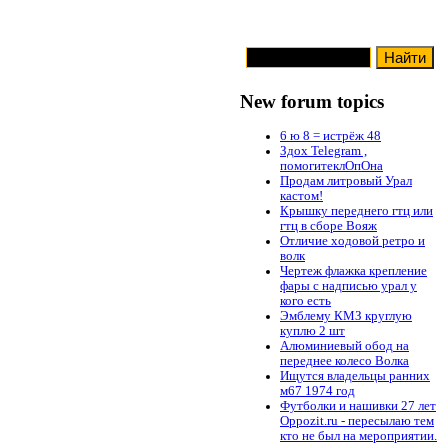
New forum topics
6 ю 8 = истрёж 48
Здох Telegram ,
помогитеклОпОна
Продам литровый Урал
кастом!
Крышку переднего гтц или
гтц в сборе Вояж
Отличие ходовой ретро и
волк
Чертеж флажка крепление
фары с надписью урал у
кого есть
Эмблему КМЗ круглую
куплю 2 шт
Алюминиевый обод на
переднее колесо Волка
Ищутся владельцы ранних
м67 1974 год
Футболки и нашивки 27 лет
Oppozit.ru - пересылаю тем
кто не был на мероприятии.