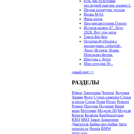
есть две толстовки
последней партии. размер L
Прдам хромучие детали
Вилка М-61
Фара хром.
Продам шестерни Герцог
Истрёж номер 47. Лето
2026. Вот эти даты
Такси Биг-Бен
Остатки футболок с
прошедших событий -
Дроп, Истрёж, Вояж.
Перезалил фотки.
Шатуны с Avito
Мне сегодня 50...
давай ещё >>
РАЗДЕЛЫ
Юмор
Электрика
Чоппер
Ходовая
Химия
Фото
Супер-самопал
Стихи
и проза
Стиль
Рожи
Ретро
Ремонт
Разное
Поездки
Подарки
Наши
кони
Мотомир
Модели 3D
Модели
Крысы
Коляски
Карбюраторы
КМЗ
ИМЗ
Закон
Зажигание
Двигатель
Байки про байки
Авто
oppozit.ru
Honda
BMW
more tags