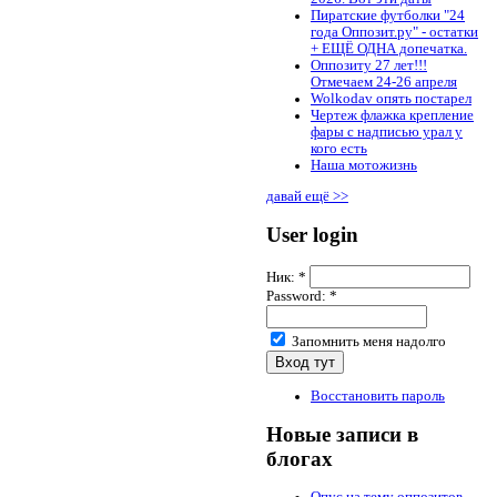
Пиратские футболки "24
года Оппозит.ру" - остатки
+ ЕЩЁ ОДНА допечатка.
Оппозиту 27 лет!!!
Отмечаем 24-26 апреля
Wolkodav опять постарел
Чертеж флажка крепление
фары с надписью урал у
кого есть
Наша мотожизнь
давай ещё >>
User login
Ник:
*
Password:
*
Запомнить меня надолго
Восстановить пароль
Новые записи в
блогах
Опус на тему оппозитов