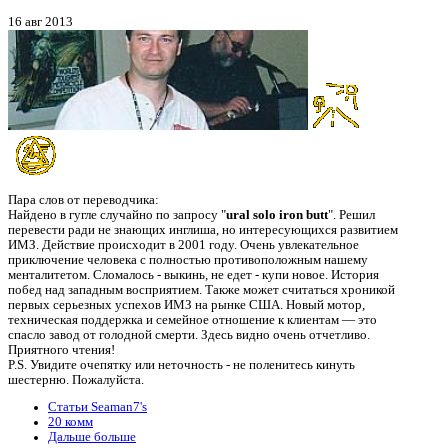
16 авг 2013
Пара слов от переводчика:
Найдено в гугле случайно по запросу "
ural solo iron butt
". Решил
перевести ради не знающих инглиша, но интересующихся развитием
ИМЗ. Действие происходит в 2001 году. Очень увлекательное
приключение человека с полностью противоположным нашему
менталитетом. Сломалось - выкинь, не едет - купи новое. История
побед над западным восприятием. Также может считаться хроникой
первых серьезных успехов ИМЗ на рынке США. Новый мотор,
техническая поддержка и семейное отношение к клиентам — это
спасло завод от голодной смерти. Здесь видно очень отчетливо.
Приятного чтения!
P.S. Увидите очепятку или неточность - не поленитеcь кинуть
шестерню. Пожалуйста.
Статьи Seaman7's
20 комм
Дальше больше