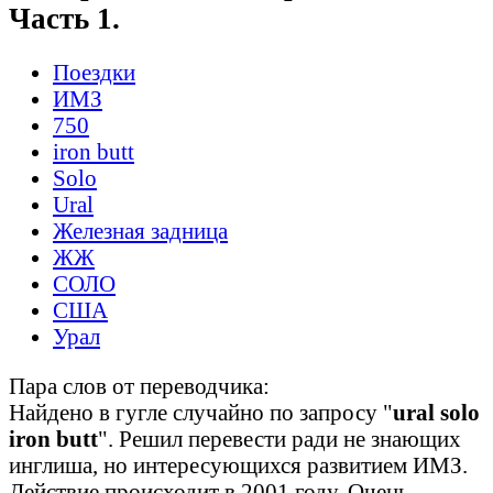
Часть 1.
Поездки
ИМЗ
750
iron butt
Solo
Ural
Железная задница
ЖЖ
СОЛО
США
Урал
Пара слов от переводчика:
Найдено в гугле случайно по запросу "
ural solo
iron butt
". Решил перевести ради не знающих
инглиша, но интересующихся развитием ИМЗ.
Действие происходит в 2001 году. Очень