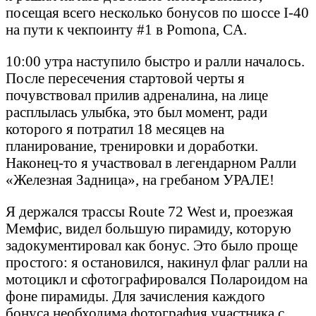
посещая всего несколько бонусов по шоссе I-40
на пути к чекпоинту #1 в Pomona, CA.
10:00 утра наступило быстро и ралли началось.
После пересечения стартовой черты я
почувствовал прилив адреналина, на лице
расплылась улыбка, это был момент, ради
которого я потратил 18 месяцев на
планирование, тренировки и доработки.
Наконец-то я участвовал в легендарном Ралли
«Железная Задница», на гребаном УРАЛЕ!
Я держался трассы Route 72 West и, проезжая
Мемфис, видел большую пирамиду, которую
задокументировал как бонус. Это было проще
простого: я остановился, накинул флаг ралли на
мотоцикл и сфотографировался Полароидом на
фоне пирамиды. Для зачисления каждого
бонуса необходима фотография участника с