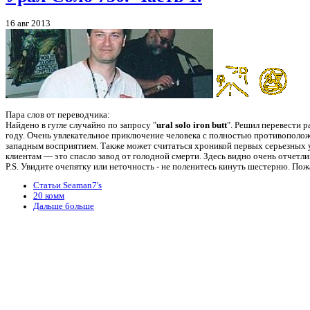
16 авг 2013
Пара слов от переводчика:
Найдено в гугле случайно по запросу "
ural solo iron butt
". Решил перевести 
году. Очень увлекательное приключение человека с полностью противоположн
западным восприятием. Также может считаться хроникой первых серьезных
клиентам — это спасло завод от голодной смерти. Здесь видно очень отчетли
P.S. Увидите очепятку или неточность - не поленитеcь кинуть шестерню. Пож
Статьи Seaman7's
20 комм
Дальше больше