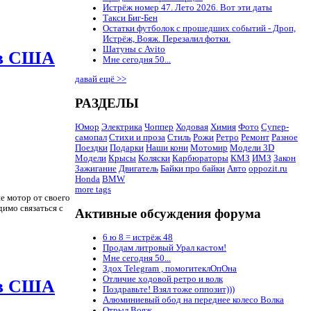
Истрёж номер 47. Лето 2026. Вот эти даты
Такси Биг-Бен
Остатки футболок с прошедших событий - Дроп,
Истрёж, Вояж. Перезалил фотки.
Шатуны с Avito
 в США
Мне сегодня 50...
давай ещё >>
РАЗДЕЛЫ
Юмор
Электрика
Чоппер
Ходовая
Химия
Фото
Супер-
самопал
Стихи и проза
Стиль
Рожи
Ретро
Ремонт
Разное
Поездки
Подарки
Наши кони
Мотомир
Модели 3D
Модели
Крысы
Коляски
Карбюраторы
КМЗ
ИМЗ
Закон
Зажигание
Двигатель
Байки про байки
Авто
oppozit.ru
Honda
BMW
more tags
е мотор от своего
димо связаться с
Активные обсуждения форума
6 ю 8 = истрёж 48
Продам литровый Урал кастом!
Мне сегодня 50...
Здох Telegram , помогитеклОпОна
Отличие ходовой ретро и волк
 в США
Поздравьте! Взял тоже оппозит)))
Алюминиевый обод на переднее колесо Волка
Отрыл Вояж