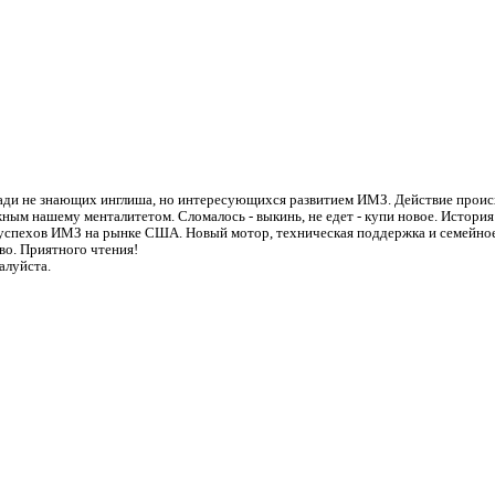
ради не знающих инглиша, но интересующихся развитием ИМЗ. Действие проис
ым нашему менталитетом. Сломалось - выкинь, не едет - купи новое. История
 успехов ИМЗ на рынке США. Новый мотор, техническая поддержка и семейно
во. Приятного чтения!
алуйста.