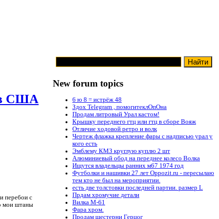
New forum topics
 в США
6 ю 8 = истрёж 48
Здох Telegram , помогитеклОпОна
Продам литровый Урал кастом!
Крышку переднего гтц или гтц в сборе Вояж
Отличие ходовой ретро и волк
Чертеж флажка крепление фары с надписью урал у
кого есть
Эмблему КМЗ круглую куплю 2 шт
Алюминиевый обод на переднее колесо Волка
Ищутся владельцы ранних м67 1974 год
Футболки и нашивки 27 лет Oppozit.ru - пересылаю
тем кто не был на мероприятии.
есть две толстовки последней партии. размер L
Прдам хромучие детали
и перебои с
Вилка М-61
то мои штаны
Фара хром.
Продам шестерни Герцог