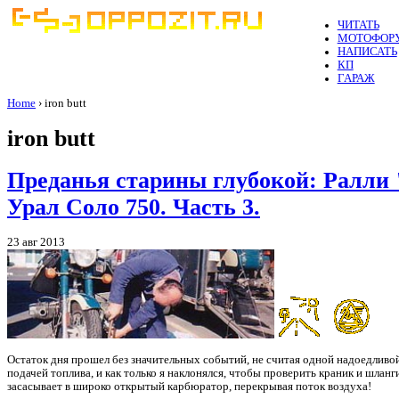
ЧИТАТЬ
МОТОФОР
НАПИСАТЬ
КП
ГАРАЖ
Home
› iron butt
iron butt
Преданья старины глубокой: Ралли
Урал Соло 750. Часть 3.
23 авг 2013
Остаток дня прошел без значительных событий, не считая одной надоедливо
подачей топлива, и как только я наклонялся, чтобы проверить краник и шлан
засасывает в широко открытый карбюратор, перекрывая поток воздуха!