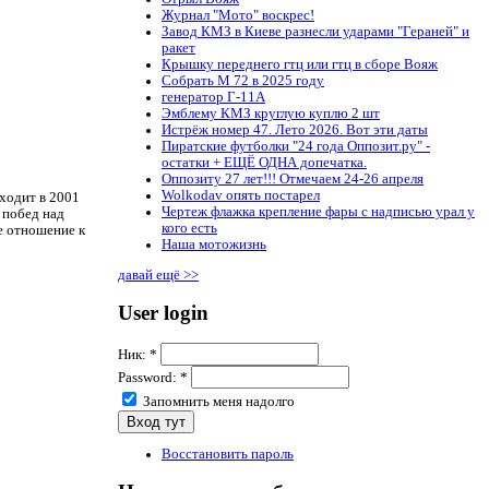
Журнал "Мото" воскрес!
Завод КМЗ в Киеве разнесли ударами "Гераней" и
ракет
Крышку переднего гтц или гтц в сборе Вояж
Собрать М 72 в 2025 году
генератор Г-11А
Эмблему КМЗ круглую куплю 2 шт
Истрёж номер 47. Лето 2026. Вот эти даты
Пиратские футболки "24 года Оппозит.ру" -
остатки + ЕЩЁ ОДНА допечатка.
Оппозиту 27 лет!!! Отмечаем 24-26 апреля
Wolkodav опять постарел
ходит в 2001
Чертеж флажка крепление фары с надписью урал у
 побед над
кого есть
е отношение к
Наша мотожизнь
давай ещё >>
User login
Ник:
*
Password:
*
Запомнить меня надолго
Восстановить пароль