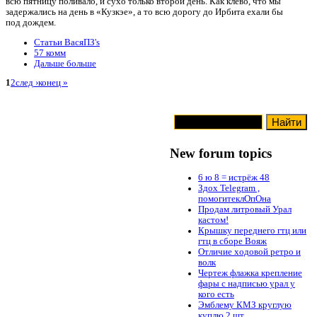
всю пятницу поливало, и сухо только второй день. Как клёво, что мы
задержались на день в «Кузкэе», а то всю дорогу до Ирбита ехали бы
под дождем.
Статьи ВасяПЗ's
57 комм
Дальше больше
1
2
след ›
конец »
New forum topics
6 ю 8 = истрёж 48
Здох Telegram ,
помогитеклОпОна
Продам литровый Урал
кастом!
Крышку переднего гтц или
гтц в сборе Вояж
Отличие ходовой ретро и
волк
Чертеж флажка крепление
фары с надписью урал у
кого есть
Эмблему КМЗ круглую
куплю 2 шт