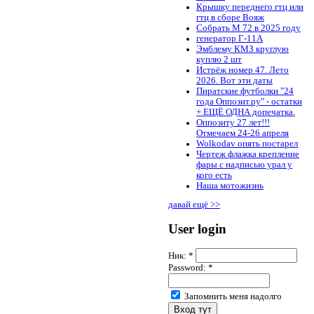
Крышку переднего гтц или
гтц в сборе Вояж
Собрать М 72 в 2025 году
генератор Г-11А
Эмблему КМЗ круглую
куплю 2 шт
Истрёж номер 47. Лето
2026. Вот эти даты
Пиратские футболки "24
года Оппозит.ру" - остатки
+ ЕЩЁ ОДНА допечатка.
Оппозиту 27 лет!!!
Отмечаем 24-26 апреля
Wolkodav опять постарел
Чертеж флажка крепление
фары с надписью урал у
кого есть
Наша мотожизнь
давай ещё >>
User login
Ник:
*
Password:
*
Запомнить меня надолго