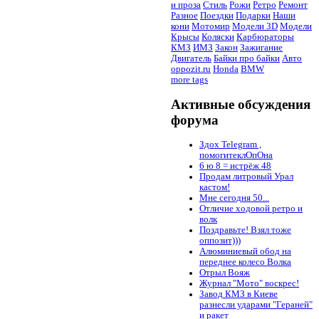
и проза
Стиль
Рожи
Ретро
Ремонт
Разное
Поездки
Подарки
Наши
кони
Мотомир
Модели 3D
Модели
Крысы
Коляски
Карбюраторы
КМЗ
ИМЗ
Закон
Зажигание
Двигатель
Байки про байки
Авто
oppozit.ru
Honda
BMW
more tags
Активные обсуждения
форума
Здох Telegram ,
помогитеклОпОна
6 ю 8 = истрёж 48
Продам литровый Урал
кастом!
Мне сегодня 50...
Отличие ходовой ретро и
волк
Поздравьте! Взял тоже
оппозит)))
Алюминиевый обод на
переднее колесо Волка
Отрыл Вояж
Журнал "Мото" воскрес!
Завод КМЗ в Киеве
разнесли ударами "Гераней"
и ракет