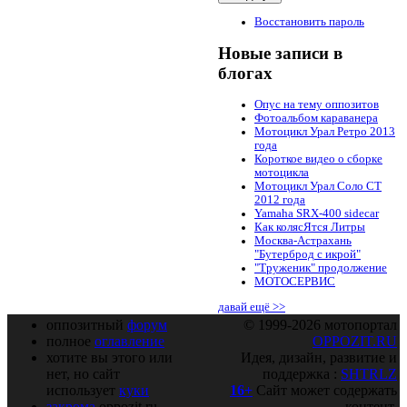
Восстановить пароль
Новые записи в
блогах
Опус на тему оппозитов
Фотоальбом караванера
Мотоцикл Урал Ретро 2013
года
Короткое видео о сборке
мотоцикла
Мотоцикл Урал Соло СТ
2012 года
Yamaha SRX-400 sidecar
Как колясЯтся Литры
Москва-Астрахань
"Бутерброд с икрой"
"Труженик" продолжение
МОТОСЕРВИС
давай ещё >>
оппозитный
форум
© 1999-2026 мотопортал
полное
оглавление
OPPOZIT.RU
хотите вы этого или
Идея, дизайн, развитие и
нет, но сайт
поддержка :
SHTRLZ
использует
куки
16+
Сайт может содержать
закрома
oppozit.ru
контент,