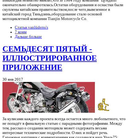
Википедия невнятно мямлит,что:В 1984 году компания "Цундапп"
окончательно обанкротилась.Остатки оборудования и оснастки были
скуплены китайским правительством,после чего,вывезенное в
китайский город Тяньдзинь,оборудование стало основой
мотоциклетной компании Tianjin Motorcycle Co.
Статьи vanlüderss's
7 комм
Дальше больше
СЕМЬДЕСЯТ ПЯТЫЙ -
ИЛЛЮСТРИРОВАННОЕ
ПРИЛОЖЕНИЕ
30 янв 2017
За кулисами каждого проекта всегда остается много любопытного, что
не попадёт в финальную статью с парадными фотографиями. Между
тем, рассказ о создании мотоцикла может содержать весьма
интересные технические подробности. О них и пойдет речь.
Гаражные картинки с комментариями как создавался наш Урал-75: