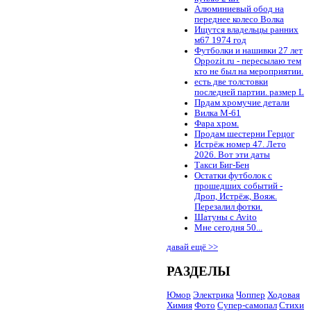
Алюминиевый обод на
переднее колесо Волка
Ищутся владельцы ранних
м67 1974 год
Футболки и нашивки 27 лет
Oppozit.ru - пересылаю тем
кто не был на мероприятии.
есть две толстовки
последней партии. размер L
Прдам хромучие детали
Вилка М-61
Фара хром.
Продам шестерни Герцог
Истрёж номер 47. Лето
2026. Вот эти даты
Такси Биг-Бен
Остатки футболок с
прошедших событий -
Дроп, Истрёж, Вояж.
Перезалил фотки.
Шатуны с Avito
Мне сегодня 50...
давай ещё >>
РАЗДЕЛЫ
Юмор
Электрика
Чоппер
Ходовая
Химия
Фото
Супер-самопал
Стихи