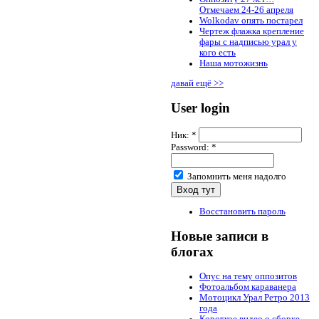
Отмечаем 24-26 апреля
Wolkodav опять постарел
Чертеж флажка крепление
фары с надписью урал у
кого есть
Наша мотожизнь
давай ещё >>
User login
Ник:
*
Password:
*
Запомнить меня надолго
Восстановить пароль
Новые записи в
блогах
Опус на тему оппозитов
Фотоальбом караванера
Мотоцикл Урал Ретро 2013
года
Короткое видео о сборке