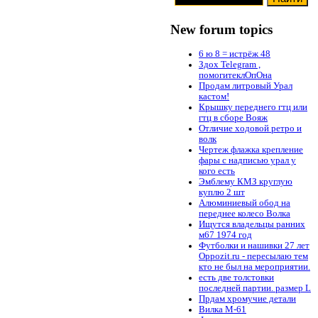
New forum topics
6 ю 8 = истрёж 48
Здох Telegram ,
помогитеклОпОна
Продам литровый Урал
кастом!
Крышку переднего гтц или
гтц в сборе Вояж
Отличие ходовой ретро и
волк
Чертеж флажка крепление
фары с надписью урал у
кого есть
Эмблему КМЗ круглую
куплю 2 шт
Алюминиевый обод на
переднее колесо Волка
Ищутся владельцы ранних
м67 1974 год
Футболки и нашивки 27 лет
Oppozit.ru - пересылаю тем
кто не был на мероприятии.
есть две толстовки
последней партии. размер L
Прдам хромучие детали
Вилка М-61