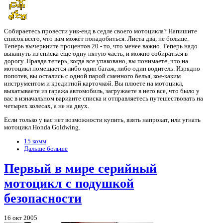
Собираетесь провести уик-енд в седле своего мотоцикла? Напишите
список всего, что вам может понадобиться. Листа два, не больше.
Теперь вычеркните процентов 20 - то, что менее важно. Теперь надо
выкинуть из списка еще одну пятую часть, и можно собираться в
дорогу. Правда теперь, когда все упаковано, вы понимаете, что на
мотоцикл помещается либо один багаж, либо один водитель. Изрядно
попотев, вы остались с одной парой сменного белья, кое-каким
инструментом и кредитной карточкой. Вы плюете на мотоцикл,
выкатываете из гаража автомобиль, загружаете в него все, что было у
вас в изначальном варианте списка и отправляетесь путешествовать на
четырех колесах, а не на двух.
Если только у вас нет возможности купить, взять напрокат, или угнать
мотоцикл Honda Goldwing.
15 комм
Дальше больше
Первый в мире серийный
мотоцикл с подушкой
безопасности
16 окт 2005