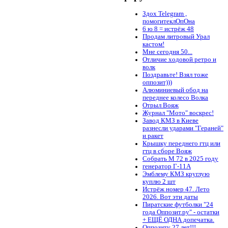
Здох Telegram ,
помогитеклОпОна
6 ю 8 = истрёж 48
Продам литровый Урал
кастом!
Мне сегодня 50...
Отличие ходовой ретро и
волк
Поздравьте! Взял тоже
оппозит)))
Алюминиевый обод на
переднее колесо Волка
Отрыл Вояж
Журнал "Мото" воскрес!
Завод КМЗ в Киеве
разнесли ударами "Гераней"
и ракет
Крышку переднего гтц или
гтц в сборе Вояж
Собрать М 72 в 2025 году
генератор Г-11А
Эмблему КМЗ круглую
куплю 2 шт
Истрёж номер 47. Лето
2026. Вот эти даты
Пиратские футболки "24
года Оппозит.ру" - остатки
+ ЕЩЁ ОДНА допечатка.
Оппозиту 27 лет!!!