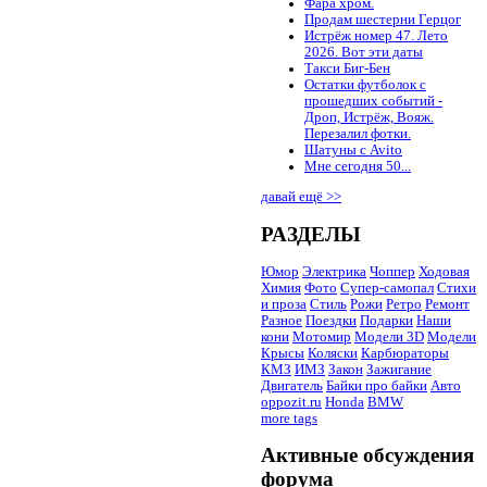
Фара хром.
Продам шестерни Герцог
Истрёж номер 47. Лето
2026. Вот эти даты
Такси Биг-Бен
Остатки футболок с
прошедших событий -
Дроп, Истрёж, Вояж.
Перезалил фотки.
Шатуны с Avito
Мне сегодня 50...
давай ещё >>
РАЗДЕЛЫ
Юмор
Электрика
Чоппер
Ходовая
Химия
Фото
Супер-самопал
Стихи
и проза
Стиль
Рожи
Ретро
Ремонт
Разное
Поездки
Подарки
Наши
кони
Мотомир
Модели 3D
Модели
Крысы
Коляски
Карбюраторы
КМЗ
ИМЗ
Закон
Зажигание
Двигатель
Байки про байки
Авто
oppozit.ru
Honda
BMW
more tags
Активные обсуждения
форума