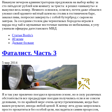
Накануне вечером администраторша предложила на выбор койку за
сто пятьдесят рублей или комнату за триста: я решил «шикануть» и
выкупил весь номер. Немного освоился, осмелел, почти даже обнаглел:
уложил свой ядовито-жёлтый шлем на столик в гостиничном баре,
заказал пива, попросил завернуть с собой бутерброд с сыром на
завтрак. За соседним столом два черноглазых бородоча играли в
нарды под чай и заунывные восточные напевы из мобильника, в углу
ужинали офицеры дагестанского МВД.
Статьи Bordo's
40 комм
Дальше больше
Фаталист. Часть 3
5 мар 2014
Я и так уже прилично поездил в прошлом сезоне, но в силу различных
обстоятельств все предыдущие поездки получились если и не совсем
деловыми, то по крайней мере очень целеустремленными, когда был
важен результат, иногда любой ценой. К концу лета душа запросилась
просто прокатиться без особой цели, насладиться самим процессом,