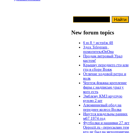
New forum topics
6 ю 8 = истрёж 48
Здох Telegram ,
помогитеклОпОна
Продам литровый Урал
кастом!
Крышку переднего гтц или
гтц в сборе Вояж
Отличие ходовой ретро и
волк
Чертеж флажка крепление
фары с надписью урал у
кого есть
Эмблему КМЗ круглую
куплю 2 шт
Алюминиевый обод на
переднее колесо Волка
Ищутся владельцы ранних
м67 1974 год
Футболки и нашивки 27 лет
Oppozit.ru - пересылаю тем
кто не был на мероприятии.