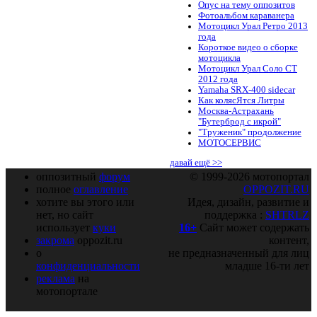
Опус на тему оппозитов
Фотоальбом караванера
Мотоцикл Урал Ретро 2013
года
Короткое видео о сборке
мотоцикла
Мотоцикл Урал Соло СТ
2012 года
Yamaha SRX-400 sidecar
Как колясЯтся Литры
Москва-Астрахань
"Бутерброд с икрой"
"Труженик" продолжение
МОТОСЕРВИС
давай ещё >>
оппозитный
форум
© 1999-2026 мотопортал
полное
оглавление
OPPOZIT.RU
хотите вы этого или
Идея, дизайн, развитие и
нет, но сайт
поддержка :
SHTRLZ
использует
куки
16+
Сайт может содержать
закрома
oppozit.ru
контент,
о
не предназначенный для лиц
конфиденциальности
младше 16-ти лет
реклама
на
мотопортале