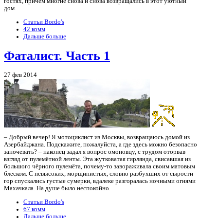
гостях, причём многие снова и снова возвращались в этот уютный
дом.
Статьи Bordo's
42 комм
Дальше больше
Фаталист. Часть 1
27 фев 2014
– Добрый вечер! Я мотоциклист из Москвы, возвращаюсь домой из
Азербайджана. Подскажите, пожалуйста, а где здесь можно безопасно
заночевать? – наконец задал я вопрос омоновцу, с трудом оторвав
взгляд от пулемётной ленты. Эта жутковатая гирлянда, свисавшая из
большого чёрного пулемёта, почему-то завораживала своим матовым
блеском. С невысоких, морщинистых, словно разбухших от сырости
гор спускались густые сумерки, вдалеке разгоралась ночными огнями
Махачкала. На душе было неспокойно.
Статьи Bordo's
67 комм
Дальше больше