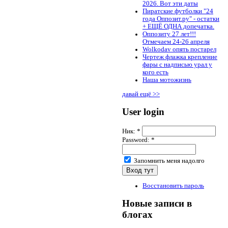
2026. Вот эти даты
Пиратские футболки "24
года Оппозит.ру" - остатки
+ ЕЩЁ ОДНА допечатка.
Оппозиту 27 лет!!!
Отмечаем 24-26 апреля
Wolkodav опять постарел
Чертеж флажка крепление
фары с надписью урал у
кого есть
Наша мотожизнь
давай ещё >>
User login
Ник:
*
Password:
*
Запомнить меня надолго
Восстановить пароль
Новые записи в
блогах