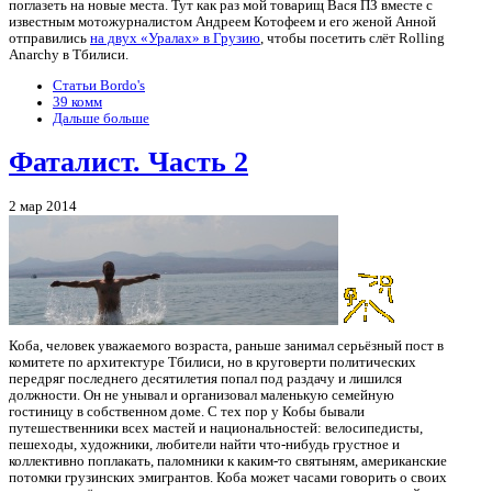
поглазеть на новые места. Тут как раз мой товарищ Вася ПЗ вместе с
известным мотожурналистом Андреем Котофеем и его женой Анной
отправились
на двух «Уралах» в Грузию
, чтобы посетить слёт Rolling
Anarchy в Тбилиси.
Статьи Bordo's
39 комм
Дальше больше
Фаталист. Часть 2
2 мар 2014
Коба, человек уважаемого возраста, раньше занимал серьёзный пост в
комитете по архитектуре Тбилиси, но в круговерти политических
передряг последнего десятилетия попал под раздачу и лишился
должности. Он не унывал и организовал маленькую семейную
гостиницу в собственном доме. С тех пор у Кобы бывали
путешественники всех мастей и национальностей: велосипедисты,
пешеходы, художники, любители найти что-нибудь грустное и
коллективно поплакать, паломники к каким-то святыням, американские
потомки грузинских эмигрантов. Коба может часами говорить о своих