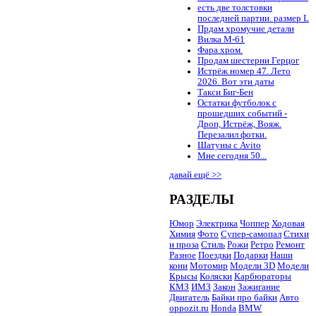
есть две толстовки
последней партии. размер L
Прдам хромучие детали
Вилка М-61
Фара хром.
Продам шестерни Герцог
Истрёж номер 47. Лето
2026. Вот эти даты
Такси Биг-Бен
Остатки футболок с
прошедших событий -
Дроп, Истрёж, Вояж.
Перезалил фотки.
Шатуны с Avito
Мне сегодня 50...
давай ещё >>
РАЗДЕЛЫ
Юмор
Электрика
Чоппер
Ходовая
Химия
Фото
Супер-самопал
Стихи
и проза
Стиль
Рожи
Ретро
Ремонт
Разное
Поездки
Подарки
Наши
кони
Мотомир
Модели 3D
Модели
Крысы
Коляски
Карбюраторы
КМЗ
ИМЗ
Закон
Зажигание
Двигатель
Байки про байки
Авто
oppozit.ru
Honda
BMW