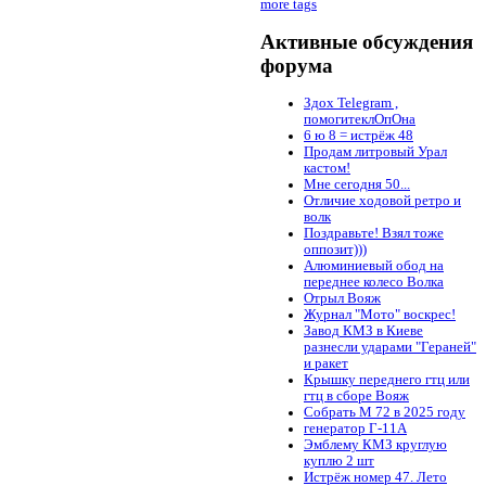
more tags
Активные обсуждения
форума
Здох Telegram ,
помогитеклОпОна
6 ю 8 = истрёж 48
Продам литровый Урал
кастом!
Мне сегодня 50...
Отличие ходовой ретро и
волк
Поздравьте! Взял тоже
оппозит)))
Алюминиевый обод на
переднее колесо Волка
Отрыл Вояж
Журнал "Мото" воскрес!
Завод КМЗ в Киеве
разнесли ударами "Гераней"
и ракет
Крышку переднего гтц или
гтц в сборе Вояж
Собрать М 72 в 2025 году
генератор Г-11А
Эмблему КМЗ круглую
куплю 2 шт
Истрёж номер 47. Лето